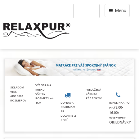
Menu
VÝROBA NA
SKLADOM
MIERU
PREDĹŽENÁ
VIAC
VŠETKY
ZÁRUKA
AKO 1000
ROZMERY +/-
AŽ 5 ROKOV
ROZMEROV
1CM
DOPRAVA
INFOLINKA PO-
ZDARMA V
(8.00-
PIA
SR
16.00)
DODANIE
2 -
0905745938 -
5 DNÍ
OBJEDNÁVKY