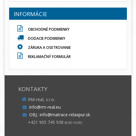
INFORMÁCIE
OBCHODNÉ PODMIENKY
DODACIE PODMIENKY
ZÁRUKA A OSETROVANIE
REKLAMAČNÝ FORMULÁR
KONTAKTY
RM-real, s.r.o.
info@rm-real.eu
OBJ.: info@matrace-relaxpur.sk
+421 905 745 938
(8.00-16.00)