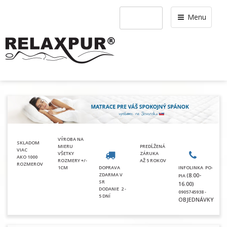
Menu
VÝROBA NA
SKLADOM
MIERU
PREDĹŽENÁ
VIAC
VŠETKY
ZÁRUKA
AKO 1000
ROZMERY +/-
AŽ 5 ROKOV
ROZMEROV
1CM
DOPRAVA
INFOLINKA PO-
ZDARMA V
(8.00-
PIA
SR
16.00)
DODANIE
2 -
0905745938 -
5 DNÍ
OBJEDNÁVKY