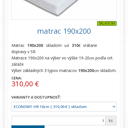
SKLADOM
matrac 190x200
Matrac
190x200
skladom
310
vrátane
od
€
dopravy v SR.
Matrace 190x200 na výber vo výške 19-20
podľa ort.
cm
záťaže
Výber základných 3 typov matracov
190x200
skladom.
cm
CENA:
310,00 €
ks