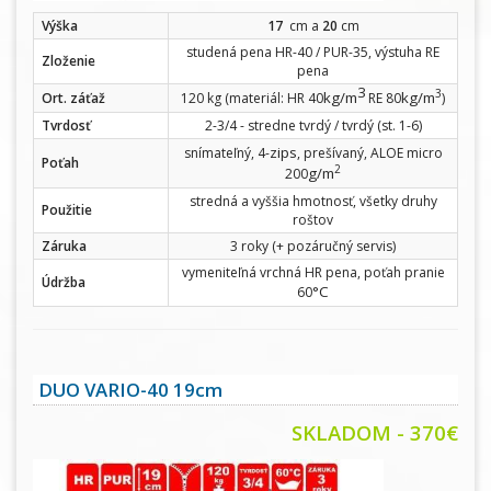
Výška
17
cm a
20
cm
studená pena HR-40 / PUR-35, výstuha RE
Zloženie
pena
3
3
kg/m
kg/m
Ort. záťaž
120 kg (materiál: HR 40
RE 80
)
Tvrdosť
2-3/4 - stredne tvrdý / tvrdý (st. 1-6)
zips
snímateľný, 4-
, prešívaný, ALOE micro
Poťah
2
g/m
200
stredná a vyššia hmotnosť, všetky druhy
Použitie
roštov
Záruka
3 roky (+ pozáručný servis)
vymeniteľná vrchná HR pena, poťah pranie
Údržba
°C
60
DUO VARIO-40 19cm
SKLADOM - 370€