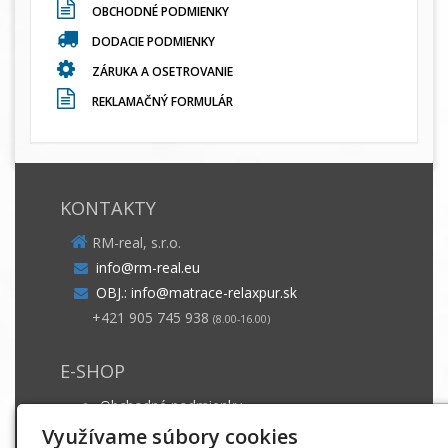
OBCHODNÉ PODMIENKY
DODACIE PODMIENKY
ZÁRUKA A OSETROVANIE
REKLAMAČNÝ FORMULÁR
KONTAKTY
RM-real, s.r.o.
info@rm-real.eu
OBJ.: info@matrace-relaxpur.sk
+421 905 745 938
(8.00-16.00)
E-SHOP
Obchodné podmienky
Dodacie podmienky
Využívame súbory cookies