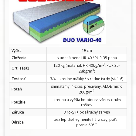
Výška
19
cm
Zloženie
studená pena HR-40 / PUR-35 pena
3
kg/m
120 kg (materiál: HR 40
, PUR 35-
Ort. záťaž
3
kg/m
28
)
Tvrdosť
3/4 - stredne mäkký / stredne tvrdý (st. 1-6)
zips
snímateľný, 4-
, prešívaný, ALOE micro
Poťah
2
g/m
200
stredná a vyššia hmotnosť, všetky druhy
Použitie
roštov
Záruka
3 roky (+ pozáručný servis)
bez lepidiel -vymeniteľné vrstvy, poťah
Údržba
°C
pranie 60