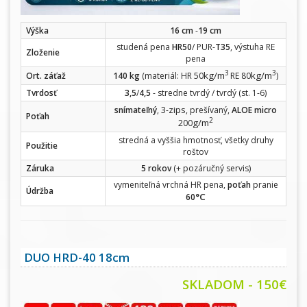
Výška
16 cm
-
19 cm
studená pena
HR50
/ PUR-
T35
, výstuha RE
Zloženie
pena
3
3
kg/m
kg/m
Ort. záťaž
140 kg
(materiál: HR 50
RE 80
)
Tvrdosť
3,5
/
4,5
- stredne tvrdý / tvrdý (st. 1-6)
zips
snímateľný
, 3-
, prešívaný,
ALOE micro
Poťah
2
g/m
200
stredná a vyššia hmotnosť, všetky druhy
Použitie
roštov
Záruka
5 rokov
(+ pozáručný servis)
vymeniteľná vrchná HR pena,
poťah
pranie
Údržba
°C
60
DUO HRD-40 18cm
SKLADOM - 150€