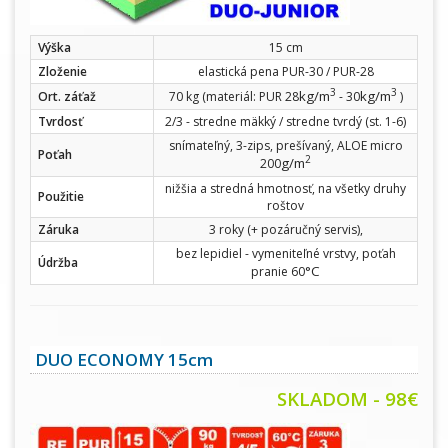
Výška
15 cm
Zloženie
elastická pena PUR-30 / PUR-28
3
3
kg/m
kg/m
Ort. záťaž
70 kg (materiál: PUR 28
- 30
)
Tvrdosť
2/3 - stredne mäkký / stredne tvrdý (st. 1-6)
snímateľný, 3-zips, prešívaný, ALOE micro
Poťah
2
g/m
200
nižšia a stredná hmotnosť, na všetky druhy
Použitie
roštov
Záruka
3 roky (+ pozáručný servis),
bez lepidiel - vymeniteľné vrstvy, poťah
Údržba
°C
pranie 60
DUO ECONOMY 15cm
SKLADOM - 98€