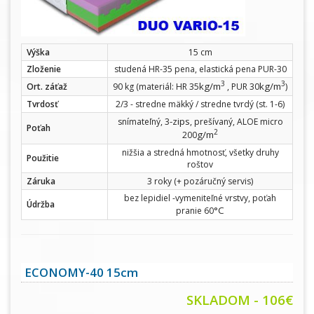
Výška
15 cm
Zloženie
studená HR-35 pena, elastická pena PUR-30
3
3
kg/m
kg/m
Ort. záťaž
90 kg (materiál: HR 35
, PUR 30
)
Tvrdosť
2/3 - stredne mäkký / stredne tvrdý (st. 1-6)
-zips
snímateľný, 3
, prešívaný, ALOE micro
Poťah
2
g/m
200
nižšia a stredná hmotnosť, všetky druhy
Použitie
roštov
Záruka
3 roky (+ pozáručný servis)
bez lepidiel -vymeniteľné vrstvy, poťah
Údržba
°C
pranie 60
ECONOMY-40 15cm
SKLADOM - 106€