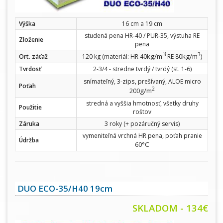
Výška
16 cm a 19 cm
studená pena HR-40 / PUR-35, výstuha RE
Zloženie
pena
3
3
kg/m
kg/m
Ort. záťaž
120 kg (materiál: HR 40
RE 80
)
Tvrdosť
2-3/4 - stredne tvrdý / tvrdý (st. 1-6)
zips
snímateľný, 3-
, prešívaný, ALOE micro
Poťah
2
g/m
200
stredná a vyššia hmotnosť, všetky druhy
Použitie
roštov
Záruka
3 roky (+ pozáručný servis)
vymeniteľná vrchná HR pena, poťah pranie
Údržba
°C
60
DUO ECO-35/H40 19cm
SKLADOM - 134€