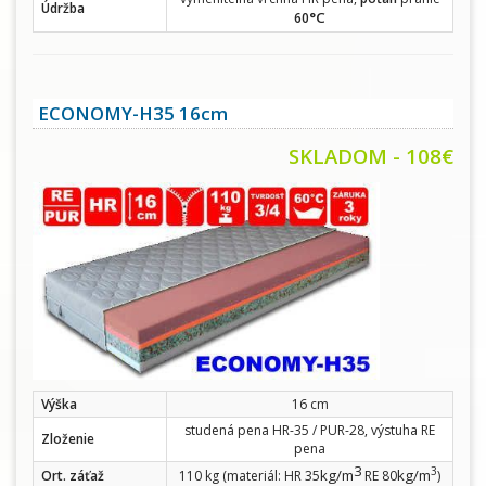
Údržba
°C
60
ECONOMY-H35 16cm
SKLADOM - 108€
Výška
16 cm
studená pena HR-35 / PUR-28, výstuha RE
Zloženie
pena
3
3
kg/m
kg/m
Ort. záťaž
110 kg (materiál: HR 35
RE 80
)