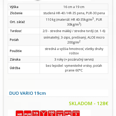
Výška
16 cm a 19 cm
Zloženie
studená HR-40 / HR-35 pena, PUR-30 pena
3
kg/m
110 kg (materiál: HR 40-35
, PUR
Ort. záťaž
3
kg/m
30
)
Tvrdosť
2/3 - stredne mäkký / stredne tvrdý (st. 1-6)
zips
snímateľný, 3-
, prešívaný, ALOE micro
Poťah
2
g/m
200
stredná a vyššia hmotnosť, všetky druhy
Použitie
roštov
Záruka
3 roky (+ pozáručný servis)
bez lepidiel -vymeniteľné vrstvy, poťah
Údržba
°C
pranie 60
DUO VARIO 19cm
SKLADOM - 128€