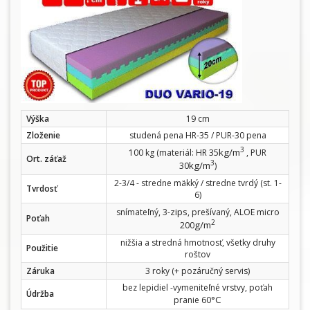
Výška
19 cm
Zloženie
studená pena HR-35 / PUR-30 pena
3
kg/m
100 kg (materiál: HR 35
, PUR
Ort. záťaž
3
kg/m
30
)
2-3/4 - stredne mäkký / stredne tvrdý (st. 1-
Tvrdosť
6)
zips
snímateľný, 3-
, prešívaný, ALOE micro
Poťah
2
g/m
200
nižšia a stredná hmotnosť, všetky druhy
Použitie
roštov
Záruka
3 roky (+ pozáručný servis)
bez lepidiel -vymeniteľné vrstvy, poťah
Údržba
°C
pranie 60