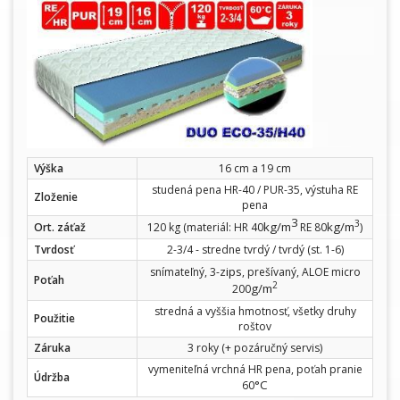
Výška
16 cm a 19 cm
studená pena HR-40 / PUR-35, výstuha RE
Zloženie
pena
3
3
kg/m
kg/m
Ort. záťaž
120 kg (materiál: HR 40
RE 80
)
Tvrdosť
2-3/4 - stredne tvrdý / tvrdý (st. 1-6)
zips
snímateľný, 3-
, prešívaný, ALOE micro
Poťah
2
g/m
200
stredná a vyššia hmotnosť, všetky druhy
Použitie
roštov
Záruka
3 roky (+ pozáručný servis)
vymeniteľná vrchná HR pena, poťah pranie
Údržba
°C
60