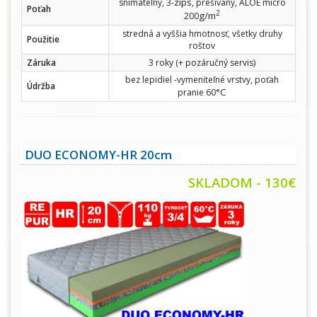
zips
snímateľný, 3-
, prešívaný, ALOE micro
Poťah
2
g/m
200
stredná a vyššia hmotnosť, všetky druhy
Použitie
roštov
Záruka
3 roky (+ pozáručný servis)
bez lepidiel -vymeniteľné vrstvy, poťah
Údržba
°C
pranie 60
DUO ECONOMY-HR 20cm
SKLADOM - 130€