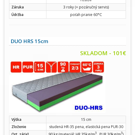
Záruka
3 roky (+ pozáručný servis)
°C
Údržba
poťah pranie 60
DUO HRS 15cm
SKLADOM - 101€
Výška
15 cm
Zloženie
studená HR-35 pena, elastická pena PUR-30
3
3
kg/m
kg/m
Ort. záťaž
90 kg (materiál: HR 35
, PUR 30
)