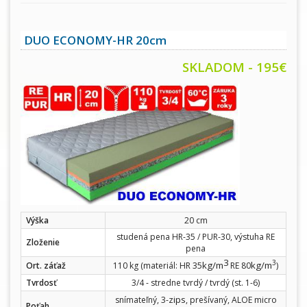
DUO ECONOMY-HR 20cm
SKLADOM - 195€
Výška
20 cm
studená pena HR-35 / PUR-30, výstuha RE
Zloženie
pena
3
3
kg/m
kg/m
Ort. záťaž
110 kg (materiál: HR 35
RE 80
)
Tvrdosť
3/4 - stredne tvrdý / tvrdý (st. 1-6)
zips
snímateľný, 3-
, prešívaný, ALOE micro
Poťah