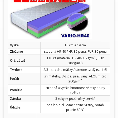
Výška
16 cm a 19 cm
Zloženie
studená HR-40 / HR-35 pena, PUR-30 pena
3
kg/m
110 kg (materiál: HR 40-35
, PUR
Ort. záťaž
3
kg/m
30
)
Tvrdosť
2/3 - stredne mäkký / stredne tvrdý (st. 1-6)
zips
snímateľný, 3-
, prešívaný, ALOE micro
Poťah
2
g/m
200
stredná a vyššia hmotnosť, všetky druhy
Použitie
roštov
Záruka
3 roky (+ pozáručný servis)
bez lepidiel -vymeniteľné vrstvy, poťah
Údržba
°C
pranie 60