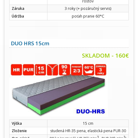
roštov
Záruka
3 roky (+ pozáručný servis)
°C
Údržba
poťah pranie 60
DUO HRS 15cm
SKLADOM - 160€
Výška
15 cm
Zloženie
studená HR-35 pena, elastická pena PUR-30
3
3