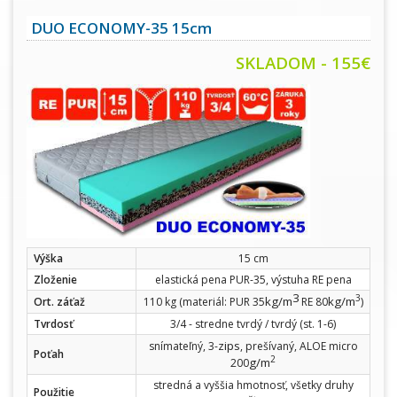
DUO ECONOMY-35 15cm
SKLADOM - 155€
Výška
15 cm
Zloženie
elastická pena PUR-35, výstuha RE pena
3
3
kg/m
kg/m
Ort. záťaž
110 kg (materiál: PUR 35
RE 80
)
Tvrdosť
3/4 - stredne tvrdý / tvrdý (st. 1-6)
zips
snímateľný, 3-
, prešívaný, ALOE micro
Poťah
2
g/m
200
stredná a vyššia hmotnosť, všetky druhy
Použitie