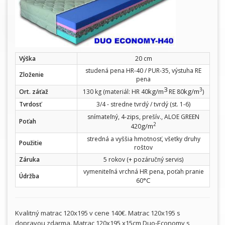
Výška
20 cm
studená pena HR-40 / PUR-35, výstuha RE
Zloženie
pena
3
3
kg/m
kg/m
Ort. záťaž
130 kg (materiál: HR 40
RE 80
)
Tvrdosť
3/4 - stredne tvrdý / tvrdý (st. 1-6)
zips
snímateľný, 4-
, prešív., ALOE GREEN
Poťah
2
g/m
420
stredná a vyššia hmotnosť, všetky druhy
Použitie
roštov
Záruka
5 rokov (+ pozáručný servis)
vymeniteľná vrchná HR pena, poťah pranie
Údržba
°C
60
Kvalitný matrac 120x195 v cene 140€. Matrac 120x195 s
dopravou zdarma. Matrac 120x195 x15cm Duo-Economy s