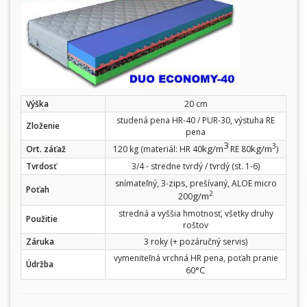
Výška
20 cm
studená pena HR-40 / PUR-30, výstuha RE
Zloženie
pena
3
3
kg/m
kg/m
Ort. záťaž
120 kg (materiál: HR 40
RE 80
)
Tvrdosť
3/4 - stredne tvrdý / tvrdý (st. 1-6)
zips
snímateľný, 3-
, prešívaný, ALOE micro
Poťah
2
g/m
200
stredná a vyššia hmotnosť, všetky druhy
Použitie
roštov
Záruka
3 roky (+ pozáručný servis)
vymeniteľná vrchná HR pena, poťah pranie
Údržba
°C
60