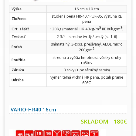
Výška
16 cm a 19 cm
studená pena HR-40 / PUR-35, výstuha RE
Zloženie
pena
3
3
kg/m
kg/m
Ort. záťaž
120 kg (materiál: HR 40
RE 80
)
Tvrdosť
2-3/4 - stredne tvrdý / tvrdý (st. 1-6)
zips
snímateľný, 3-
, prešívaný, ALOE micro
Poťah
2
g/m
200
stredná a vyššia hmotnosť, všetky druhy
Použitie
roštov
Záruka
3 roky (+ pozáručný servis)
vymeniteľná vrchná HR pena, poťah pranie
Údržba
°C
60
VARIO-HR40 16cm
SKLADOM - 180€