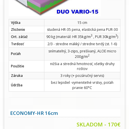
Výška
15 cm
Zloženie
studená HR-35 pena, elastická pena PUR-30
3
3
kg/m
kg/m
Ort. záťaž
90 kg (materiál: HR 35
, PUR 30
)
Tvrdosť
2/3 - stredne mäkký / stredne tvrdý (st. 1-6)
-zips
snímateľný, 3
, prešívaný, ALOE micro
Poťah
2
g/m
200
nižšia a stredná hmotnosť, všetky druhy
Použitie
roštov
Záruka
3 roky (+ pozáručný servis)
bez lepidiel -vymeniteľné vrstvy, poťah
Údržba
°C
pranie 60
ECONOMY-HR 16cm
SKLADOM - 170€