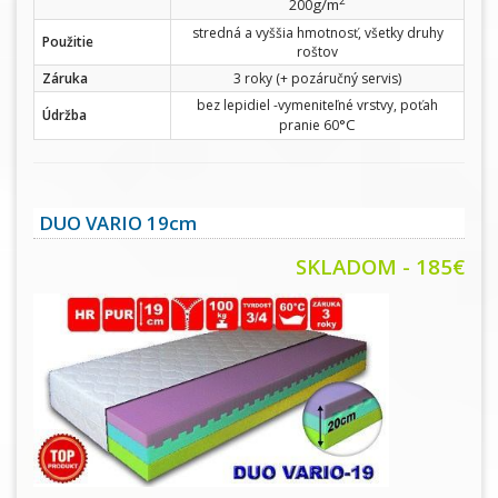
g/m
200
stredná a vyššia hmotnosť, všetky druhy
Použitie
roštov
Záruka
3 roky (+ pozáručný servis)
bez lepidiel -vymeniteľné vrstvy, poťah
Údržba
°C
pranie 60
DUO VARIO 19cm
SKLADOM - 185€