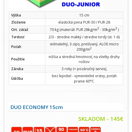
Výška
15 cm
Zloženie
elastická pena PUR-30 / PUR-28
3
3
kg/m
kg/m
Ort. záťaž
70 kg (materiál: PUR 28
- 30
)
Tvrdosť
2/3 - stredne mäkký / stredne tvrdý (st. 1-6)
snímateľný, 3-zips, prešívaný, ALOE micro
Poťah
2
g/m
200
nižšia a stredná hmotnosť, na všetky druhy
Použitie
roštov
Záruka
3 roky (+ pozáručný servis),
bez lepidiel - vymeniteľné vrstvy, poťah
Údržba
°C
pranie 60
DUO ECONOMY 15cm
SKLADOM - 145€