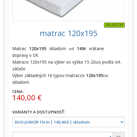
SKLADOM
matrac 120x195
Matrac
120x195
skladom
140
vrátane
od
€
dopravy v SR.
Matrace 120x195 na výber vo výške 15-20
podľa ort.
cm
záťaže
Výber základných 16 typov matracov
120x195
cm
skladom.
CENA:
140,00 €
ks