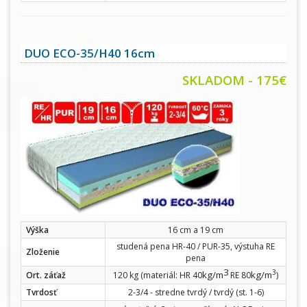
DUO ECO-35/H40 16cm
SKLADOM - 175€
Výška
16 cm a 19 cm
studená pena HR-40 / PUR-35, výstuha RE
Zloženie
pena
3
3
kg/m
kg/m
Ort. záťaž
120 kg (materiál: HR 40
RE 80
)
Tvrdosť
2-3/4 - stredne tvrdý / tvrdý (st. 1-6)