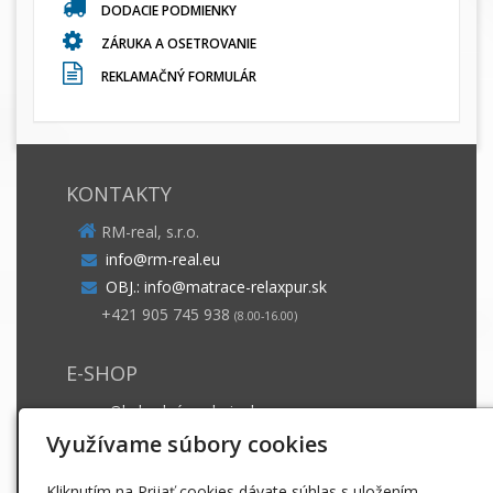
DODACIE PODMIENKY
ZÁRUKA A OSETROVANIE
REKLAMAČNÝ FORMULÁR
KONTAKTY
RM-real, s.r.o.
info@rm-real.eu
OBJ.: info@matrace-relaxpur.sk
+421 905 745 938
(8.00-16.00)
E-SHOP
Obchodné podmienky
Dodacie podmienky
Využívame súbory cookies
Záruka a ošetrovanie
Kliknutím na Prijať cookies dávate súhlas s uložením