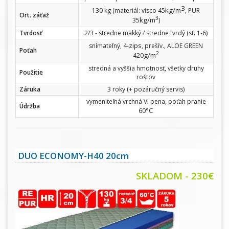
3
kg/m
130 kg (materiál: visco 45
, PUR
Ort. záťaž
3
kg/m
35
)
Tvrdosť
2/3 - stredne mäkký / stredne tvrdý (st. 1-6)
zips
snímateľný, 4-
, prešív., ALOE GREEN
Poťah
2
g/m
420
stredná a vyššia hmotnosť, všetky druhy
Použitie
roštov
Záruka
3 roky (+ pozáručný servis)
vymeniteľná vrchná VI pena, poťah pranie
Údržba
°C
60
DUO ECONOMY-H40 20cm
SKLADOM - 230€