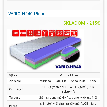
VARIO-HR40 19cm
SKLADOM - 215€
Výška
16 cm a 19 cm
Zloženie
studená HR-40 / HR-35 pena, PUR-30 pena
3
kg/m
110 kg (materiál: HR 40-35
, PUR
Ort. záťaž
3
kg/m
30
)
Tvrdosť
2/3 - stredne mäkký / stredne tvrdý (st. 1-6)
zips
snímateľný, 3-
, prešívaný, ALOE micro
Poťah
2