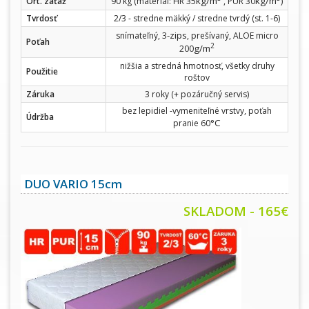
kg/m
kg/m
Ort. záťaž
90 kg (materiál: HR 35
, PUR 30
)
Tvrdosť
2/3 - stredne mäkký / stredne tvrdý (st. 1-6)
-zips
snímateľný, 3
, prešívaný, ALOE micro
Poťah
2
g/m
200
nižšia a stredná hmotnosť, všetky druhy
Použitie
roštov
Záruka
3 roky (+ pozáručný servis)
bez lepidiel -vymeniteľné vrstvy, poťah
Údržba
°C
pranie 60
DUO VARIO 15cm
SKLADOM - 165€