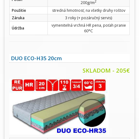
2
g/m
200
Použitie
stredná hmotnosť, na všetky druhy roštov
Záruka
3 roky (+ pozáručný servis)
vymeniteľná vrchná HR pena, poťah pranie
Údržba
°C
60
DUO ECO-H35 20cm
SKLADOM - 205€