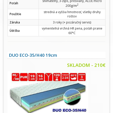
zips
snímateľný, 3-
, prešívaný, ALOE micro
Poťah
2
g/m
200
stredná a vyššia hmotnosť, všetky druhy
Použitie
roštov
Záruka
3 roky (+ pozáručný servis)
vymeniteľná vrchná HR pena, poťah pranie
Údržba
°C
60
DUO ECO-35/H40 19cm
SKLADOM - 210€