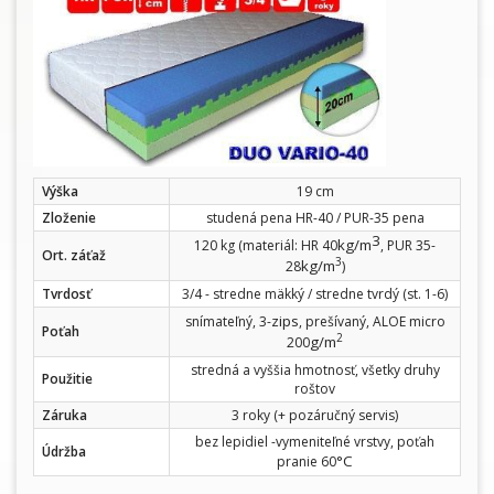
Výška
19 cm
Zloženie
studená pena HR-40 / PUR-35 pena
3
kg/m
120 kg (materiál: HR 40
, PUR 35-
Ort. záťaž
3
kg/m
28
)
Tvrdosť
3/4 - stredne mäkký / stredne tvrdý (st. 1-6)
zips
snímateľný, 3-
, prešívaný, ALOE micro
Poťah
2
g/m
200
stredná a vyššia hmotnosť, všetky druhy
Použitie
roštov
Záruka
3 roky (+ pozáručný servis)
bez lepidiel -vymeniteľné vrstvy, poťah
Údržba
°C
pranie 60