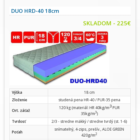
DUO HRD-40 18cm
SKLADOM - 225€
Výška
18 cm
Zloženie
studená pena HR-40 / PUR-35 pena
3
kg/m
120 kg (materiál: HR 40
PUR
Ort. záťaž
3
kg/m
35
)
Tvrdosť
2/3 - stredne mäkký / stredne tvrdý (st. 1-6)
zips
snímateľný, 4-
, prešív., ALOE GREEN
Poťah
2
g/m
420