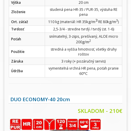
Výška
20 cm
studená pena HR-35 / PUR-35, výstuha RE
Zloženie
pena
3
3
kg/m
kg/m
Ort. záťaž
110 kg (materiál: HR 35
RE 80
)
Tvrdosť
2,5-3/4 - stredne tvrdý / tvrdý (st. 1-6)
zips
snímateľný, 3-
, prešívaný, ALOE micro
Poťah
2
g/m
200
stredná a vyššia hmotnosť, všetky druhy
Použitie
roštov
Záruka
3 roky (+ pozáručný servis)
vymeniteľná vrchná HR pena, poťah pranie
Údržba
°C
60
DUO ECONOMY-40 20cm
SKLADOM - 210€