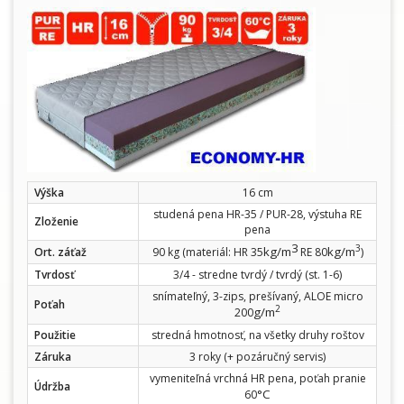
Výška
16 cm
studená pena HR-35 / PUR-28, výstuha RE
Zloženie
pena
3
3
kg/m
kg/m
Ort. záťaž
90 kg (materiál: HR 35
RE 80
)
Tvrdosť
3/4 - stredne tvrdý / tvrdý (st. 1-6)
snímateľný, 3-zips, prešívaný, ALOE micro
Poťah
2
g/m
200
Použitie
stredná hmotnosť, na všetky druhy roštov
Záruka
3 roky (+ pozáručný servis)
vymeniteľná vrchná HR pena, poťah pranie
Údržba
°C
60