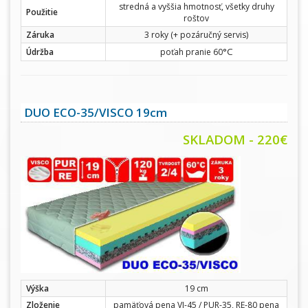
stredná a vyššia hmotnosť, všetky druhy
Použitie
roštov
Záruka
3 roky (+ pozáručný servis)
°C
Údržba
poťah pranie 60
DUO ECO-35/VISCO 19cm
SKLADOM - 220€
Výška
19 cm
Zloženie
pamäťová pena VI-45 / PUR-35, RE-80 pena