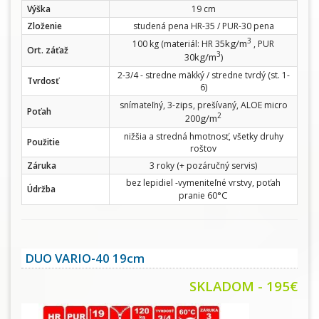
Výška
19 cm
Zloženie
studená pena HR-35 / PUR-30 pena
3
kg/m
100 kg (materiál: HR 35
, PUR
Ort. záťaž
3
kg/m
30
)
2-3/4 - stredne mäkký / stredne tvrdý (st. 1-
Tvrdosť
6)
zips
snímateľný, 3-
, prešívaný, ALOE micro
Poťah
2
g/m
200
nižšia a stredná hmotnosť, všetky druhy
Použitie
roštov
Záruka
3 roky (+ pozáručný servis)
bez lepidiel -vymeniteľné vrstvy, poťah
Údržba
°C
pranie 60
DUO VARIO-40 19cm
SKLADOM - 195€