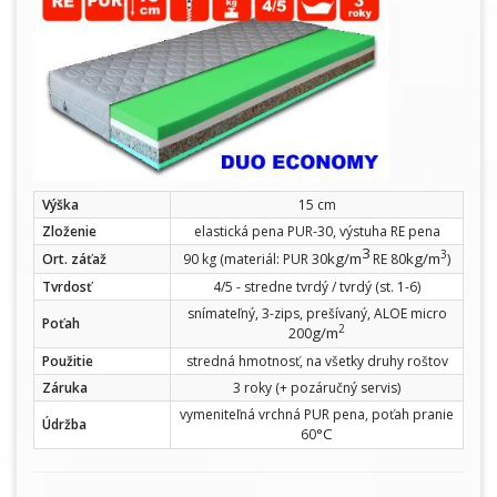
Výška
15 cm
Zloženie
elastická pena PUR-30, výstuha RE pena
3
3
kg/m
kg/m
Ort. záťaž
90 kg (materiál: PUR 30
RE 80
)
Tvrdosť
4/5 - stredne tvrdý / tvrdý (st. 1-6)
snímateľný, 3-zips, prešívaný, ALOE micro
Poťah
2
g/m
200
Použitie
stredná hmotnosť, na všetky druhy roštov
Záruka
3 roky (+ pozáručný servis)
vymeniteľná vrchná PUR pena, poťah pranie
Údržba
°C
60