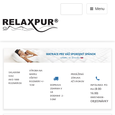
Menu
VÝROBA NA
SKLADOM
MIERU
PREDĹŽENÁ
VIAC
VŠETKY
ZÁRUKA
AKO 1000
ROZMERY +/-
AŽ 5 ROKOV
ROZMEROV
1CM
DOPRAVA
INFOLINKA PO-
ZDARMA V
(8.00-
PIA
SR
16.00)
DODANIE
2 -
0905745938 -
5 DNÍ
OBJEDNÁVKY