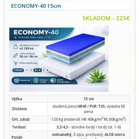
ECONOMY-40 15cm
SKLADOM - 225€
Výška
15 cm
studená pena
HR40
/
PUR-T35
, výstuha RE
Zloženie
pena
3
3
kg/m
kg/m
Ort. záťaž
120 kg (materiál: HR 40
RE 80
)
Tvrdosť
3,5
/
4,5
- stredne tvrdý / tvrdý (st. 1-6)
snímateľný
, 3-zips, prešívaný,
ALOE micro
Poťah
2