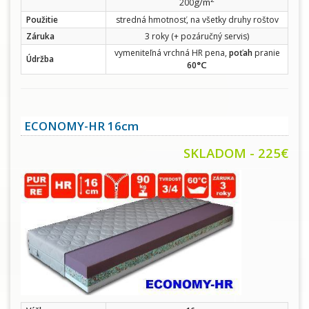
g/m
200
Použitie
stredná hmotnosť, na všetky druhy roštov
Záruka
3 roky (+ pozáručný servis)
vymeniteľná vrchná HR pena,
poťah
pranie
Údržba
°C
60
ECONOMY-HR 16cm
SKLADOM - 225€