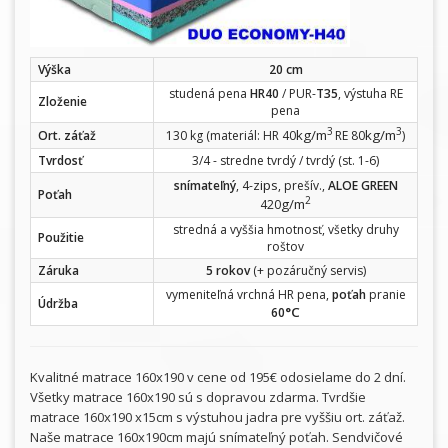
Výška
20 cm
studená pena
HR40
/ PUR-
T35
, výstuha RE
Zloženie
pena
3
3
kg/m
kg/m
Ort. záťaž
130 kg (materiál: HR 40
RE 80
)
Tvrdosť
3/4 - stredne tvrdý / tvrdý (st. 1-6)
zips
snímateľný
, 4-
, prešív.,
ALOE GREEN
Poťah
2
g/m
420
stredná a vyššia hmotnosť, všetky druhy
Použitie
roštov
Záruka
5 rokov
(+ pozáručný servis)
vymeniteľná vrchná HR pena,
poťah
pranie
Údržba
°C
60
Kvalitné matrace 160x190 v cene od 195€ odosielame do 2 dní.
Všetky matrace 160x190 sú s dopravou zdarma. Tvrdšie
matrace 160x190 x15cm s výstuhou jadra pre vyššiu ort. záťaž.
Naše matrace 160x190cm majú snímateľný poťah. Sendvičové