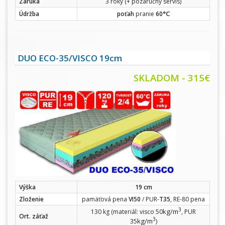
Záruka
3 roky (+ pozáručný servis)
°C
Údržba
poťah
pranie
60
DUO ECO-35/VISCO 19cm
SKLADOM - 315€
Výška
19 cm
Zloženie
pamäťová pena
VI50
/ PUR-
T35
, RE-80 pena
3
kg/m
130 kg (materiál: visco 50
, PUR
Ort. záťaž
3
kg/m
35
)