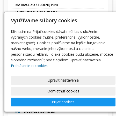
MATRACE ZO STUDENEJ PENY
MATRACE Z PAMÄŤOVEJ PENY
Využívame súbory cookies
MATRACE Z PUR PENY
MATRACE Z TVRDEJ PENY
Kliknutím na Prijať cookies dávate súhlas s uložením
MATRACE PRE DETI
vybraných cookies (nutné, preferenčné, výkonnostné,
marketingové). Cookies používame na lepšie fungovanie
LACNÉ MATRACE
nášho webu, meranie jeho výkonnosti a cielenie a
VRCHNÉ MATRACE
personalizáciu reklám. To aké cookies budú uložené, môžete
PAPLÓNY
slobodne rozhodnúť pod tlačidlom Upraviť nastavenia.
Prehlásenie o cookies.
VANKÚŠE
POŤAHY, CHRÁNIČE A NÁHRADNÉ PENY PUR - MOLITAN
Upraviť nastavenia
INFORMÁCIE
Odmietnuť cookies
Prijať cookies
OBCHODNÉ PODMIENKY
DODACIE PODMIENKY