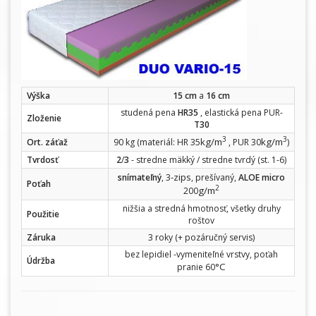
Výška
15 cm
a
16 cm
studená pena
HR35
, elastická pena PUR-
Zloženie
T30
3
3
kg/m
kg/m
Ort. záťaž
90 kg (materiál: HR 35
, PUR 30
)
Tvrdosť
2
/
3
- stredne mäkký / stredne tvrdý (st. 1-6)
-zips
snímateľný
, 3
, prešívaný,
ALOE micro
Poťah
2
g/m
200
nižšia a stredná hmotnosť, všetky druhy
Použitie
roštov
Záruka
3 roky (+ pozáručný servis)
bez lepidiel -vymeniteľné vrstvy, poťah
Údržba
°C
pranie 60