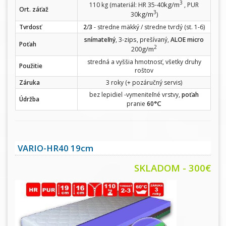
3
kg/m
110 kg (materiál: HR 35-40
, PUR
Ort. záťaž
3
kg/m
30
)
Tvrdosť
2
/
3
- stredne mäkký / stredne tvrdý (st. 1-6)
zips
snímateľný
, 3-
, prešívaný,
ALOE micro
Poťah
2
g/m
200
stredná a vyššia hmotnosť, všetky druhy
Použitie
roštov
Záruka
3 roky (+ pozáručný servis)
bez lepidiel -vymeniteľné vrstvy,
poťah
Údržba
°C
pranie
60
VARIO-HR40 19cm
SKLADOM - 300€