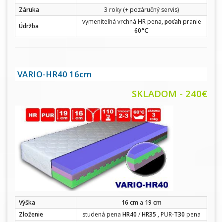
Záruka
3 roky (+ pozáručný servis)
vymeniteľná vrchná HR pena,
poťah
pranie
Údržba
°C
60
VARIO-HR40 16cm
SKLADOM - 240€
Výška
16 cm
a
19 cm
Zloženie
studená pena
HR40
/
HR35
, PUR-
T30
pena