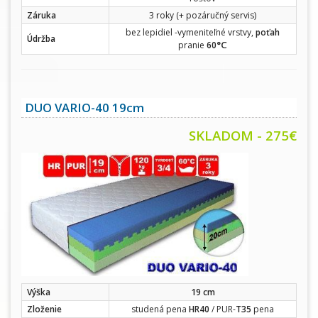
Záruka
3 roky (+ pozáručný servis)
bez lepidiel -vymeniteľné vrstvy,
poťah
Údržba
°C
pranie
60
DUO VARIO-40 19cm
SKLADOM - 275€
Výška
19 cm
Zloženie
studená pena
HR40
/ PUR-
T35
pena