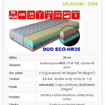
SKLADOM - 290
€
Výška
20 cm
studená pena
HR35
/ PUR-
T35
, výstuha RE
Zloženie
pena
3
3
kg/m
kg/m
Ort. záťaž
110 kg (materiál: HR 35
RE 80
)
Tvrdosť
2,5-3
/
4
- stredne tvrdý / tvrdý (st. 1-6)
zips
snímateľný
, 3-
, prešívaný,
ALOE micro
Poťah
2
g/m
200
stredná a vyššia hmotnosť, všetky druhy
Použitie
roštov
Záruka
3 roky (+ pozáručný servis)