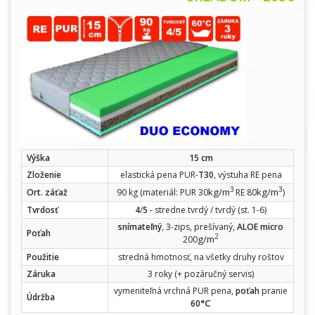
Výška
15 cm
Zloženie
elastická pena PUR-
T30
, výstuha RE pena
3
3
kg/m
kg/m
Ort. záťaž
90 kg (materiál: PUR 30
RE 80
)
Tvrdosť
4
/
5
- stredne tvrdý / tvrdý (st. 1-6)
snímateľný
, 3-zips, prešívaný,
ALOE micro
Poťah
2
g/m
200
Použitie
stredná hmotnosť, na všetky druhy roštov
Záruka
3 roky (+ pozáručný servis)
vymeniteľná vrchná PUR pena,
poťah
pranie
Údržba
°C
60