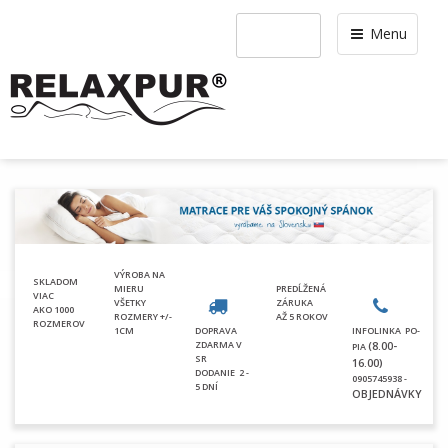
Menu
VÝROBA NA
SKLADOM
MIERU
PREDĹŽENÁ
VIAC
VŠETKY
ZÁRUKA
AKO 1000
ROZMERY +/-
AŽ 5 ROKOV
ROZMEROV
1CM
DOPRAVA
INFOLINKA PO-
ZDARMA V
(8.00-
PIA
SR
16.00)
DODANIE
2 -
0905745938 -
5 DNÍ
OBJEDNÁVKY