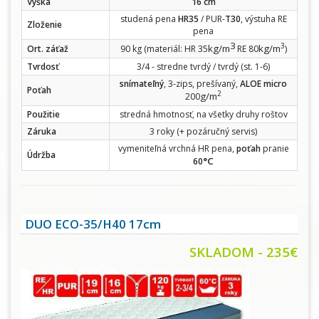
Výška
16 cm
studená pena
HR35
/ PUR-
T30
, výstuha RE
Zloženie
pena
3
3
kg/m
kg/m
Ort. záťaž
90 kg (materiál: HR 35
RE 80
)
Tvrdosť
3/4 - stredne tvrdý / tvrdý (st. 1-6)
snímateľný
, 3-zips, prešívaný,
ALOE micro
Poťah
2
g/m
200
Použitie
stredná hmotnosť, na všetky druhy roštov
Záruka
3 roky (+ pozáručný servis)
vymeniteľná vrchná HR pena,
poťah
pranie
Údržba
°C
60
DUO ECO-35/H40 17cm
SKLADOM - 235€