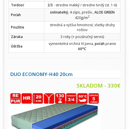
Tvrdosť
2
/
3
- stredne mäkký / stredne tvrdý (st. 1-6)
zips
snímateľný
, 4-
, prešív.,
ALOE GREEN
Poťah
2
g/m
420
stredná a vyššia hmotnosť, všetky druhy
Použitie
roštov
Záruka
3 roky (+ pozáručný servis)
vymeniteľná vrchná VI pena,
poťah
pranie
Údržba
°C
60
DUO ECONOMY-H40 20cm
SKLADOM - 330€