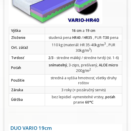
Výška
16 cm
a
19 cm
Zloženie
studená pena
HR40
/
HR35
, PUR-
T30
pena
3
kg/m
110 kg (materiál: HR 35-40
, PUR
Ort. záťaž
3
kg/m
30
)
Tvrdosť
2
/
3
- stredne mäkký / stredne tvrdý (st. 1-6)
zips
snímateľný
, 3-
, prešívaný,
ALOE micro
Poťah
2
g/m
200
stredná a vyššia hmotnosť, všetky druhy
Použitie
roštov
Záruka
3 roky (+ pozáručný servis)
bez lepidiel -vymeniteľné vrstvy,
poťah
Údržba
°C
pranie
60
DUO VARIO 19cm