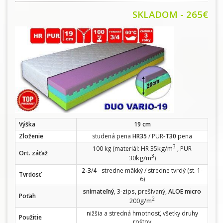
SKLADOM - 265€
Výška
19 cm
Zloženie
studená pena
HR35
/ PUR-
T30
pena
3
kg/m
100 kg (materiál: HR 35
, PUR
Ort. záťaž
3
kg/m
30
)
2-3
/
4
- stredne mäkký / stredne tvrdý (st. 1-
Tvrdosť
6)
zips
snímateľný
, 3-
, prešívaný,
ALOE micro
Poťah
2
g/m
200
nižšia a stredná hmotnosť, všetky druhy
Použitie
roštov