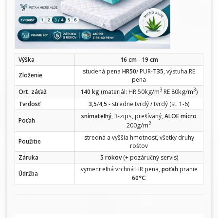
Výška
16 cm
-
19 cm
studená pena
HR50
/ PUR-
T35
, výstuha RE
Zloženie
pena
3
3
kg/m
kg/m
Ort. záťaž
140 kg
(materiál: HR 50
RE 80
)
Tvrdosť
3,5
/
4,5
- stredne tvrdý / tvrdý (st. 1-6)
zips
snímateľný
, 3-
, prešívaný,
ALOE micro
Poťah
2
g/m
200
stredná a vyššia hmotnosť, všetky druhy
Použitie
roštov
Záruka
5 rokov
(+ pozáručný servis)
vymeniteľná vrchná HR pena,
poťah
pranie
Údržba
°C
60