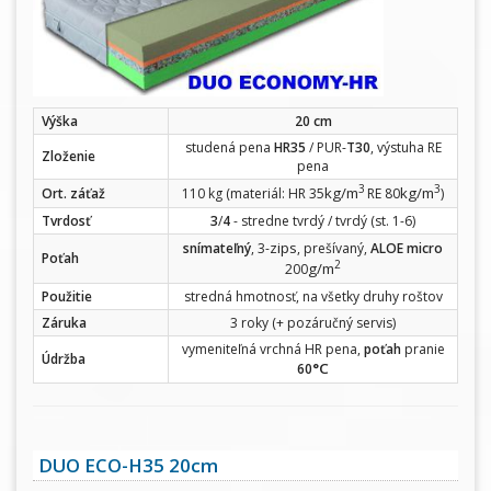
Výška
20 cm
studená pena
HR35
/ PUR-
T30
, výstuha RE
Zloženie
pena
3
3
kg/m
kg/m
Ort. záťaž
110 kg (materiál: HR 35
RE 80
)
Tvrdosť
3
/
4
- stredne tvrdý / tvrdý (st. 1-6)
zips
snímateľný
, 3-
, prešívaný,
ALOE micro
Poťah
2
g/m
200
Použitie
stredná hmotnosť, na všetky druhy roštov
Záruka
3 roky (+ pozáručný servis)
vymeniteľná vrchná HR pena,
poťah
pranie
Údržba
°C
60
DUO ECO-H35 20cm