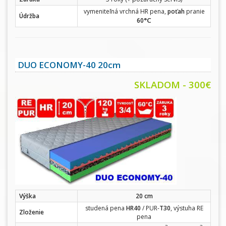
vymeniteľná vrchná HR pena,
poťah
pranie
Údržba
°C
60
DUO ECONOMY-40 20cm
SKLADOM - 300€
Výška
20 cm
studená pena
HR40
/ PUR-
T30
, výstuha RE
Zloženie
pena