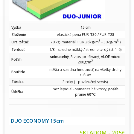
Výška
15 cm
Zloženie
elastická pena PUR-
T30
/ PUR-
T28
3
3
kg/m
kg/m
Ort. záťaž
70 kg (materiál: PUR 28
- 30
)
Tvrdosť
2
/
3
- stredne mäkký / stredne tvrdý (st. 1-6)
snímateľný
, 3-zips, prešívaný,
ALOE micro
Poťah
2
g/m
200
nižšia a stredná hmotnosť, na všetky druhy
Použitie
roštov
Záruka
3 roky (+ pozáručný servis),
bez lepidiel - vymeniteľné vrstvy,
poťah
Údržba
°C
pranie
60
DUO ECONOMY 15cm
SKLADOM - 205€