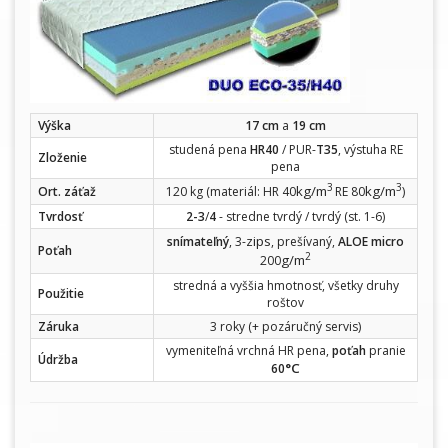
Výška
17 cm
a
19 cm
studená pena
HR40
/ PUR-
T35
, výstuha RE
Zloženie
pena
3
3
kg/m
kg/m
Ort. záťaž
120 kg (materiál: HR 40
RE 80
)
Tvrdosť
2-3
/
4
- stredne tvrdý / tvrdý (st. 1-6)
zips
snímateľný
, 3-
, prešívaný,
ALOE micro
Poťah
2
g/m
200
stredná a vyššia hmotnosť, všetky druhy
Použitie
roštov
Záruka
3 roky (+ pozáručný servis)
vymeniteľná vrchná HR pena,
poťah
pranie
Údržba
°C
60