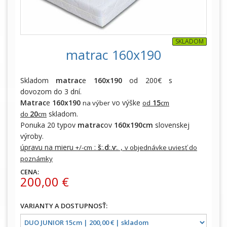
SKLADOM
matrac 160x190
Skladom
matrac
e
160x190
od 200€ s
dovozom do 3 dní.
Matrac
e
160x190
vo výške
15
na výber
od
cm
20
skladom.
do
cm
Ponuka 20 typov
matrac
ov
160x190cm
slovenskej
výroby.
úpravu na mieru
:
š
:.
d
:.
v
:. ,
+/-cm
v objednávke uviesť do
poznámky
CENA:
200,00 €