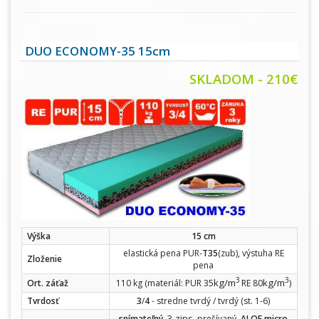
DUO ECONOMY-35 15cm
SKLADOM - 210€
Výška
15 cm
elastická pena PUR-
T35
(zub), výstuha RE
Zloženie
pena
3
3
kg/m
kg/m
Ort. záťaž
110 kg (materiál: PUR 35
RE 80
)
Tvrdosť
3
/
4
- stredne tvrdý / tvrdý (st. 1-6)
zips
snímateľný
, 3-
, prešívaný,
ALOE micro