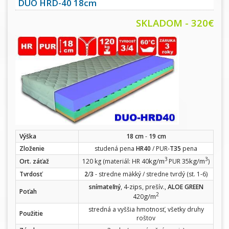
DUO HRD-40 18cm
SKLADOM - 320€
Výška
18 cm
-
19 cm
Zloženie
studená pena
HR40
/ PUR-
T35
pena
3
3
kg/m
kg/m
Ort. záťaž
120 kg (materiál: HR 40
PUR 35
)
Tvrdosť
2
/
3
- stredne mäkký / stredne tvrdý (st. 1-6)
zips
snímateľný
, 4-
, prešív.,
ALOE GREEN
Poťah
2
g/m
420
stredná a vyššia hmotnosť, všetky druhy
Použitie
roštov