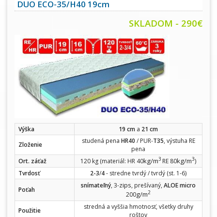
DUO ECO-35/H40 19cm
SKLADOM - 290€
Výška
19 cm
a
21 cm
studená pena
HR40
/ PUR-
T35
, výstuha RE
Zloženie
pena
3
3
kg/m
kg/m
Ort. záťaž
120 kg (materiál: HR 40
RE 80
)
Tvrdosť
2-3
/
4
- stredne tvrdý / tvrdý (st. 1-6)
zips
snímateľný
, 3-
, prešívaný,
ALOE micro
Poťah
2
g/m
200
stredná a vyššia hmotnosť, všetky druhy
Použitie
roštov