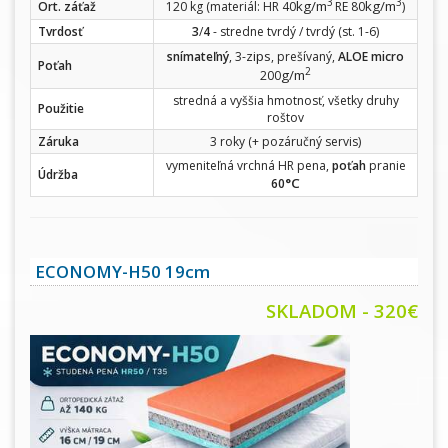
3
3
kg/m
kg/m
Ort. záťaž
120 kg (materiál: HR 40
RE 80
)
Tvrdosť
3
/
4
- stredne tvrdý / tvrdý (st. 1-6)
zips
snímateľný
, 3-
, prešívaný,
ALOE micro
Poťah
2
g/m
200
stredná a vyššia hmotnosť, všetky druhy
Použitie
roštov
Záruka
3 roky (+ pozáručný servis)
vymeniteľná vrchná HR pena,
poťah
pranie
Údržba
°C
60
ECONOMY-H50 19cm
SKLADOM - 320€