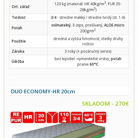
3
kg/m
120 kg (materiál: HR 40
, PUR 35-
Ort. záťaž
3
kg/m
28
)
Tvrdosť
3
/
4
- stredne mäkký / stredne tvrdý (st. 1-6)
zips
snímateľný
, 3-
, prešívaný,
ALOE micro
Poťah
2
g/m
200
stredná a vyššia hmotnosť, všetky druhy
Použitie
roštov
Záruka
3 roky (+ pozáručný servis)
bez lepidiel -vymeniteľné vrstvy,
poťah
Údržba
°C
pranie
60
DUO ECONOMY-HR 20cm
SKLADOM - 270€