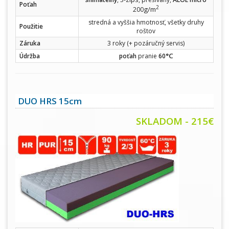
Poťah
2
g/m
200
stredná a vyššia hmotnosť, všetky druhy
Použitie
roštov
Záruka
3 roky (+ pozáručný servis)
°C
Údržba
poťah
pranie
60
DUO HRS 15cm
SKLADOM - 215€