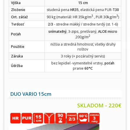
Výška
15 cm
Zloženie
studená pena
HR35
, elastická pena PUR-
T30
3
3
kg/m
kg/m
Ort. záťaž
90 kg (materiál: HR 35
, PUR 30
)
Tvrdosť
2
/
3
- stredne mäkký / stredne tvrdý (st. 1-6)
-zips
snímateľný
, 3
, prešívaný,
ALOE micro
Poťah
2
g/m
200
nižšia a stredná hmotnosť, všetky druhy
Použitie
roštov
Záruka
3 roky (+ pozáručný servis)
bez lepidiel -vymeniteľné vrstvy,
poťah
Údržba
°C
pranie
60
DUO VARIO 15cm
SKLADOM - 220
€