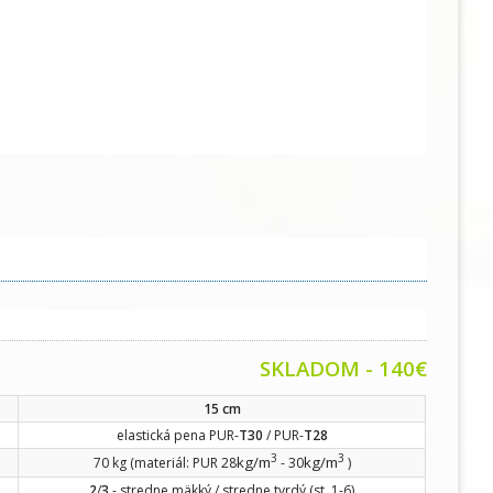
SKLADOM - 140€
15 cm
elastická pena PUR-
T30
/ PUR-
T28
3
3
kg/m
kg/m
70 kg (materiál: PUR 28
- 30
)
2
/
3
- stredne mäkký / stredne tvrdý (st. 1-6)