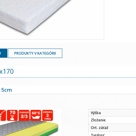
U
PRODUKTY V KATEGÓRII
x170
15cm
Výška
Zloženie
Ort. záťaž
Tvrdosť