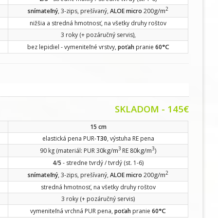
2
g/m
snímateľný
, 3-zips, prešívaný,
ALOE micro
200
nižšia a stredná hmotnosť, na všetky druhy roštov
3 roky (+ pozáručný servis),
°C
bez lepidiel - vymeniteľné vrstvy,
poťah
pranie
60
SKLADOM - 145€
15 cm
elastická pena PUR-
T30
, výstuha RE pena
3
3
kg/m
kg/m
90 kg (materiál: PUR 30
RE 80
)
4
/
5
- stredne tvrdý / tvrdý (st. 1-6)
2
g/m
snímateľný
, 3-zips, prešívaný,
ALOE micro
200
stredná hmotnosť, na všetky druhy roštov
3 roky (+ pozáručný servis)
°C
vymeniteľná vrchná PUR pena,
poťah
pranie
60