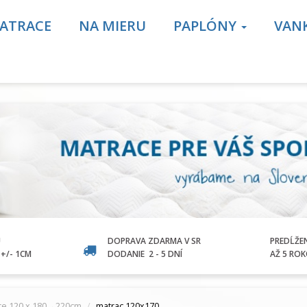
ATRACE
NA MIERU
PAPLÓNY
VAN
U
DOPRAVA ZDARMA V SR
PREDĹŽE
+/- 1CM
DODANIE
2 - 5 DNÍ
AŽ 5 RO
ce 120 x 180→220cm
matrac 120x170