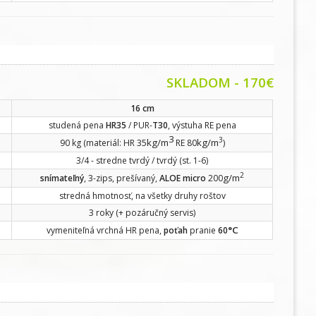
SKLADOM - 170€
16 cm
studená pena
HR35
/ PUR-
T30
, výstuha RE pena
3
3
kg/m
kg/m
90 kg (materiál: HR 35
RE 80
)
3/4 - stredne tvrdý / tvrdý (st. 1-6)
2
g/m
snímateľný
, 3-zips, prešívaný,
ALOE micro
200
stredná hmotnosť, na všetky druhy roštov
3 roky (+ pozáručný servis)
°C
vymeniteľná vrchná HR pena,
poťah
pranie
60