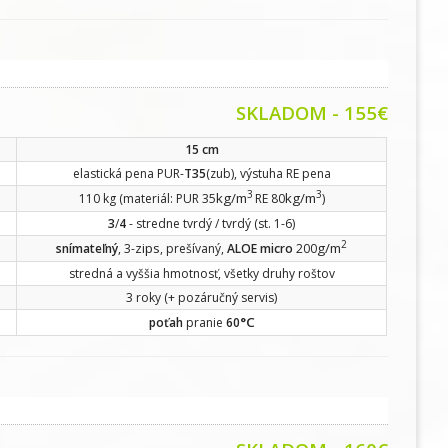
SKLADOM - 155€
15 cm
elastická pena PUR-
T35
(zub), výstuha RE pena
3
3
kg/m
kg/m
110 kg (materiál: PUR 35
RE 80
)
3
/
4
- stredne tvrdý / tvrdý (st. 1-6)
2
zips
g/m
snímateľný
, 3-
, prešívaný,
ALOE micro
200
stredná a vyššia hmotnosť, všetky druhy roštov
3 roky (+ pozáručný servis)
°C
poťah
pranie
60