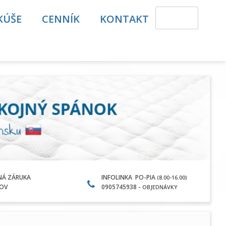
KÚŠE
CENNÍK
KONTAKT
NÁ ZÁRUKA
INFOLINKA PO-PIA
(8.00-16.00)
KOV
0905745938 -
OBJEDNÁVKY