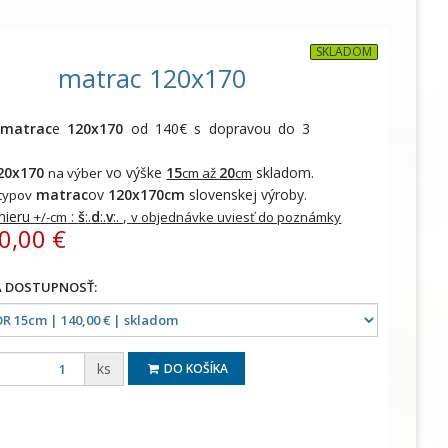
SKLADOM
matrac 120x170
e
matrac
e
120x170
od 140€ s dopravou do 3
20x170
vo výške
15
20
skladom.
na výber
cm až
cm
matrac
ov
120x170cm
slovenskej výroby.
typov
mieru
:
š
:.
d
:.
v
:. ,
+/-cm
v objednávke uviesť do poznámky
0,00 €
ks
DO KOŠÍKA