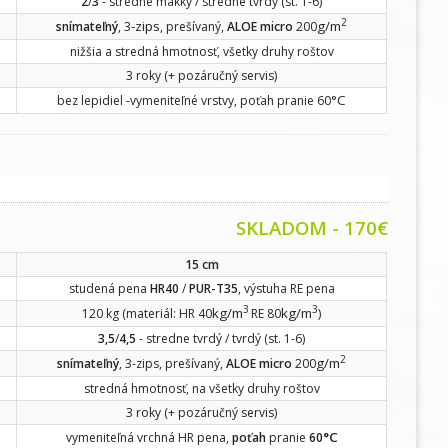
2
/
3
- stredne mäkký / stredne tvrdý (st. 1-6)
2
-zips
g/m
snímateľný
, 3
, prešívaný,
ALOE micro
200
nižšia a stredná hmotnosť, všetky druhy roštov
3 roky (+ pozáručný servis)
°C
bez lepidiel -vymeniteľné vrstvy, poťah pranie 60
SKLADOM - 170€
15 cm
studená pena
HR40
/
PUR-T35
, výstuha RE pena
3
3
kg/m
kg/m
120 kg (materiál: HR 40
RE 80
)
3,5
/
4,5
- stredne tvrdý / tvrdý (st. 1-6)
2
g/m
snímateľný
, 3-zips, prešívaný,
ALOE micro
200
stredná hmotnosť, na všetky druhy roštov
3 roky (+ pozáručný servis)
°C
vymeniteľná vrchná HR pena,
poťah
pranie
60