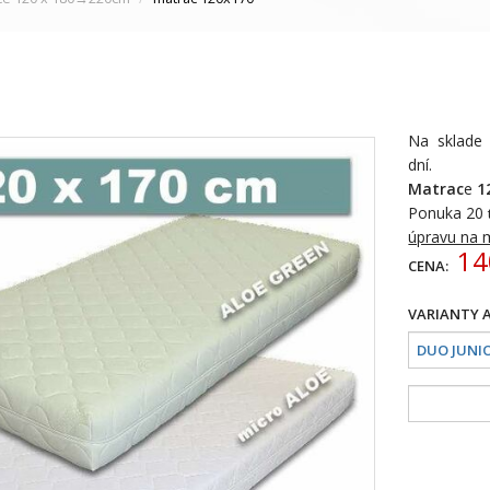
Na sklad
dní.
Matrac
e
1
Ponuka 20
úpravu na 
14
CENA: