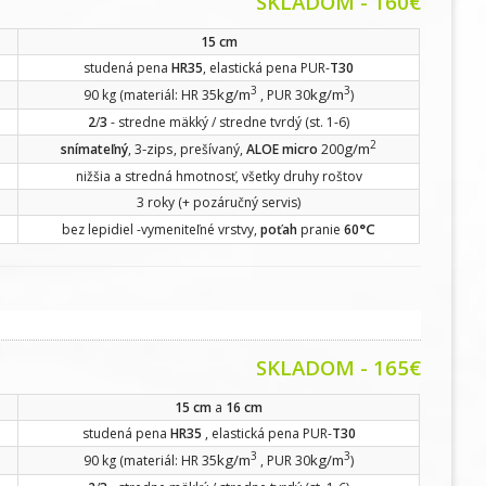
SKLADOM - 160€
15 cm
studená pena
HR35
, elastická pena PUR-
T30
3
3
kg/m
kg/m
90 kg (materiál: HR 35
, PUR 30
)
2
/
3
- stredne mäkký / stredne tvrdý (st. 1-6)
2
-zips
g/m
snímateľný
, 3
, prešívaný,
ALOE micro
200
nižšia a stredná hmotnosť, všetky druhy roštov
3 roky (+ pozáručný servis)
°C
bez lepidiel -vymeniteľné vrstvy,
poťah
pranie
60
SKLADOM - 165€
15 cm
a
16 cm
studená pena
HR35
, elastická pena PUR-
T30
3
3
kg/m
kg/m
90 kg (materiál: HR 35
, PUR 30
)