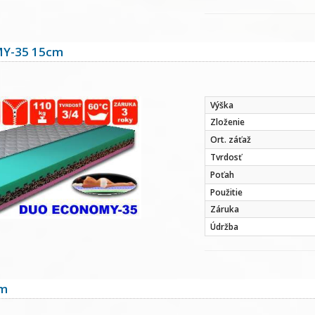
Y-35 15cm
Výška
Zloženie
Ort. záťaž
Tvrdosť
Poťah
Použitie
Záruka
Údržba
cm