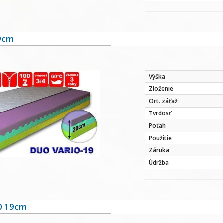
9cm
Výška
Zloženie
Ort. záťaž
Tvrdosť
Poťah
Použitie
Záruka
Údržba
0 19cm