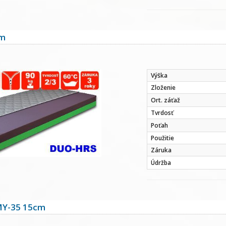
cm
Výška
Zloženie
Ort. záťaž
Tvrdosť
Poťah
Použitie
Záruka
Údržba
Y-35 15cm