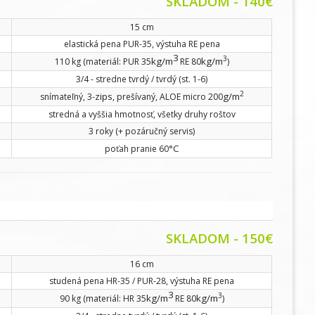
SKLADOM
- 140€
15 cm
elastická pena PUR-35, výstuha RE pena
3
3
kg/m
kg/m
110 kg (materiál: PUR 35
RE 80
)
3/4 - stredne tvrdý / tvrdý (st. 1-6)
2
zips
g/m
snímateľný, 3-
, prešívaný, ALOE micro 200
stredná a vyššia hmotnosť, všetky druhy roštov
3 roky (+ pozáručný servis)
°C
poťah pranie 60
SKLADOM
- 150€
16 cm
studená pena HR-35 / PUR-28, výstuha RE pena
3
3
kg/m
kg/m
90 kg (materiál: HR 35
RE 80
)