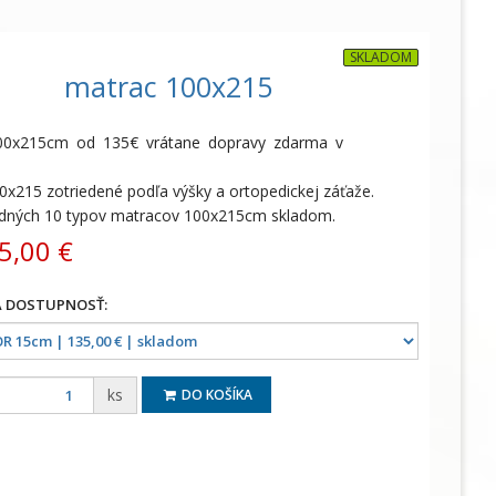
SKLADOM
matrac 100x215
00x215cm od 135€ vrátane dopravy zdarma v
0x215 zotriedené podľa výšky a ortopedickej záťaže.
adných 10 typov matracov 100x215cm skladom.
5,00 €
ks
DO KOŠÍKA