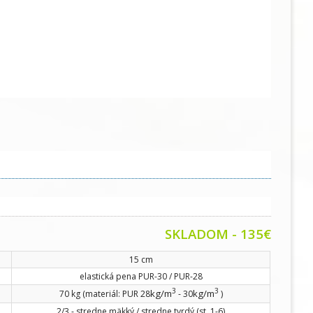
SKLADOM
- 135€
15 cm
elastická pena PUR-30 / PUR-28
3
3
kg/m
kg/m
70 kg (materiál: PUR 28
- 30
)
2/3 - stredne mäkký / stredne tvrdý (st. 1-6)