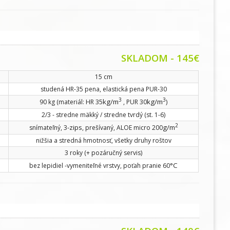
SKLADOM
- 145€
15 cm
studená HR-35 pena, elastická pena PUR-30
3
3
kg/m
kg/m
90 kg (materiál: HR 35
, PUR 30
)
2/3 - stredne mäkký / stredne tvrdý (st. 1-6)
2
-zips
g/m
snímateľný, 3
, prešívaný, ALOE micro 200
nižšia a stredná hmotnosť, všetky druhy roštov
3 roky (+ pozáručný servis)
°C
bez lepidiel -vymeniteľné vrstvy, poťah pranie 60