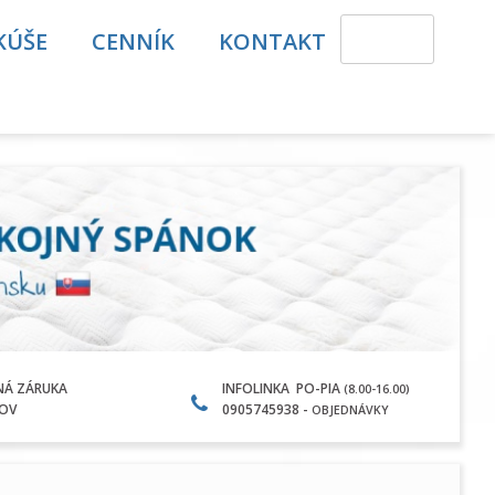
KÚŠE
CENNÍK
KONTAKT
NÁ ZÁRUKA
INFOLINKA PO-PIA
(8.00-16.00)
KOV
0905745938 -
OBJEDNÁVKY