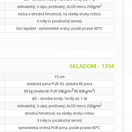
2
g/m
snímateľný, 3-zips, prešívaný, ALOE micro 200
nižšia a stredná hmotnosť, na všetky druhy roštov
3 roky (+ pozáručný servis),
°C
bez lepidiel - vymeniteľné vrstvy, poťah pranie 60
SKLADOM
- 135€
15 cm
elastická pena PUR-30, výstuha RE pena
3
3
kg/m
kg/m
90 kg (materiál: PUR 30
RE 80
)
4/5 - stredne tvrdý / tvrdý (st. 1-6)
2
g/m
snímateľný, 3-zips, prešívaný, ALOE micro 200
stredná hmotnosť, na všetky druhy roštov
3 roky (+ pozáručný servis)
°C
vymeniteľná vrchná PUR pena, poťah pranie 60