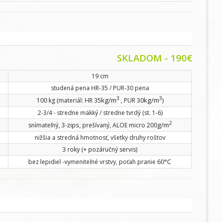
SKLADOM
- 190€
19 cm
studená pena HR-35 / PUR-30 pena
3
3
kg/m
kg/m
100 kg (materiál: HR 35
, PUR 30
)
2-3/4 - stredne mäkký / stredne tvrdý (st. 1-6)
2
zips
g/m
snímateľný, 3-
, prešívaný, ALOE micro 200
nižšia a stredná hmotnosť, všetky druhy roštov
3 roky (+ pozáručný servis)
°C
bez lepidiel -vymeniteľné vrstvy, poťah pranie 60