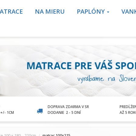
ATRACE
NA MIERU
PAPLÓNY
VAN
U
DOPRAVA ZDARMA V SR
PREDĹŽE
+/- 1CM
DODANIE
2 - 5 DNÍ
AŽ 5 RO
ce 100 x 180→220cm
matrac 100x215