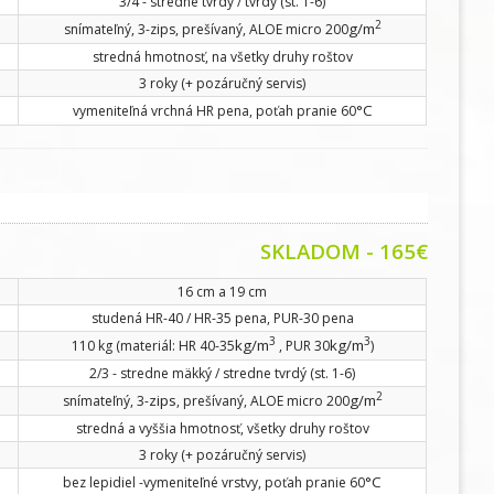
3/4 - stredne tvrdý / tvrdý (st. 1-6)
2
g/m
snímateľný, 3-zips, prešívaný, ALOE micro 200
stredná hmotnosť, na všetky druhy roštov
3 roky (+ pozáručný servis)
°C
vymeniteľná vrchná HR pena, poťah pranie 60
SKLADOM
- 165€
16 cm a 19 cm
studená HR-40 / HR-35 pena, PUR-30 pena
3
3
kg/m
kg/m
110 kg (materiál: HR 40-35
, PUR 30
)
2/3 - stredne mäkký / stredne tvrdý (st. 1-6)
2
zips
g/m
snímateľný, 3-
, prešívaný, ALOE micro 200
stredná a vyššia hmotnosť, všetky druhy roštov
3 roky (+ pozáručný servis)
°C
bez lepidiel -vymeniteľné vrstvy, poťah pranie 60