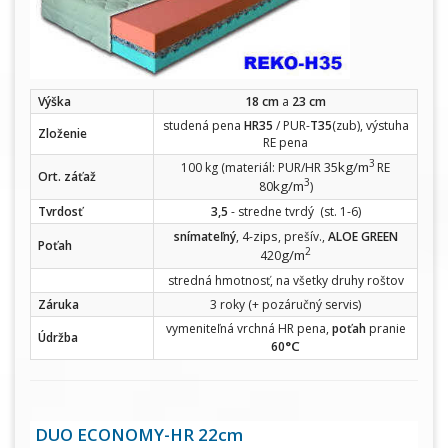
Výška
18 cm
a
23 cm
studená pena
HR35
/ PUR-
T35
(zub), výstuha
Zloženie
RE pena
3
kg/m
100 kg (materiál: PUR/HR 35
RE
Ort. záťaž
3
kg/m
80
)
Tvrdosť
3,5
- stredne tvrdý (st. 1-6)
zips
snímateľný
, 4-
, prešív.,
ALOE GREEN
Poťah
2
g/m
420
stredná hmotnosť, na všetky druhy roštov
Záruka
3 roky (+ pozáručný servis)
vymeniteľná vrchná HR pena,
poťah
pranie
Údržba
°C
60
DUO ECONOMY-HR 22cm