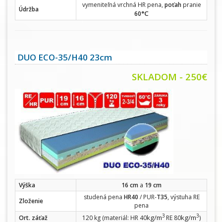
vymeniteľná vrchná HR pena,
poťah
pranie
Údržba
°C
60
DUO ECO-35/H40 23cm
SKLADOM - 250€
Výška
16 cm
a
19 cm
studená pena
HR40
/ PUR-
T35
, výstuha RE
Zloženie
pena
3
3
kg/m
kg/m
Ort. záťaž
120 kg (materiál: HR 40
RE 80
)