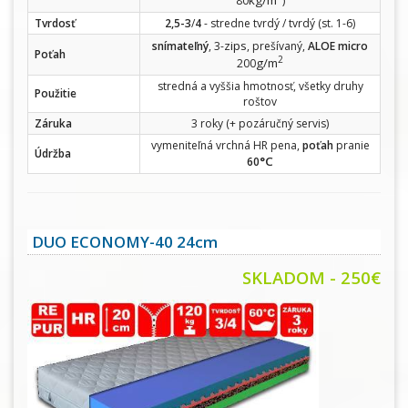
80
)
Tvrdosť
2,5-3
/
4
- stredne tvrdý / tvrdý (st. 1-6)
zips
snímateľný
, 3-
, prešívaný,
ALOE micro
Poťah
2
g/m
200
stredná a vyššia hmotnosť, všetky druhy
Použitie
roštov
Záruka
3 roky (+ pozáručný servis)
vymeniteľná vrchná HR pena,
poťah
pranie
Údržba
°C
60
DUO ECONOMY-40 24cm
SKLADOM - 250€