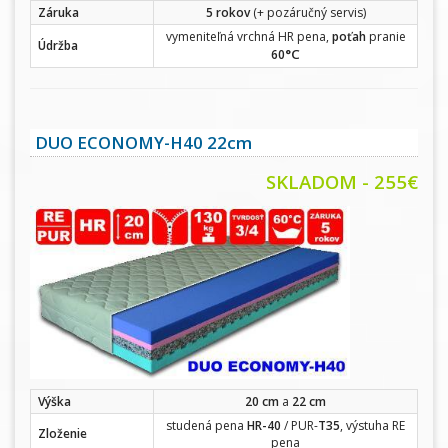
Záruka
5 rokov
(+ pozáručný servis)
vymeniteľná vrchná HR pena,
poťah
pranie
Údržba
°C
60
DUO ECONOMY-H40 22cm
SKLADOM - 255€
Výška
20 cm
a
22 cm
studená pena
HR-40
/ PUR-
T35
, výstuha RE
Zloženie
pena