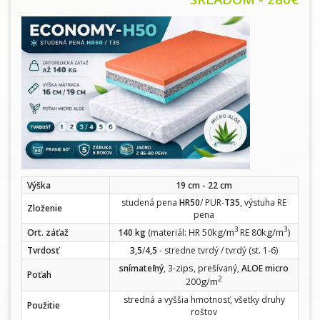
Výška
19 cm - 22 cm
studená pena
HR50
/ PUR-
T35
, výstuha RE
Zloženie
pena
3
3
kg/m
kg/m
Ort. záťaž
140 kg
(materiál: HR 50
RE 80
)
Tvrdosť
3,5
/
4,5
- stredne tvrdý / tvrdý (st. 1-6)
zips
snímateľný
, 3-
, prešívaný,
ALOE micro
Poťah
2
g/m
200
stredná a vyššia hmotnosť, všetky druhy
Použitie
roštov