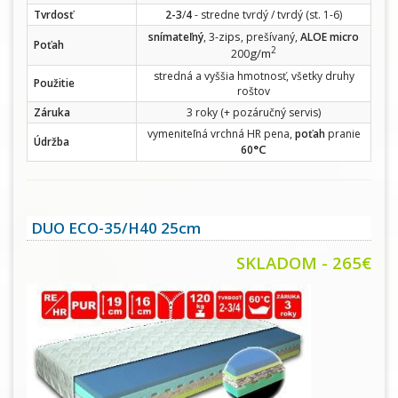
Tvrdosť
2-3
/
4
- stredne tvrdý / tvrdý (st. 1-6)
zips
snímateľný
, 3-
, prešívaný,
ALOE micro
Poťah
2
g/m
200
stredná a vyššia hmotnosť, všetky druhy
Použitie
roštov
Záruka
3 roky (+ pozáručný servis)
vymeniteľná vrchná HR pena,
poťah
pranie
Údržba
°C
60
DUO ECO-35/H40 25cm
SKLADOM - 265€