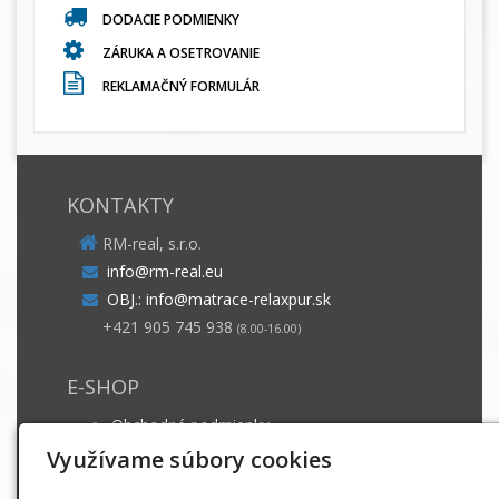
DODACIE PODMIENKY
ZÁRUKA A OSETROVANIE
REKLAMAČNÝ FORMULÁR
KONTAKTY
RM-real, s.r.o.
info@rm-real.eu
OBJ.: info@matrace-relaxpur.sk
+421 905 745 938
(8.00-16.00)
E-SHOP
Obchodné podmienky
Dodacie podmienky
Využívame súbory cookies
Záruka a ošetrovanie