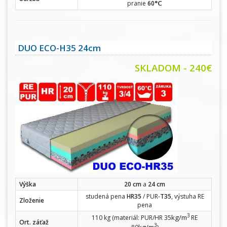
°C
pranie
60
DUO ECO-H35 24cm
SKLADOM - 240
€
Výška
20 cm
a
24 cm
studená pena
HR35
/ PUR-
T35
, výstuha RE
Zloženie
pena
3
kg/m
110 kg (materiál: PUR/HR 35
RE
Ort. záťaž
3
kg/m