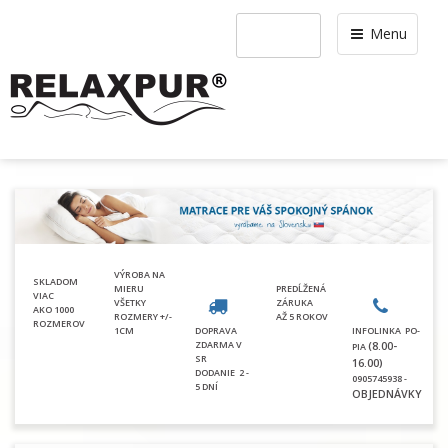
Menu
VÝROBA NA
SKLADOM
MIERU
PREDĹŽENÁ
VIAC
VŠETKY
ZÁRUKA
AKO 1000
ROZMERY +/-
AŽ 5 ROKOV
ROZMEROV
1CM
DOPRAVA
INFOLINKA PO-
ZDARMA V
(8.00-
PIA
SR
16.00)
DODANIE
2 -
0905745938 -
5 DNÍ
OBJEDNÁVKY