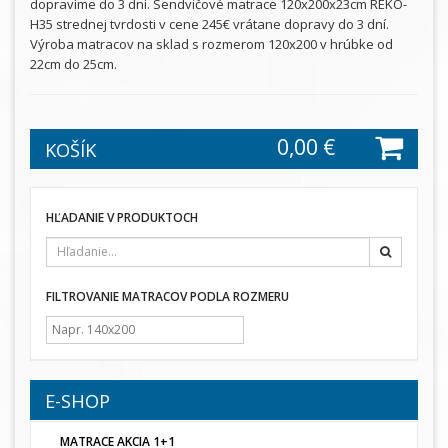
dopravíme do 3 dní. Sendvičové matrace 120x200x23cm REKO-
H35 strednej tvrdosti v cene 245€ vrátane dopravy do 3 dní.
Výroba matracov na sklad s rozmerom 120x200 v hrúbke od
22cm do 25cm.
0,00 €
KOŠÍK
HĽADANIE V PRODUKTOCH
Hľadať
FILTROVANIE MATRACOV PODLA ROZMERU
E-SHOP
MATRACE AKCIA 1+1