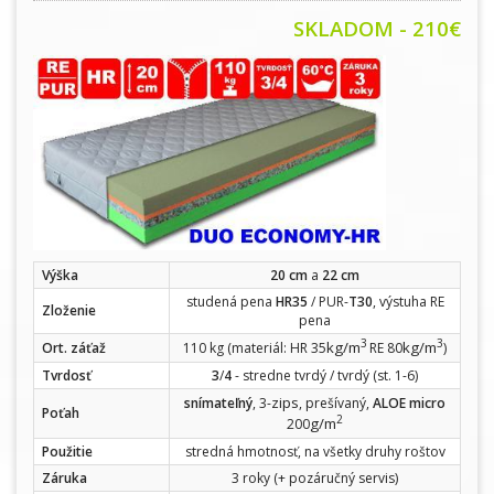
SKLADOM - 210€
Výška
20 cm
a
22 cm
studená pena
HR35
/ PUR-
T30
, výstuha RE
Zloženie
pena
3
3
kg/m
kg/m
Ort. záťaž
110 kg (materiál: HR 35
RE 80
)
Tvrdosť
3
/
4
- stredne tvrdý / tvrdý (st. 1-6)
zips
snímateľný
, 3-
, prešívaný,
ALOE micro
Poťah
2
g/m
200
Použitie
stredná hmotnosť, na všetky druhy roštov
Záruka
3 roky (+ pozáručný servis)