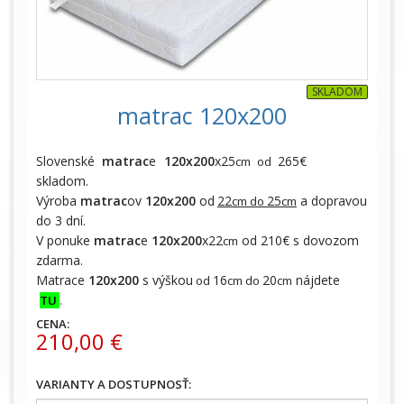
SKLADOM
matrac 120x200
Slovenské
matrac
e
120x200
x25
265€
cm od
skladom.
Výroba
matrac
ov
120x200
od
22
25
a dopravou
cm do
cm
do 3 dní.
V ponuke
matrac
e
120x200
x22
od 210€ s dovozom
cm
zdarma.
Matrace
120x200
s výškou
16
20
nájdete
od
cm do
cm
.
TU
CENA:
210,00 €