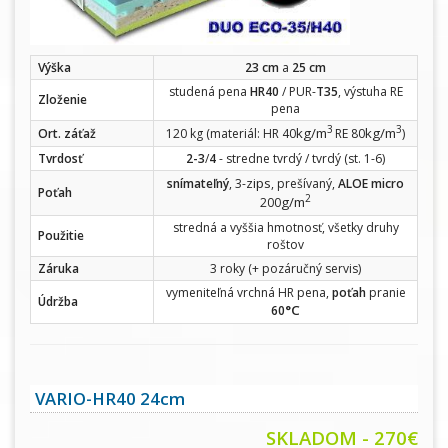
Výška
23 cm
a
25 cm
studená pena
HR40
/ PUR-
T35
, výstuha RE
Zloženie
pena
3
3
kg/m
kg/m
Ort. záťaž
120 kg (materiál: HR 40
RE 80
)
Tvrdosť
2-3
/
4
- stredne tvrdý / tvrdý (st. 1-6)
zips
snímateľný
, 3-
, prešívaný,
ALOE micro
Poťah
2
g/m
200
stredná a vyššia hmotnosť, všetky druhy
Použitie
roštov
Záruka
3 roky (+ pozáručný servis)
vymeniteľná vrchná HR pena,
poťah
pranie
Údržba
°C
60
VARIO-HR40 24cm
SKLADOM - 270€