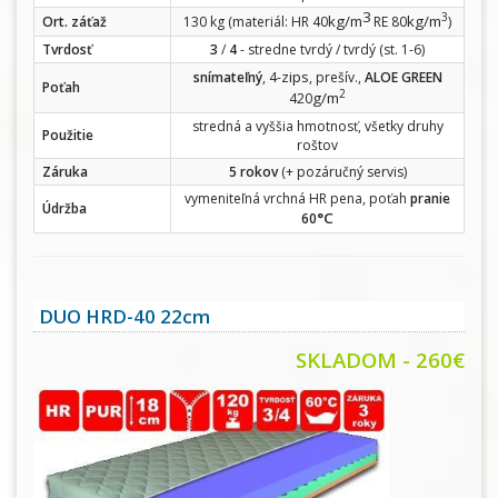
3
3
kg/m
kg/m
Ort. záťaž
130 kg (materiál: HR 40
RE 80
)
Tvrdosť
3
/
4
- stredne tvrdý / tvrdý (st. 1-6)
zips
snímateľný
, 4-
, prešív.,
ALOE GREEN
Poťah
2
g/m
420
stredná a vyššia hmotnosť, všetky druhy
Použitie
roštov
Záruka
5 rokov
(+ pozáručný servis)
vymeniteľná vrchná HR pena, poťah
pranie
Údržba
°C
60
DUO HRD-40 22cm
SKLADOM - 260€