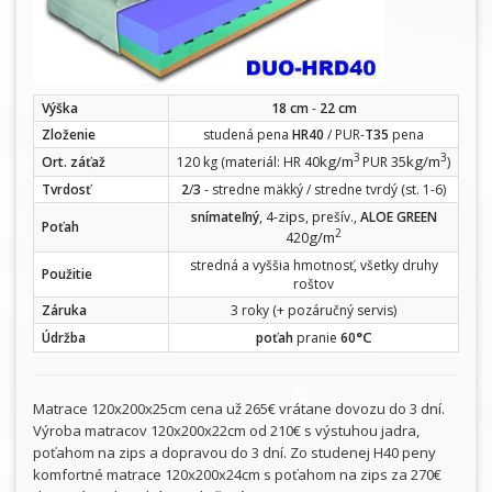
Výška
18 cm
-
22 cm
Zloženie
studená pena
HR40
/ PUR-
T35
pena
3
3
kg/m
kg/m
Ort. záťaž
120 kg (materiál: HR 40
PUR 35
)
Tvrdosť
2
/
3
- stredne mäkký / stredne tvrdý (st. 1-6)
zips
snímateľný
, 4-
, prešív.,
ALOE GREEN
Poťah
2
g/m
420
stredná a vyššia hmotnosť, všetky druhy
Použitie
roštov
Záruka
3 roky (+ pozáručný servis)
°C
Údržba
poťah
pranie
60
Matrace 120x200x25cm cena už 265€ vrátane dovozu do 3 dní.
Výroba matracov 120x200x22cm od 210€ s výstuhou jadra,
poťahom na zips a dopravou do 3 dní. Zo studenej H40 peny
komfortné matrace 120x200x24cm s poťahom na zips za 270€