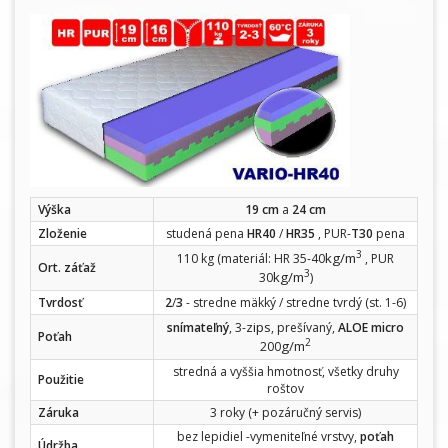
Výška
19
cm
a
24 cm
Zloženie
studená pena
HR40
/
HR35
, PUR-
T30
pena
3
kg/m
110 kg (materiál: HR 35-40
, PUR
Ort. záťaž
3
kg/m
30
)
Tvrdosť
2
/
3
- stredne mäkký / stredne tvrdý (st. 1-6)
zips
snímateľný
, 3-
, prešívaný,
ALOE micro
Poťah
2
g/m
200
stredná a vyššia hmotnosť, všetky druhy
Použitie
roštov
Záruka
3 roky (+ pozáručný servis)
bez lepidiel -vymeniteľné vrstvy,
poťah
Údržba