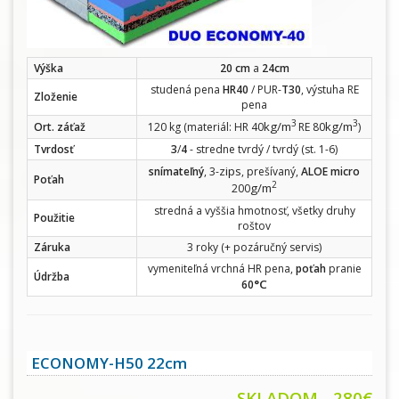
Výška
20 cm
a
24cm
studená pena
HR40
/ PUR-
T30
, výstuha RE
Zloženie
pena
3
3
kg/m
kg/m
Ort. záťaž
120 kg (materiál: HR 40
RE 80
)
Tvrdosť
3
/
4
- stredne tvrdý / tvrdý (st. 1-6)
zips
snímateľný
, 3-
, prešívaný,
ALOE micro
Poťah
2
g/m
200
stredná a vyššia hmotnosť, všetky druhy
Použitie
roštov
Záruka
3 roky (+ pozáručný servis)
vymeniteľná vrchná HR pena,
poťah
pranie
Údržba
°C
60
ECONOMY-H50 22cm
SKLADOM - 280€