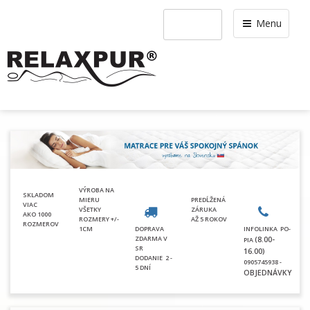
Menu
VÝROBA NA
SKLADOM
MIERU
PREDĹŽENÁ
VIAC
VŠETKY
ZÁRUKA
AKO 1000
ROZMERY +/-
AŽ 5 ROKOV
ROZMEROV
1CM
DOPRAVA
INFOLINKA PO-
ZDARMA V
(8.00-
PIA
SR
16.00)
DODANIE
2 -
0905745938 -
5 DNÍ
OBJEDNÁVKY