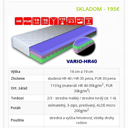
SKLADOM - 195€
Výška
16 cm a 19 cm
Zloženie
studená HR-40 / HR-35 pena, PUR-30 pena
3
kg/m
110 kg (materiál: HR 40-35
, PUR
Ort. záťaž
3
kg/m
30
)
Tvrdosť
2/3 - stredne mäkký / stredne tvrdý (st. 1-6)
zips
snímateľný, 3-
, prešívaný, ALOE micro
Poťah
2
g/m
200
stredná a vyššia hmotnosť, všetky druhy
Použitie
roštov