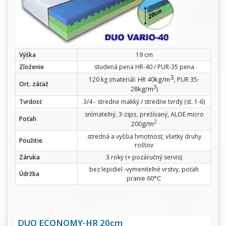
Výška
19 cm
Zloženie
studená pena HR-40 / PUR-35 pena
3
kg/m
120 kg (materiál: HR 40
, PUR 35-
Ort. záťaž
3
kg/m
28
)
Tvrdosť
3/4 - stredne mäkký / stredne tvrdý (st. 1-6)
zips
snímateľný, 3-
, prešívaný, ALOE micro
Poťah
2
g/m
200
stredná a vyššia hmotnosť, všetky druhy
Použitie
roštov
Záruka
3 roky (+ pozáručný servis)
bez lepidiel -vymeniteľné vrstvy, poťah
Údržba
°C
pranie 60
DUO ECONOMY-HR 20cm