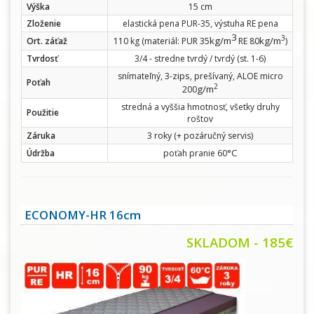
Výška
15 cm
Zloženie
elastická pena PUR-35, výstuha RE pena
3
3
kg/m
kg/m
Ort. záťaž
110 kg (materiál: PUR 35
RE 80
)
Tvrdosť
3/4 - stredne tvrdý / tvrdý (st. 1-6)
zips
snímateľný, 3-
, prešívaný, ALOE micro
Poťah
2
g/m
200
stredná a vyššia hmotnosť, všetky druhy
Použitie
roštov
Záruka
3 roky (+ pozáručný servis)
°C
Údržba
poťah pranie 60
ECONOMY-HR 16cm
SKLADOM - 185€