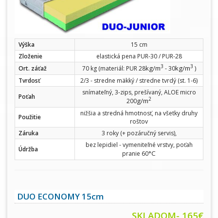
Výška
15 cm
Zloženie
elastická pena PUR-30 / PUR-28
3
3
kg/m
kg/m
Ort. záťaž
70 kg (materiál: PUR 28
- 30
)
Tvrdosť
2/3 - stredne mäkký / stredne tvrdý (st. 1-6)
snímateľný, 3-zips, prešívaný, ALOE micro
Poťah
2
g/m
200
nižšia a stredná hmotnosť, na všetky druhy
Použitie
roštov
Záruka
3 roky (+ pozáručný servis),
bez lepidiel - vymeniteľné vrstvy, poťah
Údržba
°C
pranie 60
DUO ECONOMY 15cm
SKLADOM- 165€