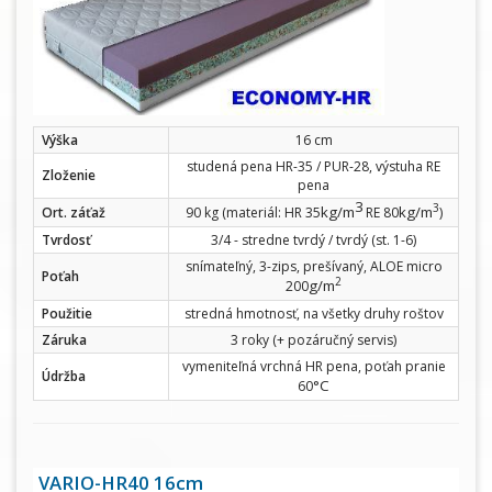
Výška
16 cm
studená pena HR-35 / PUR-28, výstuha RE
Zloženie
pena
3
3
kg/m
kg/m
Ort. záťaž
90 kg (materiál: HR 35
RE 80
)
Tvrdosť
3/4 - stredne tvrdý / tvrdý (st. 1-6)
snímateľný, 3-zips, prešívaný, ALOE micro
Poťah
2
g/m
200
Použitie
stredná hmotnosť, na všetky druhy roštov
Záruka
3 roky (+ pozáručný servis)
vymeniteľná vrchná HR pena, poťah pranie
Údržba
°C
60
VARIO-HR40 16cm