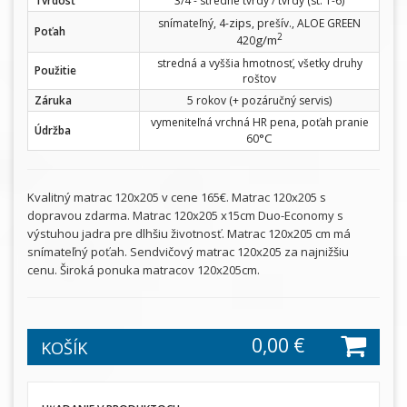
Tvrdosť
3/4 - stredne tvrdý / tvrdý (st. 1-6)
zips
snímateľný, 4-
, prešív., ALOE GREEN
Poťah
2
g/m
420
stredná a vyššia hmotnosť, všetky druhy
Použitie
roštov
Záruka
5 rokov (+ pozáručný servis)
vymeniteľná vrchná HR pena, poťah pranie
Údržba
°C
60
Kvalitný matrac 120x205 v cene 165€. Matrac 120x205 s
dopravou zdarma. Matrac 120x205 x15cm Duo-Economy s
výstuhou jadra pre dlhšiu životnosť. Matrac 120x205 cm má
snímateľný poťah. Sendvičový matrac 120x205 za najnižšiu
cenu. Široká ponuka matracov 120x205cm.
0,00 €
KOŠÍK