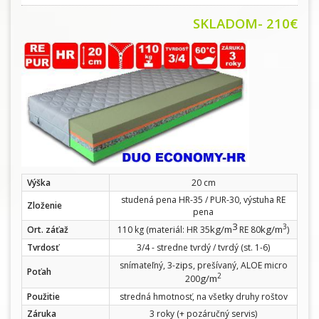
SKLADOM- 210€
Výška
20 cm
studená pena HR-35 / PUR-30, výstuha RE
Zloženie
pena
3
3
kg/m
kg/m
Ort. záťaž
110 kg (materiál: HR 35
RE 80
)
Tvrdosť
3/4 - stredne tvrdý / tvrdý (st. 1-6)
zips
snímateľný, 3-
, prešívaný, ALOE micro
Poťah
2
g/m
200
Použitie
stredná hmotnosť, na všetky druhy roštov
Záruka
3 roky (+ pozáručný servis)