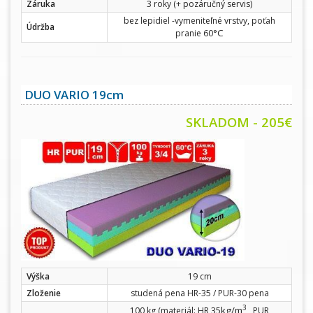
Záruka
3 roky (+ pozáručný servis)
bez lepidiel -vymeniteľné vrstvy, poťah
Údržba
°C
pranie 60
DUO VARIO 19cm
SKLADOM - 205€
Výška
19 cm
Zloženie
studená pena HR-35 / PUR-30 pena
3
kg/m
100 kg (materiál: HR 35
, PUR