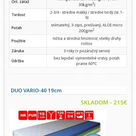
Ort. záťaž
3
kg/m
30
)
2-3/4 - stredne mäkký / stredne tvrdý (st. 1-
Tvrdosť
6)
zips
snímateľný, 3-
, prešívaný, ALOE micro
Poťah
2
g/m
200
nižšia a stredná hmotnosť, všetky druhy
Použitie
roštov
Záruka
3 roky (+ pozáručný servis)
bez lepidiel -vymeniteľné vrstvy, poťah
Údržba
°C
pranie 60
DUO VARIO-40 19cm
SKLADOM - 215€