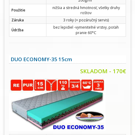
g/m
200
nižšia a stredná hmotnosť, všetky druhy
Použitie
roštov
Záruka
3 roky (+ pozáručný servis)
bez lepidiel -vymeniteľné vrstvy, poťah
Údržba
°C
pranie 60
DUO ECONOMY-35 15cm
SKLADOM - 170€