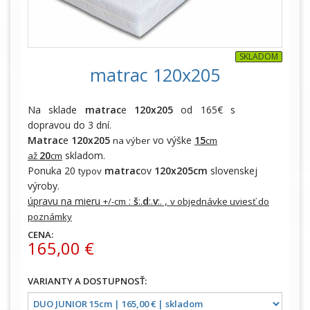
SKLADOM
matrac 120x205
Na sklade
matrac
e
120x205
od 165€ s
dopravou do 3 dní.
Matrac
e
120x205
vo výške
15
na výber
cm
20
skladom.
až
cm
Ponuka 20
matrac
ov
120x205cm
slovenskej
typov
výroby.
úpravu na mieru
:
š
:.
d
:.
v
:. ,
+/-cm
v objednávke uviesť do
poznámky
CENA:
165,00 €