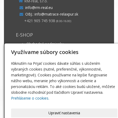
RM-real, s.r.o.
info@rm-real.eu
OBJ.: info@matrace-relaxpur.sk
+421 905 745 938
(8.00-16.00)
E-SHOP
Obchodné podmienky
Dodacie podmienky
Využívame súbory cookies
Záruka a ošetrovanie
Kliknutím na Prijať cookies dávate súhlas s uložením
GDPR
vybraných cookies (nutné, preferenčné, výkonnostné,
marketingové). Cookies používame na lepšie fungovanie
INFO
nášho webu, meranie jeho výkonnosti a cielenie a
personalizáciu reklám. To aké cookies budú uložené, môžete
Matrace
slobodne rozhodnúť pod tlačidlom Upraviť nastavenia.
Paplóny
Prehlásenie o cookies.
Posteľné obliečky
Vankúše
Upraviť nastavenia