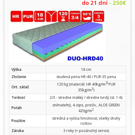
do 21 dní
- 250€
Výška
18 cm
Zloženie
studená pena HR-40 / PUR-35 pena
3
kg/m
120 kg (materiál: HR 40
PUR
Ort. záťaž
3
kg/m
35
)
Tvrdosť
2/3 - stredne mäkký / stredne tvrdý (st. 1-6)
zips
snímateľný, 4-
, prešív., ALOE GREEN
Poťah
2
g/m
420
stredná a vyššia hmotnosť, všetky druhy
Použitie
roštov
Záruka
3 roky (+ pozáručný servis)