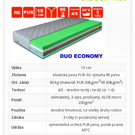
Výška
15 cm
Zloženie
elastická pena PUR-30, výstuha RE pena
3
3
kg/m
kg/m
Ort. záťaž
90 kg (materiál: PUR 30
RE 80
)
Tvrdosť
4/5 - stredne tvrdý / tvrdý (st. 1-6)
snímateľný, 3-zips, prešívaný, ALOE micro
Poťah
2
g/m
200
Použitie
stredná hmotnosť, na všetky druhy roštov
Záruka
3 roky (+ pozáručný servis)
vymeniteľná vrchná PUR pena, poťah pranie
Údržba
°C
60