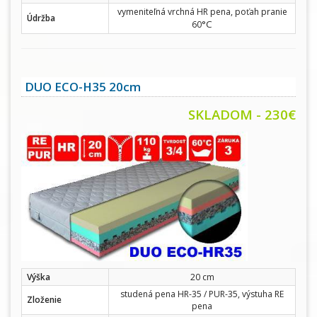
vymeniteľná vrchná HR pena, poťah pranie
Údržba
°C
60
DUO ECO-H35 20cm
SKLADOM - 230€
Výška
20 cm
studená pena HR-35 / PUR-35, výstuha RE
Zloženie
pena