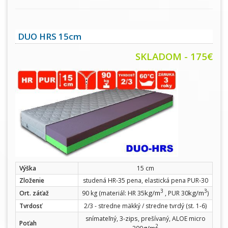
DUO HRS 15cm
SKLADOM - 175€
Výška
15 cm
Zloženie
studená HR-35 pena, elastická pena PUR-30
3
3
kg/m
kg/m
Ort. záťaž
90 kg (materiál: HR 35
, PUR 30
)
Tvrdosť
2/3 - stredne mäkký / stredne tvrdý (st. 1-6)
-zips
snímateľný, 3
, prešívaný, ALOE micro
Poťah
2