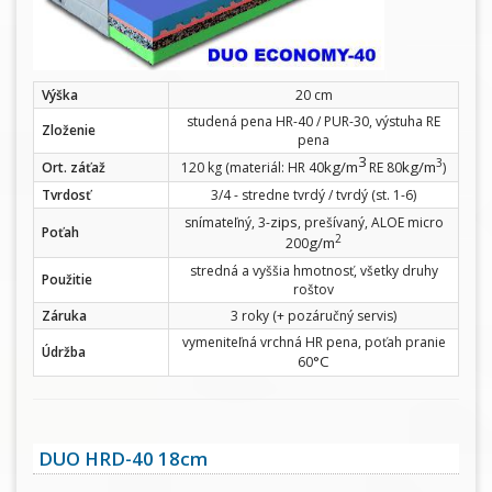
Výška
20 cm
studená pena HR-40 / PUR-30, výstuha RE
Zloženie
pena
3
3
kg/m
kg/m
Ort. záťaž
120 kg (materiál: HR 40
RE 80
)
Tvrdosť
3/4 - stredne tvrdý / tvrdý (st. 1-6)
zips
snímateľný, 3-
, prešívaný, ALOE micro
Poťah
2
g/m
200
stredná a vyššia hmotnosť, všetky druhy
Použitie
roštov
Záruka
3 roky (+ pozáručný servis)
vymeniteľná vrchná HR pena, poťah pranie
Údržba
°C
60
DUO HRD-40 18cm