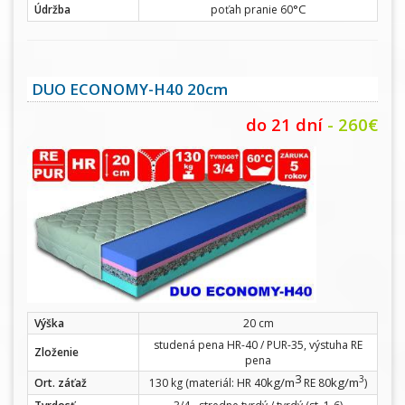
°C
Údržba
poťah pranie 60
DUO ECONOMY-H40 20cm
do 21 dní
- 260€
Výška
20 cm
studená pena HR-40 / PUR-35, výstuha RE
Zloženie
pena
3
3
kg/m
kg/m
Ort. záťaž
130 kg (materiál: HR 40
RE 80
)