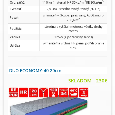
3
3
kg/m
kg/m
Ort. záťaž
110 kg (materiál: HR 35
RE 80
)
Tvrdosť
2,5-3/4 - stredne tvrdý / tvrdý (st. 1-6)
zips
snímateľný, 3-
, prešívaný, ALOE micro
Poťah
2
g/m
200
stredná a vyššia hmotnosť, všetky druhy
Použitie
roštov
Záruka
3 roky (+ pozáručný servis)
vymeniteľná vrchná HR pena, poťah pranie
Údržba
°C
60
DUO ECONOMY-40 20cm
SKLADOM - 230€