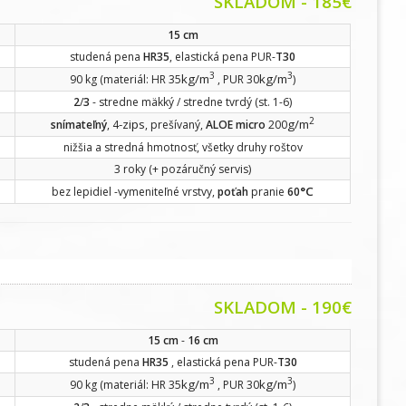
SKLADOM - 185€
15 cm
studená pena
HR35
, elastická pena PUR-
T30
3
3
kg/m
kg/m
90 kg (materiál: HR 35
, PUR 30
)
2
/
3
- stredne mäkký / stredne tvrdý (st. 1-6)
2
-zips
g/m
snímateľný
, 4
, prešívaný,
ALOE micro
200
nižšia a stredná hmotnosť, všetky druhy roštov
3 roky (+ pozáručný servis)
°C
bez lepidiel -vymeniteľné vrstvy,
poťah
pranie
60
SKLADOM - 190€
15 cm
-
16 cm
studená pena
HR35
, elastická pena PUR-
T30
3
3
kg/m
kg/m
90 kg (materiál: HR 35
, PUR 30
)