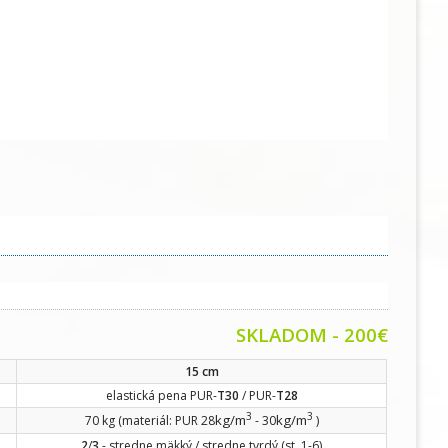
SKLADOM - 200€
15 cm
elastická pena PUR-
T30
/ PUR-
T28
3
3
kg/m
kg/m
70 kg (materiál: PUR 28
- 30
)
2
/
3
- stredne mäkký / stredne tvrdý (st. 1-6)