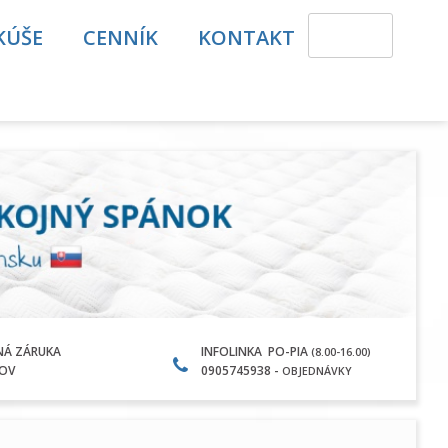
KÚŠE
CENNÍK
KONTAKT
NÁ ZÁRUKA
INFOLINKA PO-PIA
(8.00-16.00)
KOV
0905745938 -
OBJEDNÁVKY