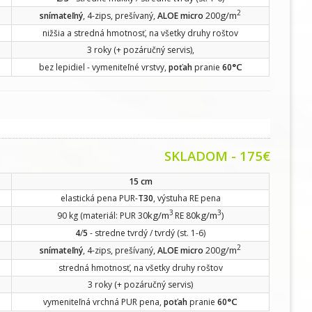
2
g/m
snímateľný
, 4-zips, prešívaný,
ALOE micro
200
nižšia a stredná hmotnosť, na všetky druhy roštov
3 roky (+ pozáručný servis),
°C
bez lepidiel - vymeniteľné vrstvy,
poťah
pranie
60
SKLADOM - 175€
15 cm
elastická pena PUR-
T30
, výstuha RE pena
3
3
kg/m
kg/m
90 kg (materiál: PUR 30
RE 80
)
4
/
5
- stredne tvrdý / tvrdý (st. 1-6)
2
g/m
snímateľný
, 4-zips, prešívaný,
ALOE micro
200
stredná hmotnosť, na všetky druhy roštov
3 roky (+ pozáručný servis)
°C
vymeniteľná vrchná PUR pena,
poťah
pranie
60