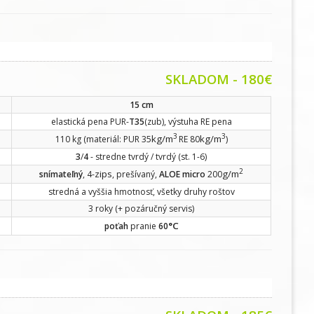
SKLADOM - 180€
15 cm
elastická pena PUR-
T35
(zub), výstuha RE pena
3
3
kg/m
kg/m
110 kg (materiál: PUR 35
RE 80
)
3
/
4
- stredne tvrdý / tvrdý (st. 1-6)
2
zips
g/m
snímateľný
, 4-
, prešívaný,
ALOE micro
200
stredná a vyššia hmotnosť, všetky druhy roštov
3 roky (+ pozáručný servis)
°C
poťah
pranie
60