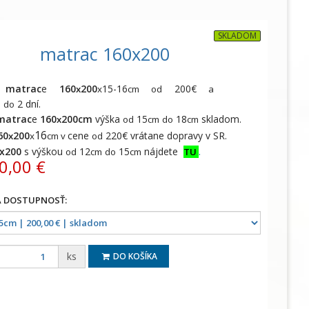
SKLADOM
matrac 160x200
matrac
e
160
200
15-16
200€
x
x
cm
od
a
e
2 dní.
do
matrac
e
160
200cm
výška
15
18
skladom.
x
od
cm
do
cm
16
60
200
cene
220€ vrátane dopravy v SR.
x
x
cm
v
od
x200
s výškou
12
15
nájdete
.
od
cm
do
cm
TU
0,00 €
ks
DO KOŠÍKA