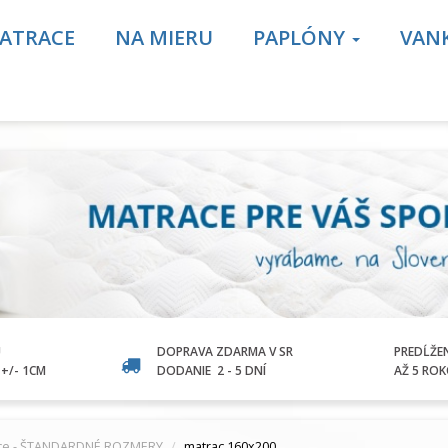
ATRACE
NA MIERU
PAPLÓNY
VAN
U
DOPRAVA ZDARMA V SR
PREDĹŽE
+/- 1CM
DODANIE
2 - 5 DNÍ
AŽ 5 RO
ce - ŠTANDARDNÉ ROZMERY
matrac 160x200