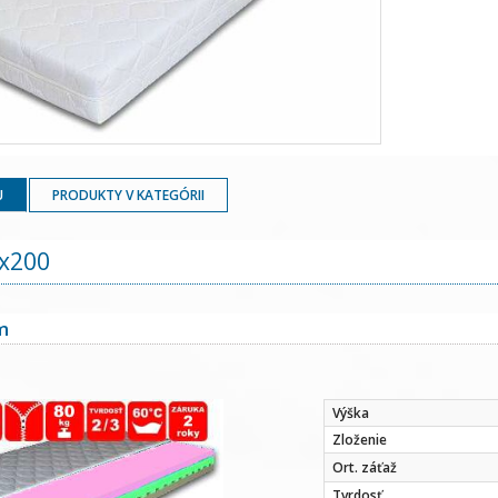
U
PRODUKTY V KATEGÓRII
x200
m
Výška
Zloženie
Ort. záťaž
Tvrdosť