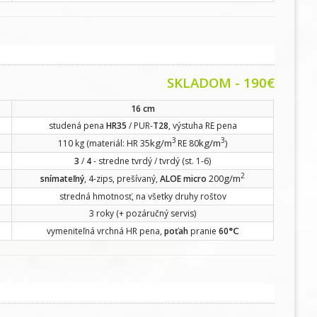
SKLADOM - 190€
16 cm
studená pena
HR35
/ PUR-
T28
, výstuha RE pena
3
3
kg/m
kg/m
110 kg (materiál: HR 35
RE 80
)
3
/
4
- stredne tvrdý / tvrdý (st. 1-6)
2
g/m
snímateľný
, 4-zips, prešívaný,
ALOE micro
200
stredná hmotnosť, na všetky druhy roštov
3 roky (+ pozáručný servis)
°C
vymeniteľná vrchná HR pena,
poťah
pranie
60