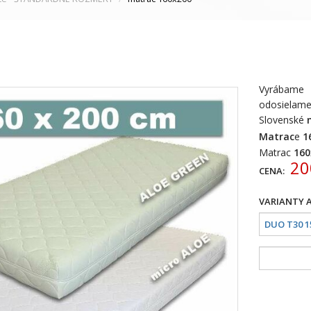
Vyrábame
odosielam
Slovenské
Matrac
e
1
Matrac
160
20
CENA: