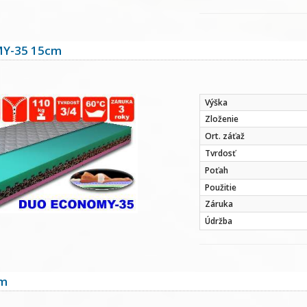
Y-35 15cm
Výška
Zloženie
Ort. záťaž
Tvrdosť
Poťah
Použitie
Záruka
Údržba
cm