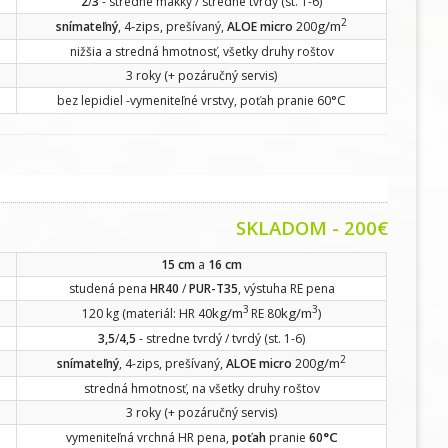
2
/
3
- stredne mäkký / stredne tvrdý (st. 1-6)
2
-zips
g/m
snímateľný
, 4
, prešívaný,
ALOE micro
200
nižšia a stredná hmotnosť, všetky druhy roštov
3 roky (+ pozáručný servis)
°C
bez lepidiel -vymeniteľné vrstvy, poťah pranie 60
SKLADOM - 200€
15 cm
a
16 cm
studená pena
HR40
/
PUR-T35
, výstuha RE pena
3
3
kg/m
kg/m
120 kg (materiál: HR 40
RE 80
)
3,5
/
4,5
- stredne tvrdý / tvrdý (st. 1-6)
2
g/m
snímateľný
, 4-zips, prešívaný,
ALOE micro
200
stredná hmotnosť, na všetky druhy roštov
3 roky (+ pozáručný servis)
°C
vymeniteľná vrchná HR pena,
poťah
pranie
60