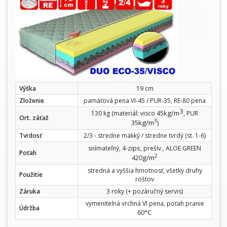
Výška
19 cm
Zloženie
pamäťová pena VI-45 / PUR-35, RE-80 pena
3
kg/m
130 kg (materiál: visco 45
, PUR
Ort. záťaž
3
kg/m
35
)
Tvrdosť
2/3 - stredne mäkký / stredne tvrdý (st. 1-6)
zips
snímateľný, 4-
, prešív., ALOE GREEN
Poťah
2
g/m
420
stredná a vyššia hmotnosť, všetky druhy
Použitie
roštov
Záruka
3 roky (+ pozáručný servis)
vymeniteľná vrchná VI pena, poťah pranie
Údržba
°C
60