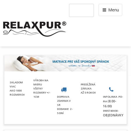
Menu
VÝROBA NA
SKLADOM
MIERU
PREDĹŽENÁ
VIAC
VŠETKY
ZÁRUKA
AKO 1000
ROZMERY +/-
AŽ 5 ROKOV
ROZMEROV
1CM
DOPRAVA
INFOLINKA PO-
ZDARMA V
(8.00-
PIA
SR
16.00)
DODANIE
2 -
0905745938 -
5 DNÍ
OBJEDNÁVKY