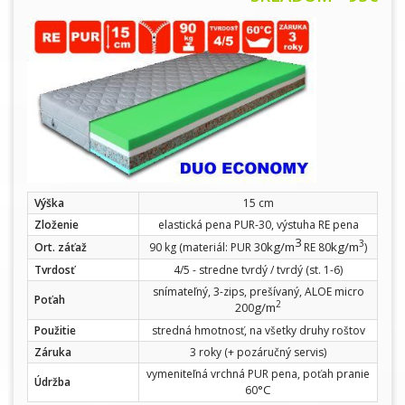
Výška
15 cm
Zloženie
elastická pena PUR-30, výstuha RE pena
3
3
kg/m
kg/m
Ort. záťaž
90 kg (materiál: PUR 30
RE 80
)
Tvrdosť
4/5 - stredne tvrdý / tvrdý (st. 1-6)
snímateľný, 3-zips, prešívaný, ALOE micro
Poťah
2
g/m
200
Použitie
stredná hmotnosť, na všetky druhy roštov
Záruka
3 roky (+ pozáručný servis)
vymeniteľná vrchná PUR pena, poťah pranie
Údržba
°C
60