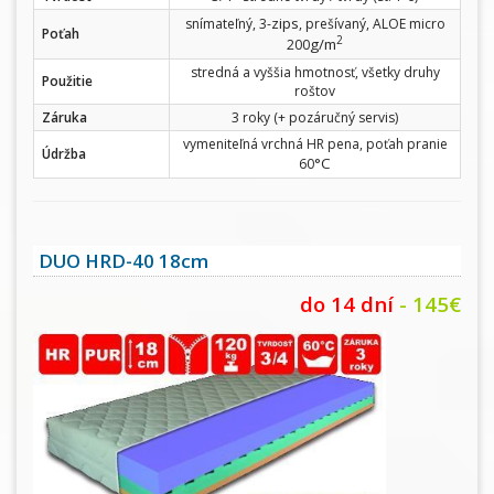
zips
snímateľný, 3-
, prešívaný, ALOE micro
Poťah
2
g/m
200
stredná a vyššia hmotnosť, všetky druhy
Použitie
roštov
Záruka
3 roky (+ pozáručný servis)
vymeniteľná vrchná HR pena, poťah pranie
Údržba
°C
60
DUO HRD-40 18cm
do 14 dní
- 145€