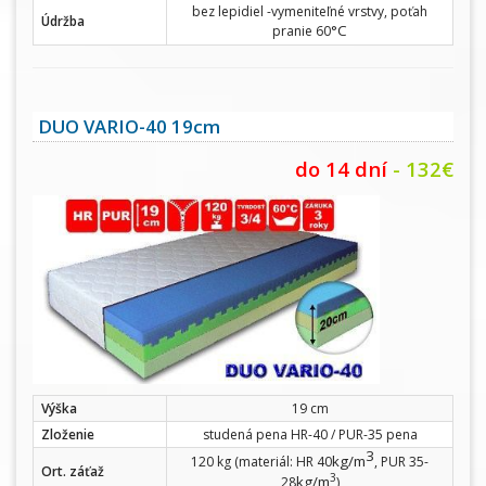
bez lepidiel -vymeniteľné vrstvy, poťah
Údržba
°C
pranie 60
DUO VARIO-40 19cm
do 14 dní
- 132€
Výška
19 cm
Zloženie
studená pena HR-40 / PUR-35 pena
3
kg/m
120 kg (materiál: HR 40
, PUR 35-
Ort. záťaž
3
kg/m
28
)