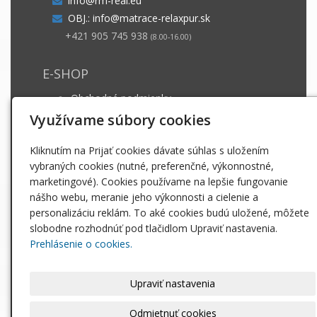
info@rm-real.eu
OBJ.: info@matrace-relaxpur.sk
+421 905 745 938
(8.00-16.00)
E-SHOP
Obchodné podmienky
Dodacie podmienky
Využívame súbory cookies
Záruka a ošetrovanie
Kliknutím na Prijať cookies dávate súhlas s uložením
GDPR
vybraných cookies (nutné, preferenčné, výkonnostné,
marketingové). Cookies používame na lepšie fungovanie
INFO
nášho webu, meranie jeho výkonnosti a cielenie a
personalizáciu reklám. To aké cookies budú uložené, môžete
Matrace
slobodne rozhodnúť pod tlačidlom Upraviť nastavenia.
Paplóny
Prehlásenie o cookies.
Posteľné obliečky
Vankúše
Upraviť nastavenia
INFO
Odmietnuť cookies