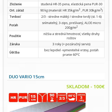
Zloženie
studená HR-35 pena, elastická pena PUR-30
3
3
kg/m
kg/m
Ort. záťaž
90 kg (materiál: HR 35
, PUR 30
)
Tvrdosť
2/3 - stredne mäkký / stredne tvrdý (st. 1-6)
-zips
snímateľný, 3
, prešívaný, ALOE micro
Poťah
2
g/m
200
nižšia a stredná hmotnosť, všetky druhy
Použitie
roštov
Záruka
3 roky (+ pozáručný servis)
bez lepidiel -vymeniteľné vrstvy, poťah
Údržba
°C
pranie 60
DUO VARIO 15cm
SKLADOM - 100€