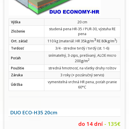
Výška
20 cm
studená pena HR-35 / PUR-30, výstuha RE
Zloženie
pena
3
3
kg/m
kg/m
Ort. záťaž
110 kg (materiál: HR 35
RE 80
)
Tvrdosť
3/4 - stredne tvrdý / tvrdý (st. 1-6)
zips
snímateľný, 3-
, prešívaný, ALOE micro
Poťah
2
g/m
200
Použitie
stredná hmotnosť, na všetky druhy roštov
Záruka
3 roky (+ pozáručný servis)
vymeniteľná vrchná HR pena, poťah pranie
Údržba
°C
60
DUO ECO-H35 20cm
do 14 dní
- 135€