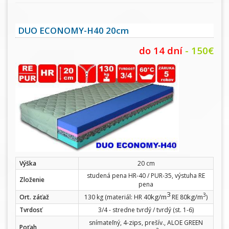
DUO ECONOMY-H40 20cm
do 14 dní
- 150€
Výška
20 cm
studená pena HR-40 / PUR-35, výstuha RE
Zloženie
pena
3
3
kg/m
kg/m
Ort. záťaž
130 kg (materiál: HR 40
RE 80
)
Tvrdosť
3/4 - stredne tvrdý / tvrdý (st. 1-6)
zips
snímateľný, 4-
, prešív., ALOE GREEN
Poťah