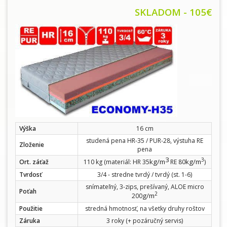
SKLADOM - 105€
Výška
16 cm
studená pena HR-35 / PUR-28, výstuha RE
Zloženie
pena
3
3
kg/m
kg/m
Ort. záťaž
110 kg (materiál: HR 35
RE 80
)
Tvrdosť
3/4 - stredne tvrdý / tvrdý (st. 1-6)
snímateľný, 3-zips, prešívaný, ALOE micro
Poťah
2
g/m
200
Použitie
stredná hmotnosť, na všetky druhy roštov
Záruka
3 roky (+ pozáručný servis)