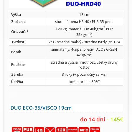
Výška
18 cm
Zloženie
studená pena HR-40 / PUR-35 pena
3
kg/m
120 kg (materiál: HR 40
PUR
Ort. záťaž
3
kg/m
35
)
Tvrdosť
2/3 - stredne mäkký / stredne tvrdý (st. 1-6)
zips
snímateľný, 4-
, prešív., ALOE GREEN
Poťah
2
g/m
420
stredná a vyššia hmotnosť, všetky druhy
Použitie
roštov
Záruka
3 roky (+ pozáručný servis)
°C
Údržba
poťah pranie 60
DUO ECO-35/VISCO 19cm
do 14 dní
- 145€