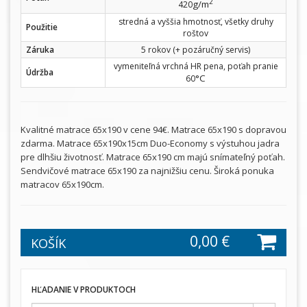
2
g/m
420
stredná a vyššia hmotnosť, všetky druhy
Použitie
roštov
Záruka
5 rokov (+ pozáručný servis)
vymeniteľná vrchná HR pena, poťah pranie
Údržba
°C
60
Kvalitné matrace 65x190 v cene 94€. Matrace 65x190 s dopravou
zdarma. Matrace 65x190x15cm Duo-Economy s výstuhou jadra
pre dlhšiu životnosť. Matrace 65x190 cm majú snímateľný poťah.
Sendvičové matrace 65x190 za najnižšiu cenu. Široká ponuka
matracov 65x190cm.
0,00 €
KOŠÍK
HĽADANIE V PRODUKTOCH