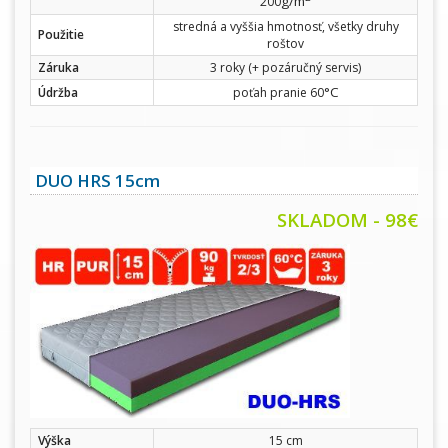
g/m
200
stredná a vyššia hmotnosť, všetky druhy
Použitie
roštov
Záruka
3 roky (+ pozáručný servis)
°C
Údržba
poťah pranie 60
DUO HRS 15cm
SKLADOM - 98€
Výška
15 cm