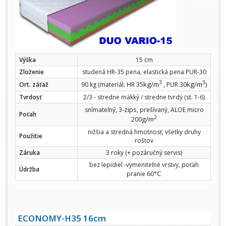
Výška
15 cm
Zloženie
studená HR-35 pena, elastická pena PUR-30
3
3
kg/m
kg/m
Ort. záťaž
90 kg (materiál: HR 35
, PUR 30
)
Tvrdosť
2/3 - stredne mäkký / stredne tvrdý (st. 1-6)
-zips
snímateľný, 3
, prešívaný, ALOE micro
Poťah
2
g/m
200
nižšia a stredná hmotnosť, všetky druhy
Použitie
roštov
Záruka
3 roky (+ pozáručný servis)
bez lepidiel -vymeniteľné vrstvy, poťah
Údržba
°C
pranie 60
ECONOMY-H35 16cm