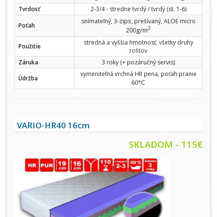
Tvrdosť
2-3/4 - stredne tvrdý / tvrdý (st. 1-6)
zips
snímateľný, 3-
, prešívaný, ALOE micro
Poťah
2
g/m
200
stredná a vyššia hmotnosť, všetky druhy
Použitie
roštov
Záruka
3 roky (+ pozáručný servis)
vymeniteľná vrchná HR pena, poťah pranie
Údržba
°C
60
VARIO-HR40 16cm
SKLADOM - 115€