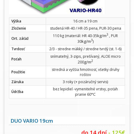
Výška
16 cm a 19 cm
Zloženie
studená HR-40 / HR-35 pena, PUR-30 pena
3
kg/m
110 kg (materiál: HR 40-35
, PUR
Ort. záťaž
3
kg/m
30
)
Tvrdosť
2/3 - stredne mäkký / stredne tvrdý (st. 1-6)
zips
snímateľný, 3-
, prešívaný, ALOE micro
Poťah
2
g/m
200
stredná a vyššia hmotnosť, všetky druhy
Použitie
roštov
Záruka
3 roky (+ pozáručný servis)
bez lepidiel -vymeniteľné vrstvy, poťah
Údržba
°C
pranie 60
DUO VARIO 19cm
do 14 dní
- 125€