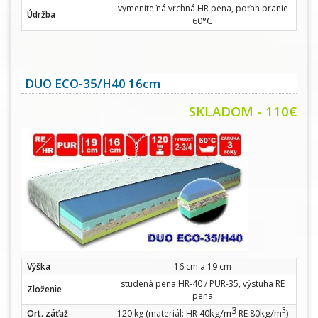
vymeniteľná vrchná HR pena, poťah pranie
Údržba
°C
60
DUO ECO-35/H40 16cm
SKLADOM - 110€
Výška
16 cm a 19 cm
studená pena HR-40 / PUR-35, výstuha RE
Zloženie
pena
3
3
kg/m
kg/m
Ort. záťaž
120 kg (materiál: HR 40
RE 80
)