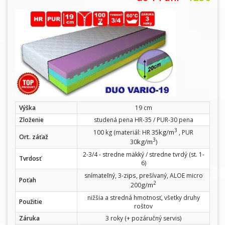
Výška
19 cm
Zloženie
studená pena HR-35 / PUR-30 pena
3
kg/m
100 kg (materiál: HR 35
, PUR
Ort. záťaž
3
kg/m
30
)
2-3/4 - stredne mäkký / stredne tvrdý (st. 1-
Tvrdosť
6)
zips
snímateľný, 3-
, prešívaný, ALOE micro
Poťah
2
g/m
200
nižšia a stredná hmotnosť, všetky druhy
Použitie
roštov
Záruka
3 roky (+ pozáručný servis)