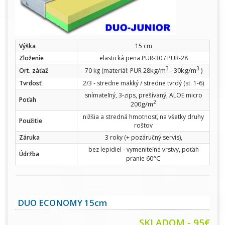
Výška
15 cm
Zloženie
elastická pena PUR-30 / PUR-28
3
3
kg/m
kg/m
Ort. záťaž
70 kg (materiál: PUR 28
- 30
)
Tvrdosť
2/3 - stredne mäkký / stredne tvrdý (st. 1-6)
snímateľný, 3-zips, prešívaný, ALOE micro
Poťah
2
g/m
200
nižšia a stredná hmotnosť, na všetky druhy
Použitie
roštov
Záruka
3 roky (+ pozáručný servis),
bez lepidiel - vymeniteľné vrstvy, poťah
Údržba
°C
pranie 60
DUO ECONOMY 15cm
SKLADOM - 95€