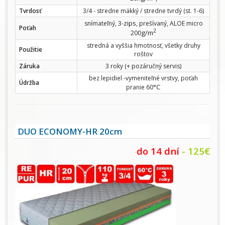
Tvrdosť
3/4 - stredne mäkký / stredne tvrdý (st. 1-6)
zips
snímateľný, 3-
, prešívaný, ALOE micro
Poťah
2
g/m
200
stredná a vyššia hmotnosť, všetky druhy
Použitie
roštov
Záruka
3 roky (+ pozáručný servis)
bez lepidiel -vymeniteľné vrstvy, poťah
Údržba
°C
pranie 60
DUO ECONOMY-HR 20cm
do 14 dní
- 125€