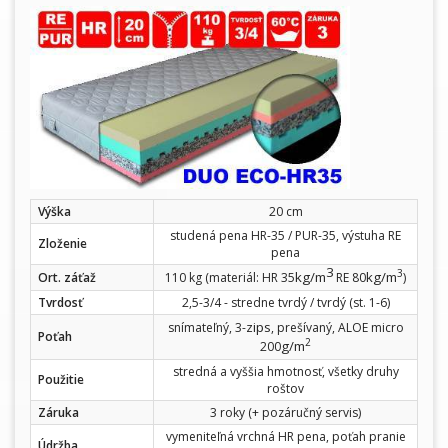
Výška
20 cm
studená pena HR-35 / PUR-35, výstuha RE
Zloženie
pena
3
3
kg/m
kg/m
Ort. záťaž
110 kg (materiál: HR 35
RE 80
)
Tvrdosť
2,5-3/4 - stredne tvrdý / tvrdý (st. 1-6)
zips
snímateľný, 3-
, prešívaný, ALOE micro
Poťah
2
g/m
200
stredná a vyššia hmotnosť, všetky druhy
Použitie
roštov
Záruka
3 roky (+ pozáručný servis)
vymeniteľná vrchná HR pena, poťah pranie
Údržba