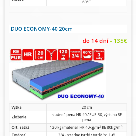
°C
60
DUO ECONOMY-40 20cm
do 14 dní
- 135€
Výška
20 cm
studená pena HR-40 / PUR-30, výstuha RE
Zloženie
pena
3
3
kg/m
kg/m
Ort. záťaž
120 kg (materiál: HR 40
RE 80
)
Tvrdosť
3/4 - stredne tvrdý / tvrdý (st. 1-6)