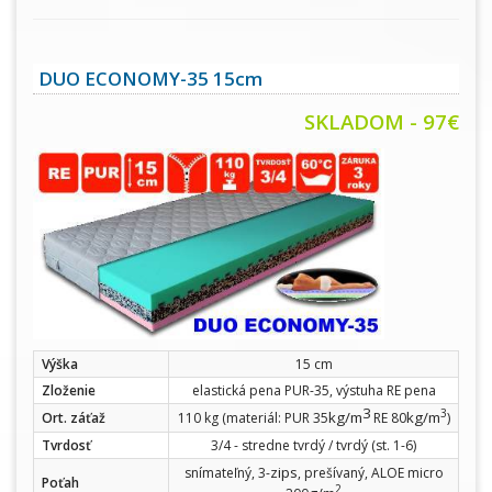
DUO ECONOMY-35 15cm
SKLADOM - 97€
Výška
15 cm
Zloženie
elastická pena PUR-35, výstuha RE pena
3
3
kg/m
kg/m
Ort. záťaž
110 kg (materiál: PUR 35
RE 80
)
Tvrdosť
3/4 - stredne tvrdý / tvrdý (st. 1-6)
zips
snímateľný, 3-
, prešívaný, ALOE micro
Poťah
2