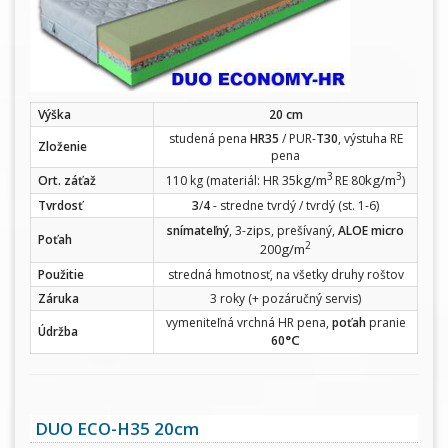
Výška
20 cm
studená pena
HR35
/ PUR-
T30
, výstuha RE
Zloženie
pena
3
3
kg/m
kg/m
Ort. záťaž
110 kg (materiál: HR 35
RE 80
)
Tvrdosť
3
/
4
- stredne tvrdý / tvrdý (st. 1-6)
zips
snímateľný
, 3-
, prešívaný,
ALOE micro
Poťah
2
g/m
200
Použitie
stredná hmotnosť, na všetky druhy roštov
Záruka
3 roky (+ pozáručný servis)
vymeniteľná vrchná HR pena,
poťah
pranie
Údržba
°C
60
DUO ECO-H35 20cm