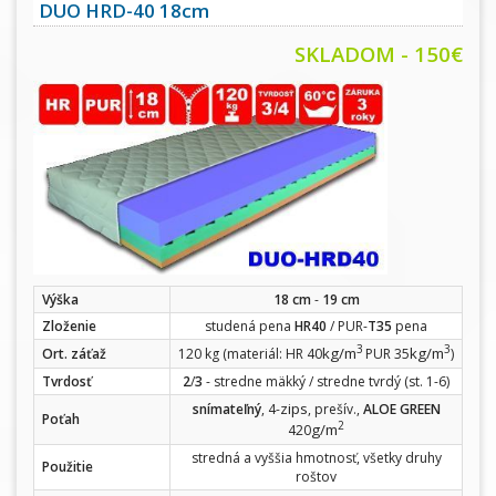
DUO HRD-40 18cm
SKLADOM - 150€
Výška
18 cm
-
19 cm
Zloženie
studená pena
HR40
/ PUR-
T35
pena
3
3
kg/m
kg/m
Ort. záťaž
120 kg (materiál: HR 40
PUR 35
)
Tvrdosť
2
/
3
- stredne mäkký / stredne tvrdý (st. 1-6)
zips
snímateľný
, 4-
, prešív.,
ALOE GREEN
Poťah
2
g/m
420
stredná a vyššia hmotnosť, všetky druhy
Použitie
roštov