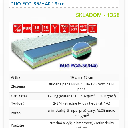
DUO ECO-35/H40 19cm
SKLADOM - 135€
Výška
16 cm
a
19 cm
studená pena
HR40
/ PUR-
T35
, výstuha RE
Zloženie
pena
3
3
kg/m
kg/m
Ort. záťaž
120 kg (materiál: HR 40
RE 80
)
Tvrdosť
2-3
/
4
- stredne tvrdý / tvrdý (st. 1-6)
zips
snímateľný
, 3-
, prešívaný,
ALOE micro
Poťah
2
g/m
200
stredná a vyššia hmotnosť, všetky druhy
Použitie
roštov