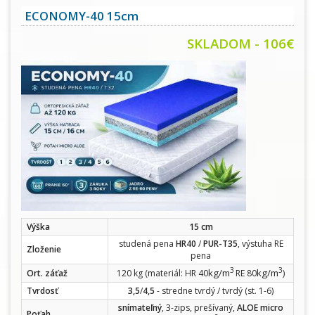
ECONOMY-40 15cm
SKLADOM - 106€
Výška
15 cm
studená pena
HR40
/
PUR-T35
, výstuha RE
Zloženie
pena
3
3
kg/m
kg/m
Ort. záťaž
120 kg (materiál: HR 40
RE 80
)
Tvrdosť
3,5
/
4,5
- stredne tvrdý / tvrdý (st. 1-6)
snímateľný
, 3-zips, prešívaný,
ALOE micro
Poťah