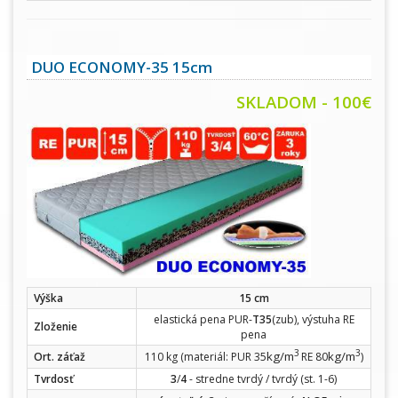
DUO ECONOMY-35 15cm
SKLADOM - 100€
Výška
15 cm
elastická pena PUR-
T35
(zub), výstuha RE
Zloženie
pena
3
3
kg/m
kg/m
Ort. záťaž
110 kg (materiál: PUR 35
RE 80
)
Tvrdosť
3
/
4
- stredne tvrdý / tvrdý (st. 1-6)