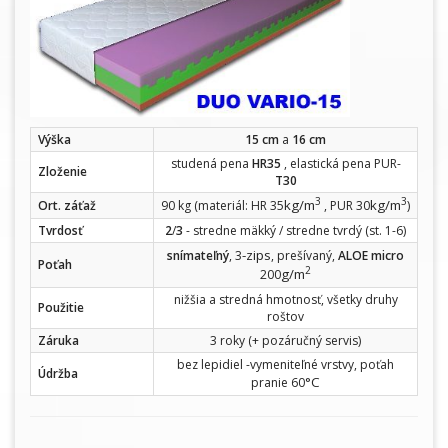
Výška
15 cm
a
16 cm
studená pena
HR35
, elastická pena PUR-
Zloženie
T30
3
3
kg/m
kg/m
Ort. záťaž
90 kg (materiál: HR 35
, PUR 30
)
Tvrdosť
2
/
3
- stredne mäkký / stredne tvrdý (st. 1-6)
-zips
snímateľný
, 3
, prešívaný,
ALOE micro
Poťah
2
g/m
200
nižšia a stredná hmotnosť, všetky druhy
Použitie
roštov
Záruka
3 roky (+ pozáručný servis)
bez lepidiel -vymeniteľné vrstvy, poťah
Údržba
°C
pranie 60