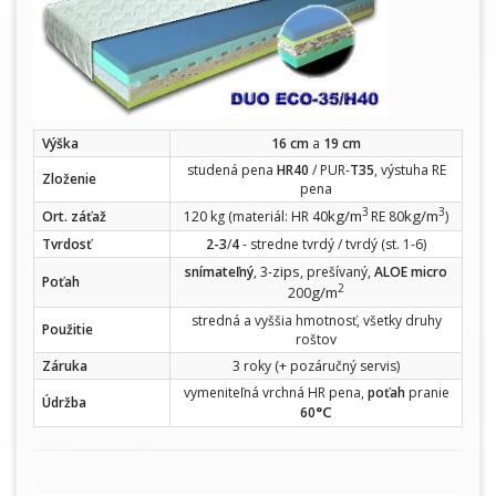
Výška
16 cm
a
19 cm
studená pena
HR40
/ PUR-
T35
, výstuha RE
Zloženie
pena
3
3
kg/m
kg/m
Ort. záťaž
120 kg (materiál: HR 40
RE 80
)
Tvrdosť
2-3
/
4
- stredne tvrdý / tvrdý (st. 1-6)
zips
snímateľný
, 3-
, prešívaný,
ALOE micro
Poťah
2
g/m
200
stredná a vyššia hmotnosť, všetky druhy
Použitie
roštov
Záruka
3 roky (+ pozáručný servis)
vymeniteľná vrchná HR pena,
poťah
pranie
Údržba
°C
60