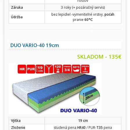
roštov
Záruka
3 roky (+ pozáručný servis)
bez lepidiel -vymeniteľné vrstvy,
poťah
Údržba
°C
pranie
60
DUO VARIO-40 19cm
SKLADOM - 135€
Výška
19 cm
Zloženie
studená pena
HR40
/ PUR-
T35
pena