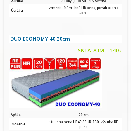
Záruka
3 roky (+ pozáručný servis)
vymeniteľná vrchná HR pena,
poťah
pranie
Údržba
°C
60
DUO ECONOMY-40 20cm
SKLADOM - 140€
Výška
20 cm
studená pena
HR40
/ PUR-
T30
, výstuha RE
Zloženie
pena