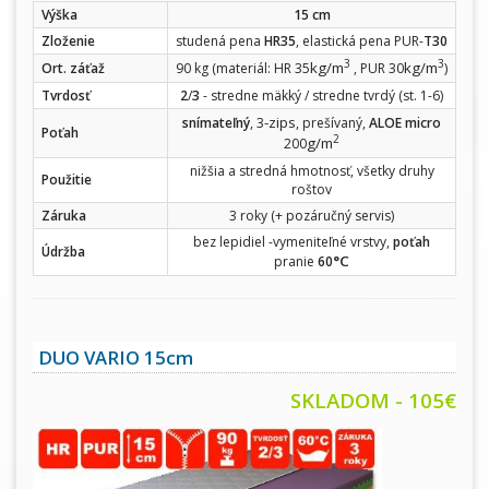
Výška
15 cm
Zloženie
studená pena
HR35
, elastická pena PUR-
T30
3
3
kg/m
kg/m
Ort. záťaž
90 kg (materiál: HR 35
, PUR 30
)
Tvrdosť
2
/
3
- stredne mäkký / stredne tvrdý (st. 1-6)
-zips
snímateľný
, 3
, prešívaný,
ALOE micro
Poťah
2
g/m
200
nižšia a stredná hmotnosť, všetky druhy
Použitie
roštov
Záruka
3 roky (+ pozáručný servis)
bez lepidiel -vymeniteľné vrstvy,
poťah
Údržba
°C
pranie
60
DUO VARIO 15cm
SKLADOM - 105€