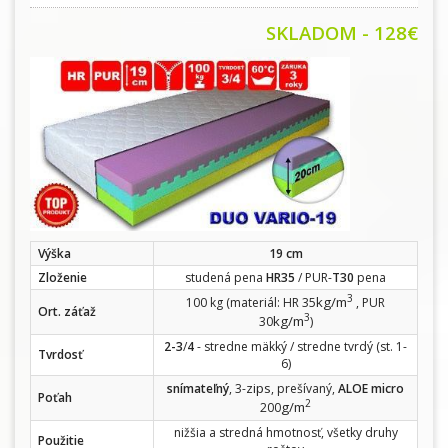
SKLADOM - 128€
Výška
19 cm
Zloženie
studená pena
HR35
/ PUR-
T30
pena
3
kg/m
100 kg (materiál: HR 35
, PUR
Ort. záťaž
3
kg/m
30
)
2-3
/
4
- stredne mäkký / stredne tvrdý (st. 1-
Tvrdosť
6)
zips
snímateľný
, 3-
, prešívaný,
ALOE micro
Poťah
2
g/m
200
nižšia a stredná hmotnosť, všetky druhy
Použitie