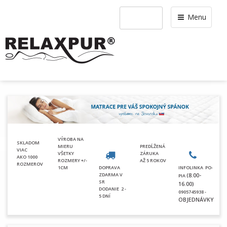
Menu
VÝROBA NA
SKLADOM
MIERU
PREDĹŽENÁ
VIAC
VŠETKY
ZÁRUKA
AKO 1000
ROZMERY +/-
AŽ 5 ROKOV
ROZMEROV
1CM
DOPRAVA
INFOLINKA PO-
ZDARMA V
(8.00-
PIA
SR
16.00)
DODANIE
2 -
0905745938 -
5 DNÍ
OBJEDNÁVKY