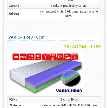
Záruka
3 roky (+ pozáručný servis)
vymeniteľná vrchná HR pena,
poťah
pranie
Údržba
°C
60
VARIO-HR40 16cm
SKLADOM - 118€
Výška
16 cm
a
19 cm
Zloženie
studená pena
HR40
/
HR35
, PUR-
T30
pena