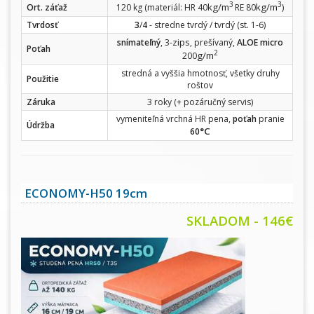
3
3
kg/m
kg/m
Ort. záťaž
120 kg (materiál: HR 40
RE 80
)
Tvrdosť
3
/
4
- stredne tvrdý / tvrdý (st. 1-6)
zips
snímateľný
, 3-
, prešívaný,
ALOE micro
Poťah
2
g/m
200
stredná a vyššia hmotnosť, všetky druhy
Použitie
roštov
Záruka
3 roky (+ pozáručný servis)
vymeniteľná vrchná HR pena,
poťah
pranie
Údržba
°C
60
ECONOMY-H50 19cm
SKLADOM - 146€