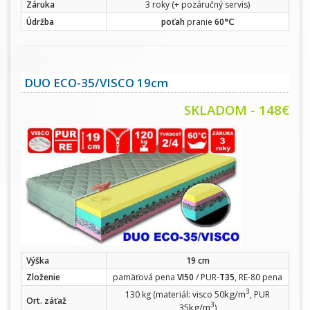
Záruka
3 roky (+ pozáručný servis)
°C
Údržba
poťah
pranie
60
DUO ECO-35/VISCO 19cm
SKLADOM - 148€
Výška
19 cm
Zloženie
pamäťová pena
VI50
/ PUR-
T35
, RE-80 pena
3
kg/m
130 kg (materiál: visco 50
, PUR
Ort. záťaž
3
kg/m
35
)