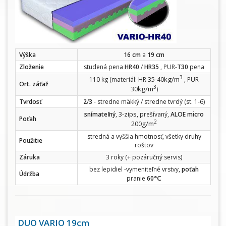
Výška
16 cm
a
19 cm
Zloženie
studená pena
HR40
/
HR35
, PUR-
T30
pena
3
kg/m
110 kg (materiál: HR 35-40
, PUR
Ort. záťaž
3
kg/m
30
)
Tvrdosť
2
/
3
- stredne mäkký / stredne tvrdý (st. 1-6)
zips
snímateľný
, 3-
, prešívaný,
ALOE micro
Poťah
2
g/m
200
stredná a vyššia hmotnosť, všetky druhy
Použitie
roštov
Záruka
3 roky (+ pozáručný servis)
bez lepidiel -vymeniteľné vrstvy,
poťah
Údržba
°C
pranie
60
DUO VARIO 19cm