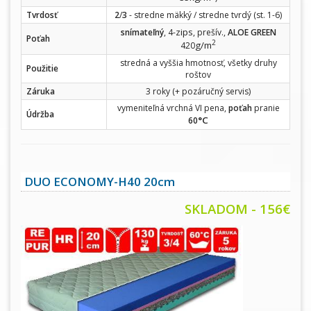
Tvrdosť
2
/
3
- stredne mäkký / stredne tvrdý (st. 1-6)
zips
snímateľný
, 4-
, prešív.,
ALOE GREEN
Poťah
2
g/m
420
stredná a vyššia hmotnosť, všetky druhy
Použitie
roštov
Záruka
3 roky (+ pozáručný servis)
vymeniteľná vrchná VI pena,
poťah
pranie
Údržba
°C
60
DUO ECONOMY-H40 20cm
SKLADOM - 156€