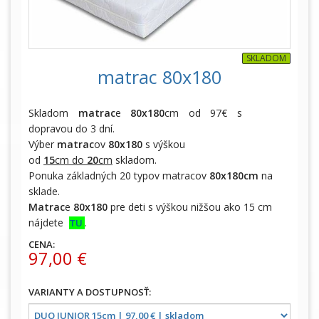
SKLADOM
matrac 80x180
Skladom
matrac
e
80x180
cm od 97€ s
dopravou do 3 dní.
Výber
matrac
ov
80x180
s výškou
od
15
cm
do
20
cm
skladom.
Ponuka základných 20 typov matracov
80x180cm
na
sklade.
Matrac
e
80x180
pre deti s výškou nižšou ako 15 cm
nájdete
.
TU
CENA:
97,00 €