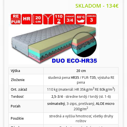
SKLADOM - 134
€
Výška
20 cm
studená pena
HR35
/ PUR-
T35
, výstuha RE
Zloženie
pena
3
3
kg/m
kg/m
Ort. záťaž
110 kg (materiál: HR 35
RE 80
)
Tvrdosť
2,5-3
/
4
- stredne tvrdý / tvrdý (st. 1-6)
zips
snímateľný
, 3-
, prešívaný,
ALOE micro
Poťah
2
g/m
200
stredná a vyššia hmotnosť, všetky druhy
Použitie
roštov