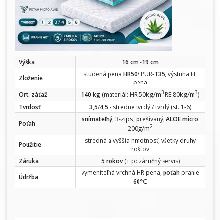
Výška
16 cm
-
19 cm
studená pena
HR50
/ PUR-
T35
, výstuha RE
Zloženie
pena
3
3
kg/m
kg/m
Ort. záťaž
140 kg
(materiál: HR 50
RE 80
)
Tvrdosť
3,5
/
4,5
- stredne tvrdý / tvrdý (st. 1-6)
zips
snímateľný
, 3-
, prešívaný,
ALOE micro
Poťah
2
g/m
200
stredná a vyššia hmotnosť, všetky druhy
Použitie
roštov
Záruka
5 rokov
(+ pozáručný servis)
vymeniteľná vrchná HR pena,
poťah
pranie
Údržba
°C
60