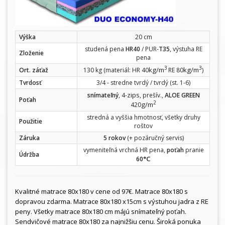
Výška
20 cm
studená pena
HR40
/ PUR-
T35
, výstuha RE
Zloženie
pena
3
3
kg/m
kg/m
Ort. záťaž
130 kg (materiál: HR 40
RE 80
)
Tvrdosť
3/4 - stredne tvrdý / tvrdý (st. 1-6)
zips
snímateľný
, 4-
, prešív.,
ALOE GREEN
Poťah
2
g/m
420
stredná a vyššia hmotnosť, všetky druhy
Použitie
roštov
Záruka
5 rokov
(+ pozáručný servis)
vymeniteľná vrchná HR pena,
poťah
pranie
Údržba
°C
60
Kvalitné matrace 80x180 v cene od 97€. Matrace 80x180 s
dopravou zdarma. Matrace 80x180 x15cm s výstuhou jadra z RE
peny. Všetky matrace 80x180 cm májú snímateľný poťah.
Sendvičové matrace 80x180 za najnižšiu cenu. Široká ponuka