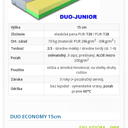
Výška
15 cm
Zloženie
elastická pena PUR-
T30
/ PUR-
T28
3
3
kg/m
kg/m
Ort. záťaž
70 kg (materiál: PUR 28
- 30
)
Tvrdosť
2
/
3
- stredne mäkký / stredne tvrdý (st. 1-6)
snímateľný
, 3-zips, prešívaný,
ALOE micro
Poťah
2
g/m
200
nižšia a stredná hmotnosť, na všetky druhy
Použitie
roštov
Záruka
3 roky (+ pozáručný servis),
bez lepidiel - vymeniteľné vrstvy,
poťah
Údržba
°C
pranie
60
DUO ECONOMY 15cm
SKLADOM - 98€