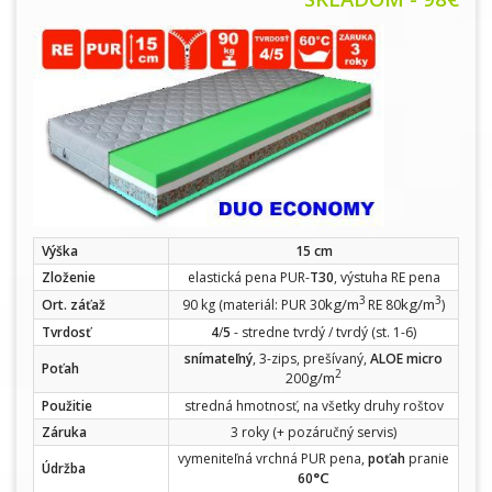
Výška
15 cm
Zloženie
elastická pena PUR-
T30
, výstuha RE pena
3
3
kg/m
kg/m
Ort. záťaž
90 kg (materiál: PUR 30
RE 80
)
Tvrdosť
4
/
5
- stredne tvrdý / tvrdý (st. 1-6)
snímateľný
, 3-zips, prešívaný,
ALOE micro
Poťah
2
g/m
200
Použitie
stredná hmotnosť, na všetky druhy roštov
Záruka
3 roky (+ pozáručný servis)
vymeniteľná vrchná PUR pena,
poťah
pranie
Údržba
°C
60