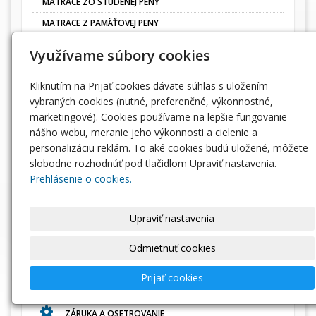
MATRACE ZO STUDENEJ PENY
MATRACE Z PAMÄŤOVEJ PENY
MATRACE Z PUR PENY
Využívame súbory cookies
MATRACE Z TVRDEJ PENY
Kliknutím na Prijať cookies dávate súhlas s uložením
MATRACE PRE DETI
vybraných cookies (nutné, preferenčné, výkonnostné,
LACNÉ MATRACE
marketingové). Cookies používame na lepšie fungovanie
VRCHNÉ MATRACE
nášho webu, meranie jeho výkonnosti a cielenie a
personalizáciu reklám. To aké cookies budú uložené, môžete
PAPLÓNY
slobodne rozhodnúť pod tlačidlom Upraviť nastavenia.
VANKÚŠE
Prehlásenie o cookies.
POŤAHY, CHRÁNIČE A NÁHRADNÉ PENY PUR - MOLITAN
Upraviť nastavenia
INFORMÁCIE
Odmietnuť cookies
OBCHODNÉ PODMIENKY
Prijať cookies
DODACIE PODMIENKY
ZÁRUKA A OSETROVANIE