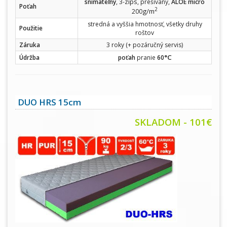
zips
snímateľný
, 3-
, prešívaný,
ALOE micro
Poťah
2
g/m
200
stredná a vyššia hmotnosť, všetky druhy
Použitie
roštov
Záruka
3 roky (+ pozáručný servis)
°C
Údržba
poťah
pranie
60
DUO HRS 15cm
SKLADOM - 101€