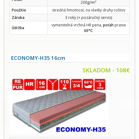
2
g/m
200
Použitie
stredná hmotnosť, na všetky druhy roštov
Záruka
3 roky (+ pozáručný servis)
vymeniteľná vrchná HR pena,
poťah
pranie
Údržba
°C
60
ECONOMY-H35 16cm
SKLADOM - 108€