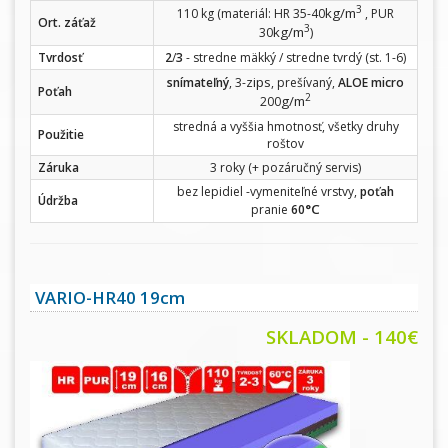
3
kg/m
110 kg (materiál: HR 35-40
, PUR
Ort. záťaž
3
kg/m
30
)
Tvrdosť
2
/
3
- stredne mäkký / stredne tvrdý (st. 1-6)
zips
snímateľný
, 3-
, prešívaný,
ALOE micro
Poťah
2
g/m
200
stredná a vyššia hmotnosť, všetky druhy
Použitie
roštov
Záruka
3 roky (+ pozáručný servis)
bez lepidiel -vymeniteľné vrstvy,
poťah
Údržba
°C
pranie
60
VARIO-HR40 19cm
SKLADOM - 140€