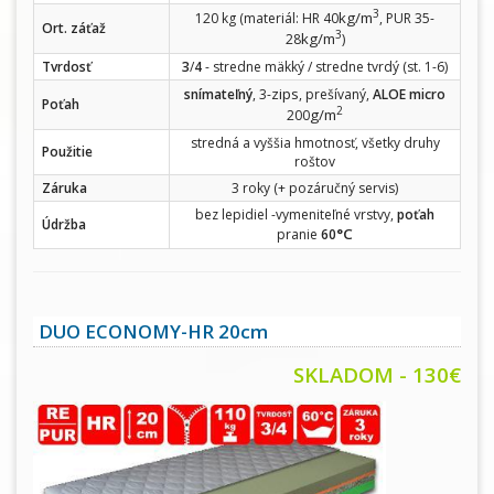
3
kg/m
120 kg (materiál: HR 40
, PUR 35-
Ort. záťaž
3
kg/m
28
)
Tvrdosť
3
/
4
- stredne mäkký / stredne tvrdý (st. 1-6)
zips
snímateľný
, 3-
, prešívaný,
ALOE micro
Poťah
2
g/m
200
stredná a vyššia hmotnosť, všetky druhy
Použitie
roštov
Záruka
3 roky (+ pozáručný servis)
bez lepidiel -vymeniteľné vrstvy,
poťah
Údržba
°C
pranie
60
DUO ECONOMY-HR 20cm
SKLADOM - 130€