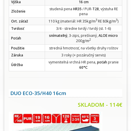
Výška
16 cm
studená pena
HR35
/ PUR-
T28
, výstuha RE
Zloženie
pena
3
3
kg/m
kg/m
Ort. záťaž
110 kg (materiál: HR 35
RE 80
)
Tvrdosť
3/4 - stredne tvrdý / tvrdý (st. 1-6)
snímateľný
, 3-zips, prešívaný,
ALOE micro
Poťah
2
g/m
200
Použitie
stredná hmotnosť, na všetky druhy roštov
Záruka
3 roky (+ pozáručný servis)
vymeniteľná vrchná HR pena,
poťah
pranie
Údržba
°C
60
DUO ECO-35/H40 16cm
SKLADOM - 114€