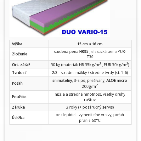
Výška
15 cm
a
16 cm
studená pena
HR35
, elastická pena PUR-
Zloženie
T30
3
3
kg/m
kg/m
Ort. záťaž
90 kg (materiál: HR 35
, PUR 30
)
Tvrdosť
2
/
3
- stredne mäkký / stredne tvrdý (st. 1-6)
-zips
snímateľný
, 3
, prešívaný,
ALOE micro
Poťah
2
g/m
200
nižšia a stredná hmotnosť, všetky druhy
Použitie
roštov
Záruka
3 roky (+ pozáručný servis)
bez lepidiel -vymeniteľné vrstvy, poťah
Údržba
°C
pranie 60