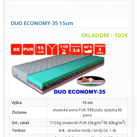
DUO ECONOMY-35 15cm
SKLADOM - 102€
Výška
15 cm
elastická pena PUR-
T35
(zub), výstuha RE
Zloženie
pena
3
3
kg/m
kg/m
Ort. záťaž
110 kg (materiál: PUR 35
RE 80
)
Tvrdosť
3
/
4
- stredne tvrdý / tvrdý (st. 1-6)