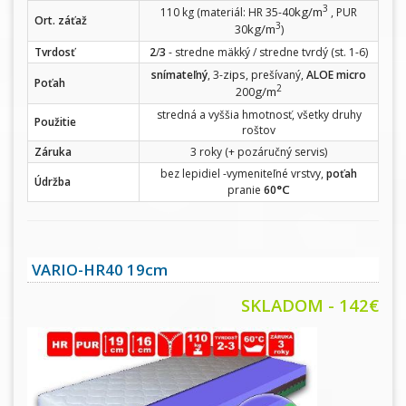
3
kg/m
110 kg (materiál: HR 35-40
, PUR
Ort. záťaž
3
kg/m
30
)
Tvrdosť
2
/
3
- stredne mäkký / stredne tvrdý (st. 1-6)
zips
snímateľný
, 3-
, prešívaný,
ALOE micro
Poťah
2
g/m
200
stredná a vyššia hmotnosť, všetky druhy
Použitie
roštov
Záruka
3 roky (+ pozáručný servis)
bez lepidiel -vymeniteľné vrstvy,
poťah
Údržba
°C
pranie
60
VARIO-HR40 19cm
SKLADOM - 142€