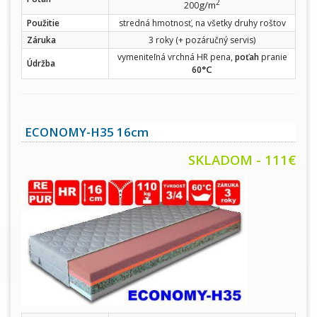
2
g/m
200
Použitie
stredná hmotnosť, na všetky druhy roštov
Záruka
3 roky (+ pozáručný servis)
vymeniteľná vrchná HR pena,
poťah
pranie
Údržba
°C
60
ECONOMY-H35 16cm
SKLADOM - 111€