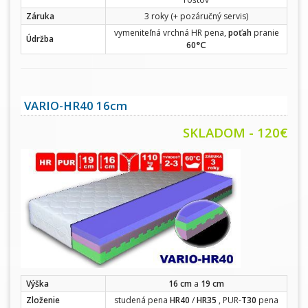
Záruka
3 roky (+ pozáručný servis)
vymeniteľná vrchná HR pena,
poťah
pranie
Údržba
°C
60
VARIO-HR40 16cm
SKLADOM - 120€
Výška
16 cm
a
19 cm
Zloženie
studená pena
HR40
/
HR35
, PUR-
T30
pena