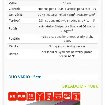
Výška
15 cm
Zloženie
studená pena
HR35
, elastická pena PUR-
T30
3
3
kg/m
kg/m
Ort. záťaž
90 kg (materiál: HR 35
, PUR 30
)
Tvrdosť
2
/
3
- stredne mäkký / stredne tvrdý (st. 1-6)
-zips
snímateľný
, 3
, prešívaný,
ALOE micro
Poťah
2
g/m
200
nižšia a stredná hmotnosť, všetky druhy
Použitie
roštov
Záruka
3 roky (+ pozáručný servis)
bez lepidiel -vymeniteľné vrstvy,
poťah
Údržba
°C
pranie
60
DUO VARIO 15cm
SKLADOM - 108€