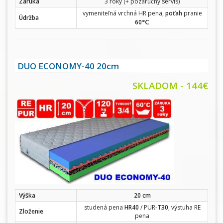
Záruka
3 roky (+ pozáručný servis)
vymeniteľná vrchná HR pena,
poťah
pranie
Údržba
°C
60
DUO ECONOMY-40 20cm
SKLADOM - 144€
Výška
20 cm
studená pena
HR40
/ PUR-
T30
, výstuha RE
Zloženie
pena