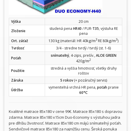
Výška
20 cm
studená pena
HR40
/ PUR-
T35
, výstuha RE
Zloženie
pena
3
3
kg/m
kg/m
Ort. záťaž
130 kg (materiál: HR 40
RE 80
)
Tvrdosť
3/4 - stredne tvrdý / tvrdý (st. 1-6)
zips
snímateľný
, 4-
, prešív.,
ALOE GREEN
Poťah
2
g/m
420
stredná a vyššia hmotnosť, všetky druhy
Použitie
roštov
Záruka
5 rokov
(+ pozáručný servis)
vymeniteľná vrchná HR pena,
poťah
pranie
Údržba
°C
60
Kvalitné matrace 85x180 v cene 99€. Matrace 85x180 s dopravou
zdarma. Matrace 85x180 x15cm Duo-Economy s výstuhou jadra
pre dlhšiu životnosť. Matrace 85x180 cm májú snímateľný poťah.
Sendvičové matrace 85x180 za najnižšiu cenu. Široká ponuka