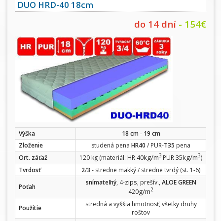
DUO HRD-40 18cm
do 14 dní
- 154€
Výška
18 cm
-
19 cm
Zloženie
studená pena
HR40
/ PUR-
T35
pena
3
3
kg/m
kg/m
Ort. záťaž
120 kg (materiál: HR 40
PUR 35
)
Tvrdosť
2
/
3
- stredne mäkký / stredne tvrdý (st. 1-6)
zips
snímateľný
, 4-
, prešív.,
ALOE GREEN
Poťah
2
g/m
420
stredná a vyššia hmotnosť, všetky druhy
Použitie
roštov