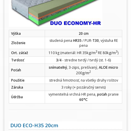
Výška
20 cm
studená pena
HR35
/ PUR-
T30
, výstuha RE
Zloženie
pena
3
3
kg/m
kg/m
Ort. záťaž
110 kg (materiál: HR 35
RE 80
)
Tvrdosť
3
/
4
- stredne tvrdý / tvrdý (st. 1-6)
zips
snímateľný
, 3-
, prešívaný,
ALOE micro
Poťah
2
g/m
200
Použitie
stredná hmotnosť, na všetky druhy roštov
Záruka
3 roky (+ pozáručný servis)
vymeniteľná vrchná HR pena,
poťah
pranie
Údržba
°C
60
DUO ECO-H35 20cm