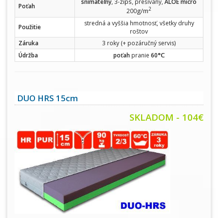
zips
snímateľný
, 3-
, prešívaný,
ALOE micro
Poťah
2
g/m
200
stredná a vyššia hmotnosť, všetky druhy
Použitie
roštov
Záruka
3 roky (+ pozáručný servis)
°C
Údržba
poťah
pranie
60
DUO HRS 15cm
SKLADOM - 104€