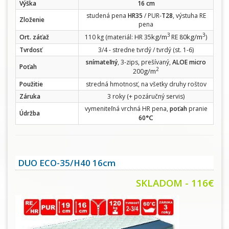
Výška
16 cm
studená pena
HR35
/ PUR-
T28
, výstuha RE
Zloženie
pena
3
3
kg/m
kg/m
Ort. záťaž
110 kg (materiál: HR 35
RE 80
)
Tvrdosť
3/4 - stredne tvrdý / tvrdý (st. 1-6)
snímateľný
, 3-zips, prešívaný,
ALOE micro
Poťah
2
g/m
200
Použitie
stredná hmotnosť, na všetky druhy roštov
Záruka
3 roky (+ pozáručný servis)
vymeniteľná vrchná HR pena,
poťah
pranie
Údržba
°C
60
DUO ECO-35/H40 16cm
SKLADOM - 116€