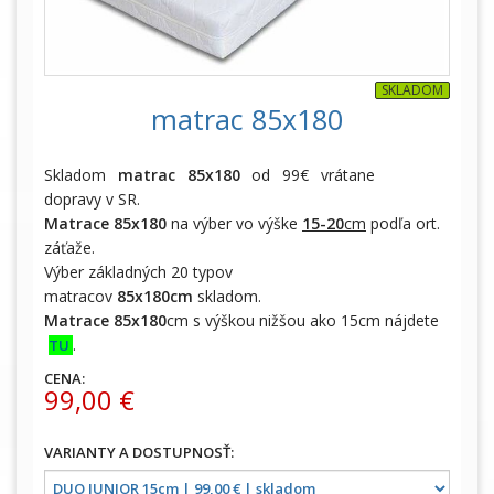
SKLADOM
matrac 85x180
Skladom
matrac 85x180
od 99€ vrátane
dopravy v SR.
Matrace 85x180
na výber vo výške
15-20
cm
podľa ort.
záťaže.
Výber základných 20 typov
matracov
85x180cm
skladom.
Matrace 85x180
cm s výškou nižšou ako 15cm nájdete
.
TU
CENA:
99,00 €