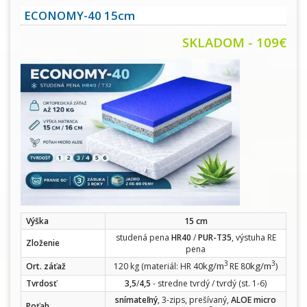
ECONOMY-40 15cm
SKLADOM - 109€
Výška
15 cm
studená pena
HR40
/
PUR-T35
, výstuha RE
Zloženie
pena
3
3
kg/m
kg/m
Ort. záťaž
120 kg (materiál: HR 40
RE 80
)
Tvrdosť
3,5
/
4,5
- stredne tvrdý / tvrdý (st. 1-6)
snímateľný
, 3-zips, prešívaný,
ALOE micro
Poťah