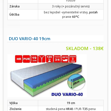
roštov
Záruka
3 roky (+ pozáručný servis)
bez lepidiel -vymeniteľné vrstvy,
poťah
Údržba
°C
pranie
60
DUO VARIO-40 19cm
SKLADOM - 138€
Výška
19 cm
Zloženie
studená pena
HR40
/ PUR-
T35
pena