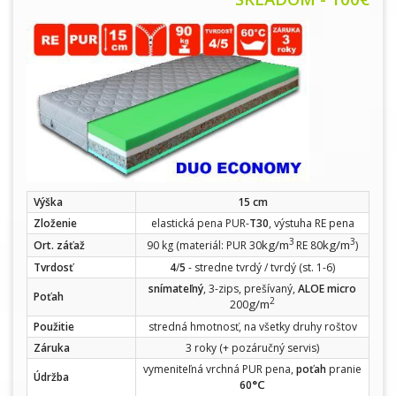
Výška
15 cm
Zloženie
elastická pena PUR-
T30
, výstuha RE pena
3
3
kg/m
kg/m
Ort. záťaž
90 kg (materiál: PUR 30
RE 80
)
Tvrdosť
4
/
5
- stredne tvrdý / tvrdý (st. 1-6)
snímateľný
, 3-zips, prešívaný,
ALOE micro
Poťah
2
g/m
200
Použitie
stredná hmotnosť, na všetky druhy roštov
Záruka
3 roky (+ pozáručný servis)
vymeniteľná vrchná PUR pena,
poťah
pranie
Údržba
°C
60