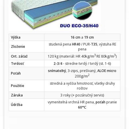
Výška
16 cm
a
19 cm
studená pena
HR40
/ PUR-
T35
, výstuha RE
Zloženie
pena
3
3
kg/m
kg/m
Ort. záťaž
120 kg (materiál: HR 40
RE 80
)
Tvrdosť
2-3
/
4
- stredne tvrdý / tvrdý (st. 1-6)
zips
snímateľný
, 3-
, prešívaný,
ALOE micro
Poťah
2
g/m
200
stredná a vyššia hmotnosť, všetky druhy
Použitie
roštov
Záruka
3 roky (+ pozáručný servis)
vymeniteľná vrchná HR pena,
poťah
pranie
Údržba
°C
60