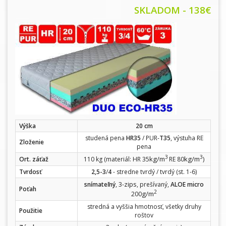
SKLADOM - 138
€
Výška
20 cm
studená pena
HR35
/ PUR-
T35
, výstuha RE
Zloženie
pena
3
3
kg/m
kg/m
Ort. záťaž
110 kg (materiál: HR 35
RE 80
)
Tvrdosť
2,5-3
/
4
- stredne tvrdý / tvrdý (st. 1-6)
zips
snímateľný
, 3-
, prešívaný,
ALOE micro
Poťah
2
g/m
200
stredná a vyššia hmotnosť, všetky druhy
Použitie
roštov