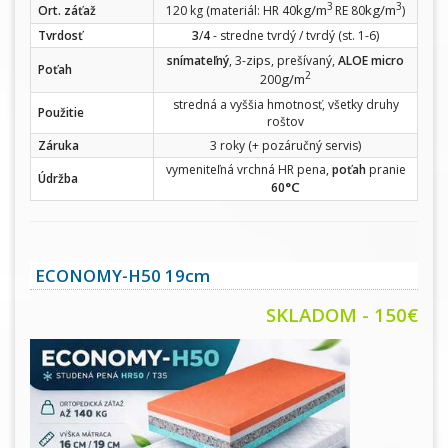
3
3
kg/m
kg/m
Ort. záťaž
120 kg (materiál: HR 40
RE 80
)
Tvrdosť
3
/
4
- stredne tvrdý / tvrdý (st. 1-6)
zips
snímateľný
, 3-
, prešívaný,
ALOE micro
Poťah
2
g/m
200
stredná a vyššia hmotnosť, všetky druhy
Použitie
roštov
Záruka
3 roky (+ pozáručný servis)
vymeniteľná vrchná HR pena,
poťah
pranie
Údržba
°C
60
ECONOMY-H50 19cm
SKLADOM - 150€