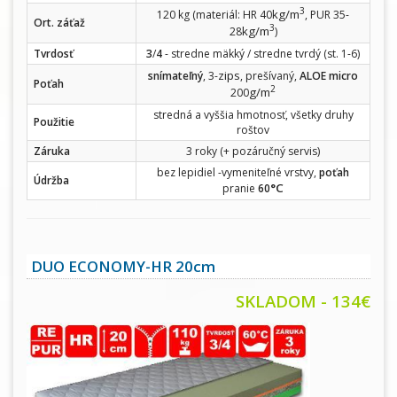
3
kg/m
120 kg (materiál: HR 40
, PUR 35-
Ort. záťaž
3
kg/m
28
)
Tvrdosť
3
/
4
- stredne mäkký / stredne tvrdý (st. 1-6)
zips
snímateľný
, 3-
, prešívaný,
ALOE micro
Poťah
2
g/m
200
stredná a vyššia hmotnosť, všetky druhy
Použitie
roštov
Záruka
3 roky (+ pozáručný servis)
bez lepidiel -vymeniteľné vrstvy,
poťah
Údržba
°C
pranie
60
DUO ECONOMY-HR 20cm
SKLADOM - 134€