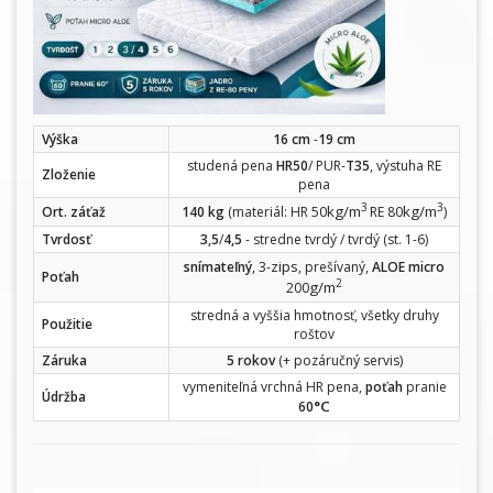
Výška
16 cm
-
19 cm
studená pena
HR50
/ PUR-
T35
, výstuha RE
Zloženie
pena
3
3
kg/m
kg/m
Ort. záťaž
140 kg
(materiál: HR 50
RE 80
)
Tvrdosť
3,5
/
4,5
- stredne tvrdý / tvrdý (st. 1-6)
zips
snímateľný
, 3-
, prešívaný,
ALOE micro
Poťah
2
g/m
200
stredná a vyššia hmotnosť, všetky druhy
Použitie
roštov
Záruka
5 rokov
(+ pozáručný servis)
vymeniteľná vrchná HR pena,
poťah
pranie
Údržba
°C
60