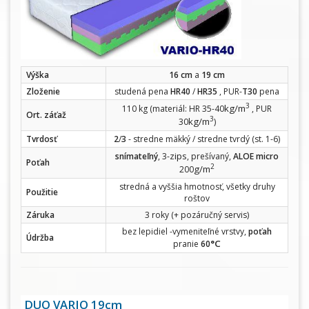
Výška
16 cm
a
19 cm
Zloženie
studená pena
HR40
/
HR35
, PUR-
T30
pena
3
kg/m
110 kg (materiál: HR 35-40
, PUR
Ort. záťaž
3
kg/m
30
)
Tvrdosť
2
/
3
- stredne mäkký / stredne tvrdý (st. 1-6)
zips
snímateľný
, 3-
, prešívaný,
ALOE micro
Poťah
2
g/m
200
stredná a vyššia hmotnosť, všetky druhy
Použitie
roštov
Záruka
3 roky (+ pozáručný servis)
bez lepidiel -vymeniteľné vrstvy,
poťah
Údržba
°C
pranie
60
DUO VARIO 19cm