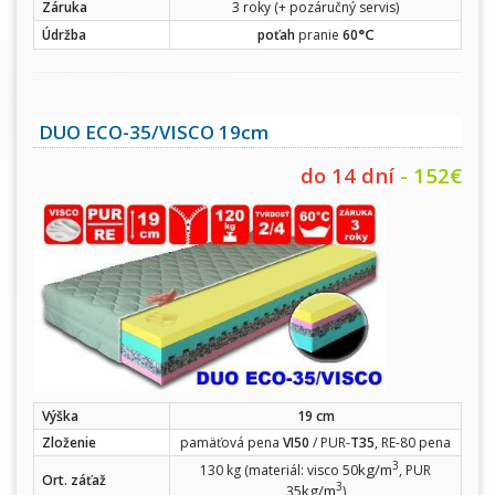
Záruka
3 roky (+ pozáručný servis)
°C
Údržba
poťah
pranie
60
DUO ECO-35/VISCO 19cm
do 14 dní
- 152€
Výška
19 cm
Zloženie
pamäťová pena
VI50
/ PUR-
T35
, RE-80 pena
3
kg/m
130 kg (materiál: visco 50
, PUR
Ort. záťaž
3
kg/m
35
)