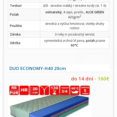
Tvrdosť
2
/
3
- stredne mäkký / stredne tvrdý (st. 1-6)
zips
snímateľný
, 4-
, prešív.,
ALOE GREEN
Poťah
2
g/m
420
stredná a vyššia hmotnosť, všetky druhy
Použitie
roštov
Záruka
3 roky (+ pozáručný servis)
vymeniteľná vrchná VI pena,
poťah
pranie
Údržba
°C
60
DUO ECONOMY-H40 20cm
do 14 dní
- 160€