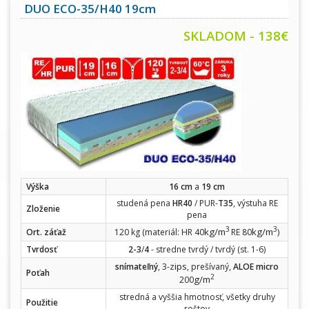
DUO ECO-35/H40 19cm
SKLADOM - 138€
Výška
16 cm
a
19 cm
studená pena
HR40
/ PUR-
T35
, výstuha RE
Zloženie
pena
3
3
kg/m
kg/m
Ort. záťaž
120 kg (materiál: HR 40
RE 80
)
Tvrdosť
2-3
/
4
- stredne tvrdý / tvrdý (st. 1-6)
zips
snímateľný
, 3-
, prešívaný,
ALOE micro
Poťah
2
g/m
200
stredná a vyššia hmotnosť, všetky druhy
Použitie
roštov