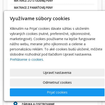
MATRACE ZO STUDENEJ PENY
MATRACE Z PAMÄŤOVEJ PENY
MATRACE Z PUR PENY
Využívame súbory cookies
MATRACE Z TVRDEJ PENY
Kliknutím na Prijať cookies dávate súhlas s uložením
MATRACE PRE DETI
vybraných cookies (nutné, preferenčné, výkonnostné,
LACNÉ MATRACE
marketingové). Cookies používame na lepšie fungovanie
VRCHNÉ MATRACE
nášho webu, meranie jeho výkonnosti a cielenie a
personalizáciu reklám. To aké cookies budú uložené, môžete
PAPLÓNY
slobodne rozhodnúť pod tlačidlom Upraviť nastavenia.
VANKÚŠE
Prehlásenie o cookies.
POŤAHY, CHRÁNIČE A NÁHRADNÉ PENY PUR - MOLITAN
Upraviť nastavenia
INFORMÁCIE
Odmietnuť cookies
OBCHODNÉ PODMIENKY
Prijať cookies
DODACIE PODMIENKY
ZÁRUKA A OSETROVANIE