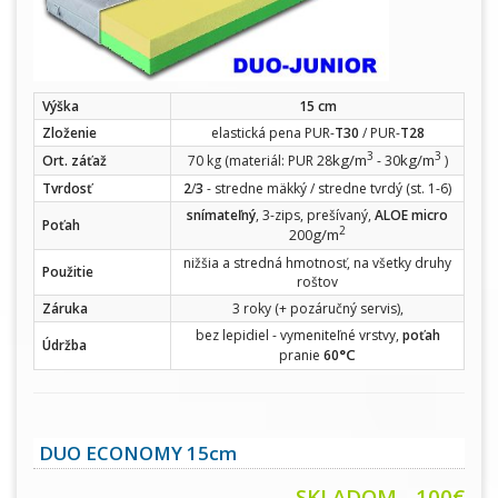
Výška
15 cm
Zloženie
elastická pena PUR-
T30
/ PUR-
T28
3
3
kg/m
kg/m
Ort. záťaž
70 kg (materiál: PUR 28
- 30
)
Tvrdosť
2
/
3
- stredne mäkký / stredne tvrdý (st. 1-6)
snímateľný
, 3-zips, prešívaný,
ALOE micro
Poťah
2
g/m
200
nižšia a stredná hmotnosť, na všetky druhy
Použitie
roštov
Záruka
3 roky (+ pozáručný servis),
bez lepidiel - vymeniteľné vrstvy,
poťah
Údržba
°C
pranie
60
DUO ECONOMY 15cm
SKLADOM - 100€