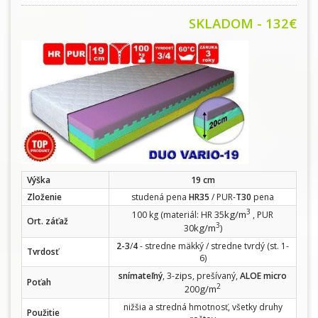
SKLADOM - 132€
Výška
19 cm
Zloženie
studená pena
HR35
/ PUR-
T30
pena
3
kg/m
100 kg (materiál: HR 35
, PUR
Ort. záťaž
3
kg/m
30
)
2-3
/
4
- stredne mäkký / stredne tvrdý (st. 1-
Tvrdosť
6)
zips
snímateľný
, 3-
, prešívaný,
ALOE micro
Poťah
2
g/m
200
nižšia a stredná hmotnosť, všetky druhy
Použitie