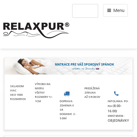
Menu
VÝROBA NA
SKLADOM
MIERU
PREDĹŽENÁ
VIAC
VŠETKY
ZÁRUKA
AKO 1000
ROZMERY +/-
AŽ 5 ROKOV
ROZMEROV
1CM
DOPRAVA
INFOLINKA PO-
ZDARMA V
(8.00-
PIA
SR
16.00)
DODANIE
2 -
0905745938 -
5 DNÍ
OBJEDNÁVKY