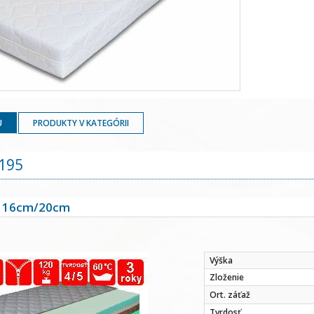
U
PRODUKTY V KATEGÓRII
195
 16cm/20cm
Výška
Zloženie
Ort. záťaž
Tvrdosť