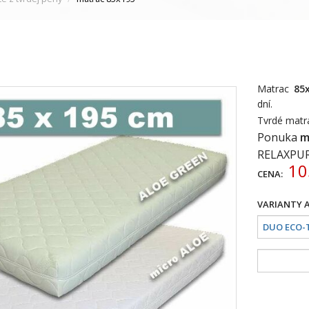
Matrac
85
dní.
Tvrdé mat
Ponuka
m
RELAXPU
10
CENA: