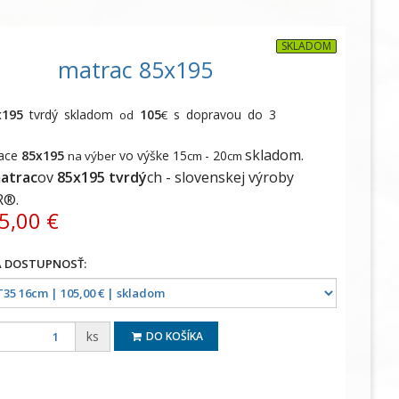
SKLADOM
matrac 85x195
x195
tvrdý skladom
105
s dopravou do 3
od
€
skladom.
race
85x195
vo výške 15
- 20
na výber
cm
cm
atrac
ov
85x195
tvrdý
ch -
slovenskej výroby
R®.
5,00 €
ks
DO KOŠÍKA