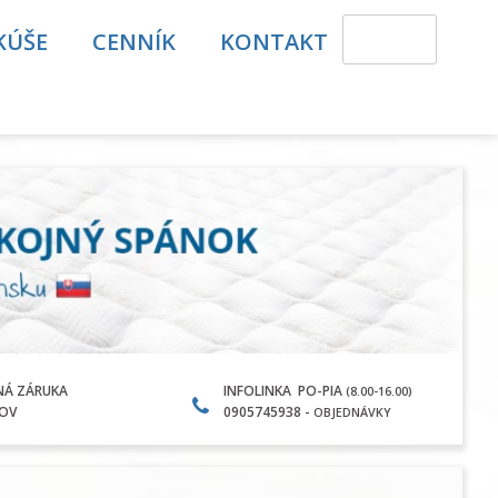
KÚŠE
CENNÍK
KONTAKT
NÁ ZÁRUKA
INFOLINKA PO-PIA
(8.00-16.00)
KOV
0905745938 -
OBJEDNÁVKY