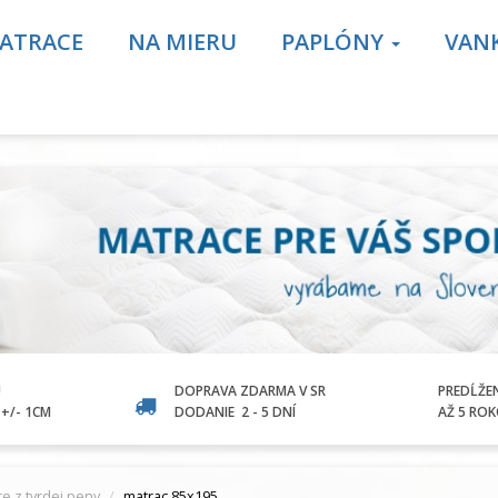
ATRACE
NA MIERU
PAPLÓNY
VAN
U
DOPRAVA ZDARMA V SR
PREDĹŽE
+/- 1CM
DODANIE
2 - 5 DNÍ
AŽ 5 RO
e z tvrdej peny
matrac 85x195