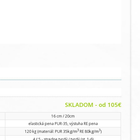
SKLADOM - od 105€
16 cm / 20cm
elastická pena PUR-35, výstuha RE pena
3
3
kg/m
kg/m
120 kg (materiál: PUR 35
RE 80
)
4
/
5 - stredne tvrdý / tvrdý (st. 1-6)