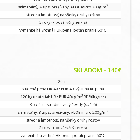
2
g/m
snímateľný, 3-zips, prešívaný, ALOE micro 200
stredná hmotnosť, na všetky druhy roštov
3 roky (+ pozáručný servis)
°C
vymeniteľná vrchná PUR pena, poťah pranie 60
SKLADOM - 140€
20cm
studená pena HR-40 / PUR-40, výstuha RE pena
3
3
kg/m
kg/m
120 kg (materiál: HR / PUR 40
RE 80
)
3,5
/
4,5 - stredne tvrdý / tvrdý (st. 1-6)
2
zips
g/m
snímateľný, 3-
, prešívaný, ALOE micro 200
stredná hmotnosť, na všetky druhy roštov
3 roky (+ pozáručný servis)
°C
vymeniteľná vrchná HR pena, poťah pranie 60