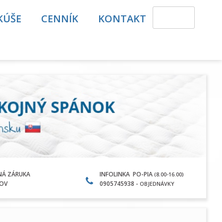
KÚŠE
CENNÍK
KONTAKT
NÁ ZÁRUKA
INFOLINKA PO-PIA
(8.00-16.00)
KOV
0905745938 -
OBJEDNÁVKY