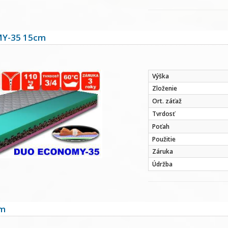
Y-35 15cm
Výška
Zloženie
Ort. záťaž
Tvrdosť
Poťah
Použitie
Záruka
Údržba
cm