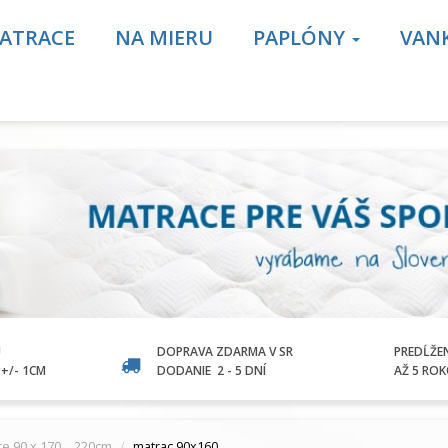
ATRACE
NA MIERU
PAPLÓNY
VAN
U
DOPRAVA ZDARMA V SR
PREDĹŽE
+/- 1CM
DODANIE
2 - 5 DNÍ
AŽ 5 RO
ce 90 x 170→220cm
matrac 90x160