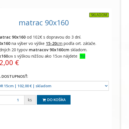
SKLADOM
matrac 90x160
atrac 90x160
od 102€ s dopravou do 3 dní.
0x160
na výber vo výške
15-20
cm
podľa ort. záťaže.
adných 20 typov
matracov 90x160cm
skladom.
x160
s výškou nižšou ako 15
nájdete
cm
cm
TU
2,00 €
ks
DO KOŠÍKA