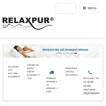
Menu
VÝROBA NA
SKLADOM
MIERU
PREDĹŽENÁ
VIAC
VŠETKY
ZÁRUKA
AKO 1000
ROZMERY +/-
AŽ 5 ROKOV
ROZMEROV
1CM
DOPRAVA
INFOLINKA PO-
ZDARMA V
(8.00-
PIA
SR
16.00)
DODANIE
2 -
0905745938 -
5 DNÍ
OBJEDNÁVKY