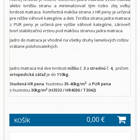
alebo tvrdšiu stranu a minimalizovať tým riziko zlej voľby
tvrdosti matraca. Komfortná mäkšia strana z HR peny je určená
pre nižšie váhové kategórie a deti. Tvrdšia strana jadra matraca
z PUR peny je určená pre vyššie váhové kategórie, zároveň
tvorí stabilizačnú vrstvu pod mäkšou stranou jadra matraca.
Jadro do matraca je vhodné na všetky druhy lamelových roštov
vrátane polohovateľných.
Jadro matraca má dve tvrdosti
nižšiu
č.
3
a
strednú
č.
4,
pričom
ortopedická záťaž
je do
110kg.
3
Studená HR pena
hustotou
35-40kg/m
a
PUR pena
3
s hustotou
30kg/m
(H3532 / HR4036 / T3042)
0,00 €
KOŠÍK