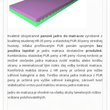
Kvalitné obojstranné
penové jadro do matracov
vyrobené z
kvalitnej studenej HR-35 peny a elastickej PUR-30 peny strednej
hustoty. Vďaka profilovaným PUR penám spojeným
bez
použitia lepidiel
je jadro matraca dostatočne
priedušné
.
Kombináciou elastickej PUR peny a HR peny rôznej tvrdosti je
možné otočením jadra matraca zvoliť mäkšiu alebo tvrdšiu
stranu a minimalizovať tým riziko zlej voľby tvrdosti matraca.
Komfortná mäkšia strana z HR peny je určená pre nižšie
váhové kategórie a deti. Tvrdšia strana jadra matraca z PUR
peny je určená pre vyššie váhové kategórie, zároveň tvorí
stabilizačnú vrstvu pod mäkšou stranou jadra matraca.
Jadro do matraca je vhodné na všetky druhy lamelových roštov
vrátane polohovateľných.