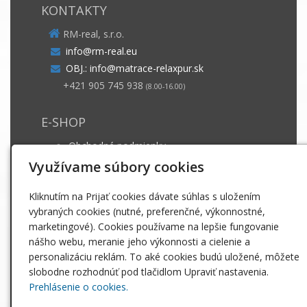
KONTAKTY
RM-real, s.r.o.
info@rm-real.eu
OBJ.: info@matrace-relaxpur.sk
+421 905 745 938
(8.00-16.00)
E-SHOP
Obchodné podmienky
Dodacie podmienky
Využívame súbory cookies
Záruka a ošetrovanie
Kliknutím na Prijať cookies dávate súhlas s uložením
GDPR
vybraných cookies (nutné, preferenčné, výkonnostné,
marketingové). Cookies používame na lepšie fungovanie
INFO
nášho webu, meranie jeho výkonnosti a cielenie a
personalizáciu reklám. To aké cookies budú uložené, môžete
Matrace
slobodne rozhodnúť pod tlačidlom Upraviť nastavenia.
Paplóny
Prehlásenie o cookies.
Posteľné obliečky