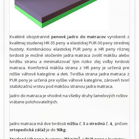
Kvalitné obojstranné
penové jadro do matracov
vyrobené z
kvalitnej studenej HR-35 peny a elastickej PUR-30 peny strednej
hustoty. Kombináciou elastickej PUR peny a HR peny rôznej
tvrdosti je možné otočením jadra matraca zvoliť mäkšiu alebo
tvrdšiu stranu a minimalizovať tým riziko zlej voľby tvrdosti
matraca. Komfortná mäkšia strana z HR peny je určená pre
nižšie váhové kategórie a deti. Tvrdšia strana jadra matraca z
PUR peny je určená pre vyššie váhové kategórie, zároveň tvorí
stabilizačnú vrstvu pod mäkšou stranou jadra matraca.
Jadro do matraca je vhodné na všetky druhy lamelových roštov
vrátane polohovateľných.
Jadro matraca má dve tvrdosti
nižšiu
č.
3
a
strednú
č.
4,
pričom
ortopedická záťaž
je do
90kg.
3