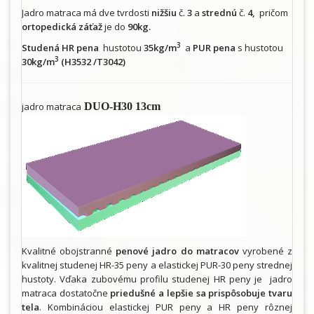
Jadro matraca má dve tvrdosti
nižšiu
č.
3
a
strednú
č.
4,
pričom
ortopedická záťaž
je do
90kg.
3
Studená HR pena
hustotou
35kg/m
a
PUR pena
s hustotou
3
30kg/m
(H3532 /T3042)
jadro matraca
DUO-H30 13cm
Kvalitné obojstranné
penové jadro do matracov
vyrobené z
kvalitnej studenej HR-35 peny a elastickej PUR-30 peny strednej
hustoty. Vďaka zubovému profilu studenej HR peny je jadro
matraca dostatočne
priedušné a lepšie sa prispôsobuje tvaru
tela
. Kombináciou elastickej PUR peny a HR peny rôznej