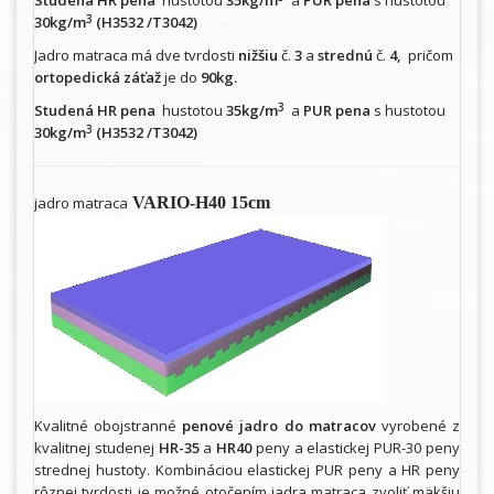
Studená HR pena
hustotou
35kg/m
a
PUR pena
s hustotou
3
30kg/m
(H3532 /T3042)
Jadro matraca má dve tvrdosti
nižšiu
č.
3
a
strednú
č.
4,
pričom
ortopedická záťaž
je do
90kg.
3
Studená HR pena
hustotou
35kg/m
a
PUR pena
s hustotou
3
30kg/m
(H3532 /T3042)
jadro matraca
VARIO-H40 15cm
Kvalitné obojstranné
penové jadro do matracov
vyrobené z
kvalitnej studenej
HR-35
a
HR40
peny a elastickej PUR-30 peny
strednej hustoty. Kombináciou elastickej PUR peny a HR peny
rôznej tvrdosti je možné otočením jadra matraca zvoliť mäkšiu