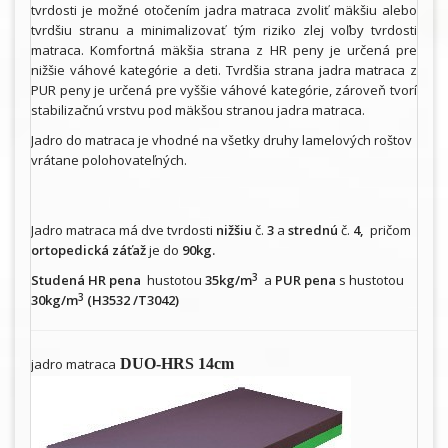
tvrdosti je možné otočením jadra matraca zvoliť mäkšiu alebo
tvrdšiu stranu a minimalizovať tým riziko zlej voľby tvrdosti
matraca. Komfortná mäkšia strana z HR peny je určená pre
nižšie váhové kategórie a deti. Tvrdšia strana jadra matraca z
PUR peny je určená pre vyššie váhové kategórie, zároveň tvorí
stabilizačnú vrstvu pod mäkšou stranou jadra matraca.
Jadro do matraca je vhodné na všetky druhy lamelových roštov
vrátane polohovateľných.
Jadro matraca má dve tvrdosti
nižšiu
č.
3
a
strednú
č.
4,
pričom
ortopedická záťaž
je do
90kg.
3
Studená HR pena
hustotou
35kg/m
a
PUR pena
s hustotou
3
30kg/m
(H3532 /T3042)
jadro matraca
DUO-HRS 14cm