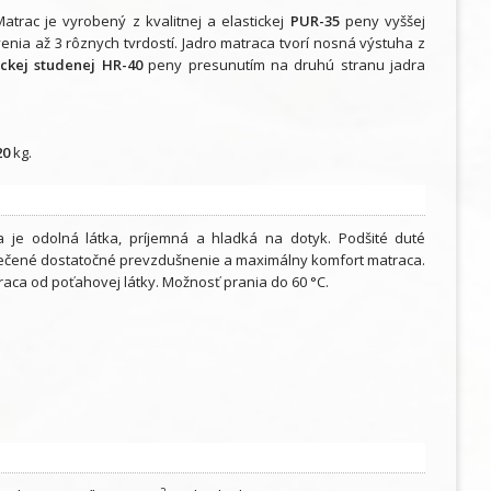
trac je vyrobený z kvalitnej a elastickej
PUR-35
peny vyššej
ia až 3 rôznych tvrdostí. Jadro matraca tvorí nosná výstuha z
ickej studenej HR-40
peny presunutím na druhú stranu jadra
20
kg.
a je odolná látka, príjemná a hladká na dotyk. Podšité duté
zpečené dostatočné prevzdušnenie a maximálny komfort matraca.
raca od poťahovej látky. Možnosť prania do 60 °C.