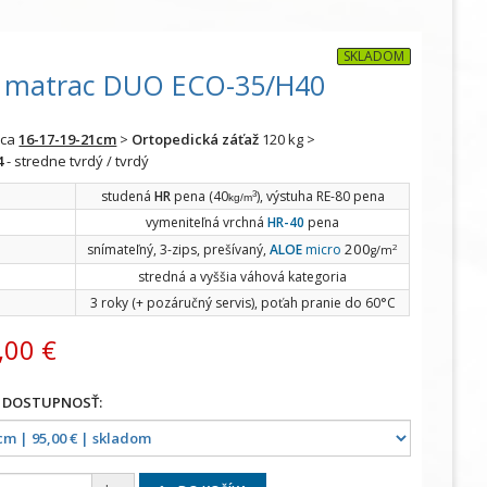
SKLADOM
matrac DUO ECO-35/H40
aca
16-17-19-21cm
>
Ortopedická záťaž
120 kg >
4
- stredne tvrdý / tvrdý
studená
HR
pena (40
), výstuha RE-80 pena
3
kg/m
vymeniteľná vrchná
HR-40
pena
200
snímateľný, 3-zips, prešívaný,
ALOE
micro
2
g/m
stredná a vyššia váhová kategoria
3 roky (+ pozáručný servis), poťah pranie do 60°C
,00 €