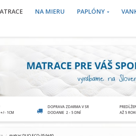
ATRACE
NA MIERU
PAPLÓNY
VAN
U
DOPRAVA ZDARMA V SR
PREDĹŽE
+/- 1CM
DODANIE
2 - 5 DNÍ
AŽ 5 RO
ce
matrac DUO ECO-35/H40