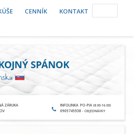
KÚŠE
CENNÍK
KONTAKT
NÁ ZÁRUKA
INFOLINKA PO-PIA
(8.00-16.00)
KOV
0905745938 -
OBJEDNÁVKY