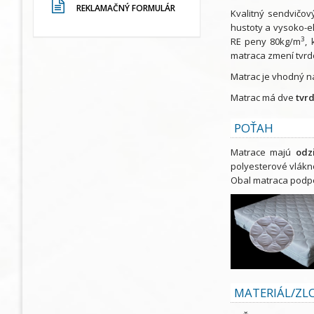
REKLAMAČNÝ FORMULÁR
Kvalitný sendvičo
hustoty a vysoko-e
3
RE peny 80kg/m
,
matraca zmení tvrd
Matrac je vhodný n
Matrac má dve
tvrd
POŤAH
Matrace majú
odz
polyesterové vlákn
Obal matraca podpor
MATERIÁL/Z