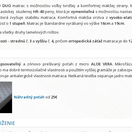
vý
DUO
matrac s možnosťou voľby tvrdšej a komfortnej mäkšej strany. Ma
lastickej studenej
HR-40
peny, ktorá je
vymeniteľná
s možnosťou nastaven
 ktorá zvyšuje stabilitu matraca. Komfortná mäkšia vrstva z
vysoko-elat
osť o
1 stupeň
. Matrac je štandardne vyrábaný vo výške
16cm
a
19cm
.
a všetky druhy lamelových roštov.
osti - strednú
č.
3
a
vyššiu
č.
4,
pričom
ortopedická záťaž
matraca je do
1
ipsovateľný
a zónovo prešívaný poťah z micro
ALOE VERA
. Mikrofáz
o ma dobré termoizolačné vlastnosti a použitím vyššej gramáže je zabe
uje antialergické vlastnosti matraca. Netkaná textília separuje jadro mat
Náhradný poťah
od
25€
LOŽENIE