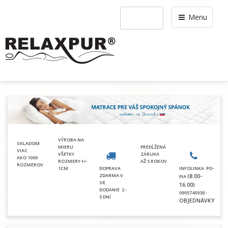
Menu
VÝROBA NA
SKLADOM
MIERU
PREDĹŽENÁ
VIAC
VŠETKY
ZÁRUKA
AKO 1000
ROZMERY +/-
AŽ 5 ROKOV
ROZMEROV
1CM
DOPRAVA
INFOLINKA PO-
ZDARMA V
(8.00-
PIA
SR
16.00)
DODANIE
2 -
0905745938 -
5 DNÍ
OBJEDNÁVKY