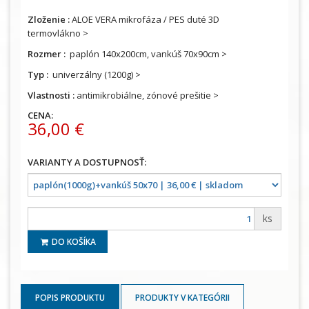
Zloženie :
ALOE VERA mikrofáza / PES duté 3D
termovlákno >
Rozmer :
paplón 140x200cm, vankúš 70x90cm >
Typ :
univerzálny (1200g) >
Vlastnosti :
antimikrobiálne, zónové prešitie >
CENA:
36,00 €
ks
DO KOŠÍKA
POPIS PRODUKTU
PRODUKTY V KATEGÓRII