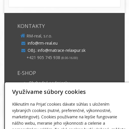
KONTAKTY
RM-real, s.r.o.
info@rm-real.eu
OBJ.: info@matrace-relaxpur.sk
+421 905 745 938
(8.00-16.00)
E-SHOP
Obchodné podmienky
Dodacie podmienky
Využívame súbory cookies
Záruka a ošetrovanie
Kliknutím na Prijať cookies dávate súhlas s uložením
GDPR
vybraných cookies (nutné, preferenčné, výkonnostné,
marketingové). Cookies používame na lepšie fungovanie
INFO
nášho webu, meranie jeho výkonnosti a cielenie a