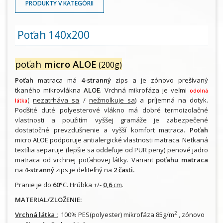
PRODUKTY V KATEGÓRII
Poťah 140x200
poťah
micro ALOE
(200g)
Poťah
matraca má
4-stranný
zips a je zónovo prešívaný
tkaného mikrovlákna
ALOE
. Vrchná mikrofáza je veľmi
odolná
(
nezatrháva sa
/
nežmolkuje sa
) a príjemná na dotyk.
látka
Podšité duté polyesterové vlákno má dobré termoizolačné
vlastnosti a použitím vyššej gramáže je zabezpečené
dostatočné prevzdušnenie a vyšší komfort matraca.
Poťah
micro ALOE podporuje antialergické vlastnosti matraca. Netkaná
textília separuje (lepšie sa oddeľuje od PUR peny) penové jadro
matraca od vrchnej poťahovej látky. Variant
poťahu matraca
na
4-stranný
zips je deliteľný na
2 časti.
Pranie je do
60
°C. Hrúbka +/-
0,6
cm
.
MATERIAL/ZLOŽENIE:
2
Vrchná látka :
100% PES(polyester) mikrofáza 85g/m
, zónovo