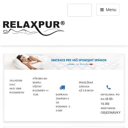
Menu
VÝROBA NA
SKLADOM
MIERU
PREDĹŽENÁ
VIAC
VŠETKY
ZÁRUKA
AKO 1000
ROZMERY +/-
AŽ 5 ROKOV
ROZMEROV
1CM
DOPRAVA
INFOLINKA PO-
ZDARMA V
(8.00-
PIA
SR
16.00)
DODANIE
2 -
0905745938 -
5 DNÍ
OBJEDNÁVKY