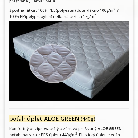
prešívaná ,
Farba :
biela
2
Spodná látka :
100% PES(polyester) duté vlákno 100g/m
/
2
100% PP(polypropylen) netkaná textília 17g/m
poťah
úplet ALOE GREEN
(440g)
Komfortný odzipsovateľný a zónovo prešívaný
ALOE GREEN
2
poťah
matraca z PES úpletu
440
g/m
. Elastický úplet je veľmi