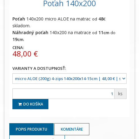
Poťah 140x200
Poťah
140x200 micro ALOE na matrac
48
od
€
skladom.
Náhradný poťah
140x200 na matrace
11
od
cm
do
19
.
cm
CENA:
48,00 €
ks
DO KOŠÍKA
POPIS PRODUKTU
KOMENTÁRE