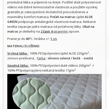
priedušná látka a príjemná na dotyk. Podšité duté polyesterové
vlákno má dobré termoizolačné vlastnosti a použitím vysokej
gramáže je zabezpečené dostatočné prevzdušnenie a
maximálny komfort matraca.
Poťah na matrac
úplet
ALOE
GREEN
podporuje antialergické vlastnosti matraca. Netkaná
textília separuje jadro matraca od poťahovej látky.
Obal na
matrac
je deliteľný na
2 časti
4
-stranným
zipsom.
Pranie je do
60
°C. Hrúbka +/-
1
cm
.
MATERIAL/ZLOŽENIE:
2
Vrchná látka :
100% PES(polyester) úplet ALOE 220g/m
,
zónovo prešívaná ,
Farba
:
olivovo zelená / šedá - svetlá
2
Spodná látka :
100% PES(polyester) duté vlákno 200g/m
/
2
100% PP(polypropylen) netkaná textília 17g/m