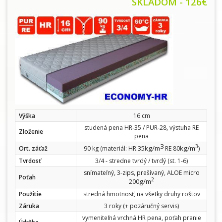
SKLADOM - 126€
Výška
16 cm
studená pena HR-35 / PUR-28, výstuha RE
Zloženie
pena
3
3
kg/m
kg/m
Ort. záťaž
90 kg (materiál: HR 35
RE 80
)
Tvrdosť
3/4 - stredne tvrdý / tvrdý (st. 1-6)
snímateľný, 3-zips, prešívaný, ALOE micro
Poťah
2
g/m
200
Použitie
stredná hmotnosť, na všetky druhy roštov
Záruka
3 roky (+ pozáručný servis)
vymeniteľná vrchná HR pena, poťah pranie