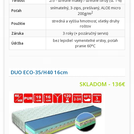
Tvrdosť
2/3 - stredne mäkký / stredne tvrdý (st. 1-6)
zips
snímateľný, 3-
, prešívaný, ALOE micro
Poťah
2
g/m
200
stredná a vyššia hmotnosť, všetky druhy
Použitie
roštov
Záruka
3 roky (+ pozáručný servis)
bez lepidiel -vymeniteľné vrstvy, poťah
Údržba
°C
pranie 60
DUO ECO-35/H40 16cm
SKLADOM - 136€