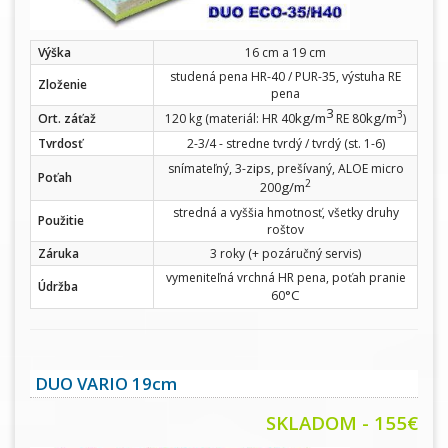
Výška
16 cm a 19 cm
studená pena HR-40 / PUR-35, výstuha RE
Zloženie
pena
3
3
kg/m
kg/m
Ort. záťaž
120 kg (materiál: HR 40
RE 80
)
Tvrdosť
2-3/4 - stredne tvrdý / tvrdý (st. 1-6)
zips
snímateľný, 3-
, prešívaný, ALOE micro
Poťah
2
g/m
200
stredná a vyššia hmotnosť, všetky druhy
Použitie
roštov
Záruka
3 roky (+ pozáručný servis)
vymeniteľná vrchná HR pena, poťah pranie
Údržba
°C
60
DUO VARIO 19cm
SKLADOM - 155€