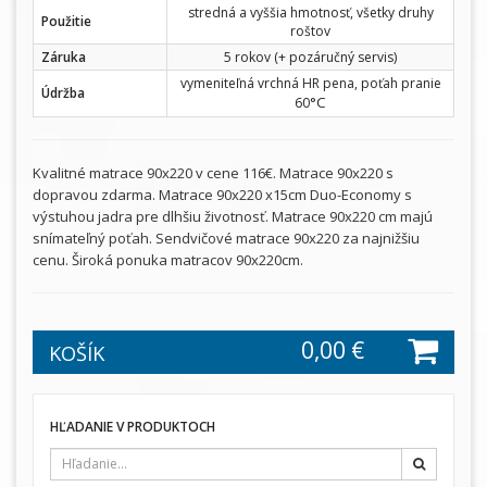
stredná a vyššia hmotnosť, všetky druhy
Použitie
roštov
Záruka
5 rokov (+ pozáručný servis)
vymeniteľná vrchná HR pena, poťah pranie
Údržba
°C
60
Kvalitné matrace 90x220 v cene 116€. Matrace 90x220 s
dopravou zdarma. Matrace 90x220 x15cm Duo-Economy s
výstuhou jadra pre dlhšiu životnosť. Matrace 90x220 cm majú
snímateľný poťah. Sendvičové matrace 90x220 za najnižšiu
cenu. Široká ponuka matracov 90x220cm.
0,00 €
KOŠÍK
HĽADANIE V PRODUKTOCH
Hľadať