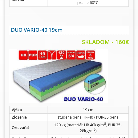
°C
pranie 60
DUO VARIO-40 19cm
SKLADOM - 160€
Výška
19 cm
Zloženie
studená pena HR-40 / PUR-35 pena
3
kg/m
120 kg (materiál: HR 40
, PUR 35-
Ort. záťaž
3
kg/m
28
)