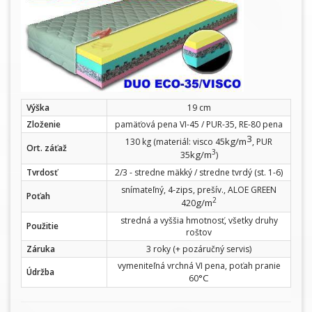
Výška
19 cm
Zloženie
pamäťová pena VI-45 / PUR-35, RE-80 pena
3
kg/m
130 kg (materiál: visco 45
, PUR
Ort. záťaž
3
kg/m
35
)
Tvrdosť
2/3 - stredne mäkký / stredne tvrdý (st. 1-6)
zips
snímateľný, 4-
, prešív., ALOE GREEN
Poťah
2
g/m
420
stredná a vyššia hmotnosť, všetky druhy
Použitie
roštov
Záruka
3 roky (+ pozáručný servis)
vymeniteľná vrchná VI pena, poťah pranie
Údržba
°C
60