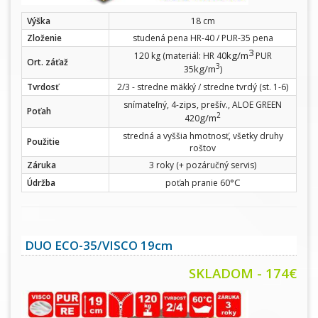
Výška
18 cm
Zloženie
studená pena HR-40 / PUR-35 pena
3
kg/m
120 kg (materiál: HR 40
PUR
Ort. záťaž
3
kg/m
35
)
Tvrdosť
2/3 - stredne mäkký / stredne tvrdý (st. 1-6)
zips
snímateľný, 4-
, prešív., ALOE GREEN
Poťah
2
g/m
420
stredná a vyššia hmotnosť, všetky druhy
Použitie
roštov
Záruka
3 roky (+ pozáručný servis)
°C
Údržba
poťah pranie 60
DUO ECO-35/VISCO 19cm
SKLADOM - 174€