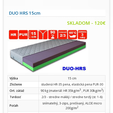
DUO HRS 15cm
SKLADOM - 120€
Výška
15 cm
Zloženie
studená HR-35 pena, elastická pena PUR-30
3
3
kg/m
kg/m
Ort. záťaž
90 kg (materiál: HR 35
, PUR 30
)
Tvrdosť
2/3 - stredne mäkký / stredne tvrdý (st. 1-6)
-zips
snímateľný, 3
, prešívaný, ALOE micro
Poťah
2
g/m
200