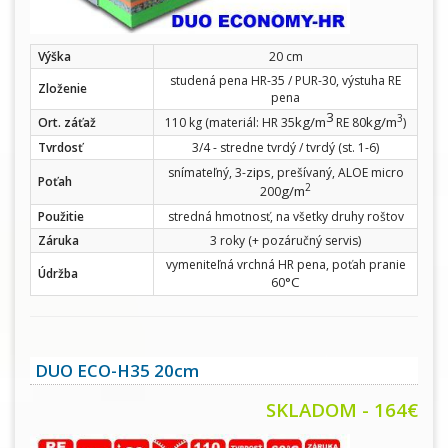
Výška
20 cm
studená pena HR-35 / PUR-30, výstuha RE
Zloženie
pena
3
3
kg/m
kg/m
Ort. záťaž
110 kg (materiál: HR 35
RE 80
)
Tvrdosť
3/4 - stredne tvrdý / tvrdý (st. 1-6)
zips
snímateľný, 3-
, prešívaný, ALOE micro
Poťah
2
g/m
200
Použitie
stredná hmotnosť, na všetky druhy roštov
Záruka
3 roky (+ pozáručný servis)
vymeniteľná vrchná HR pena, poťah pranie
Údržba
°C
60
DUO ECO-H35 20cm
SKLADOM - 164€