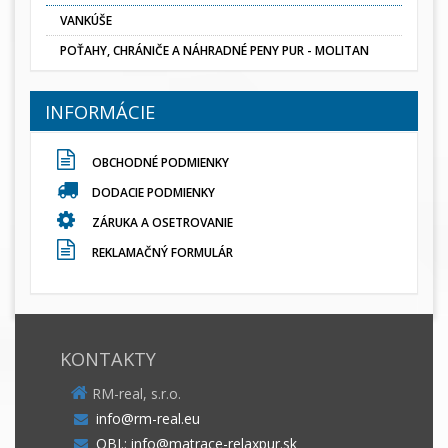
VANKÚŠE
POŤAHY, CHRÁNIČE A NÁHRADNÉ PENY PUR - MOLITAN
INFORMÁCIE
OBCHODNÉ PODMIENKY
DODACIE PODMIENKY
ZÁRUKA A OSETROVANIE
REKLAMAČNÝ FORMULÁR
KONTAKTY
RM-real, s.r.o.
info@rm-real.eu
OBJ.: info@matrace-relaxpur.sk