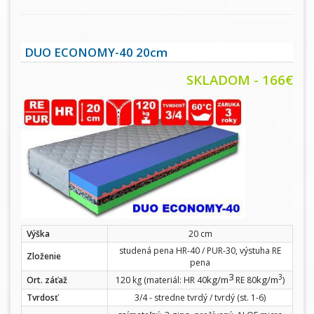
DUO ECONOMY-40 20cm
SKLADOM - 166€
Výška
20 cm
studená pena HR-40 / PUR-30, výstuha RE
Zloženie
pena
3
3
kg/m
kg/m
Ort. záťaž
120 kg (materiál: HR 40
RE 80
)
Tvrdosť
3/4 - stredne tvrdý / tvrdý (st. 1-6)