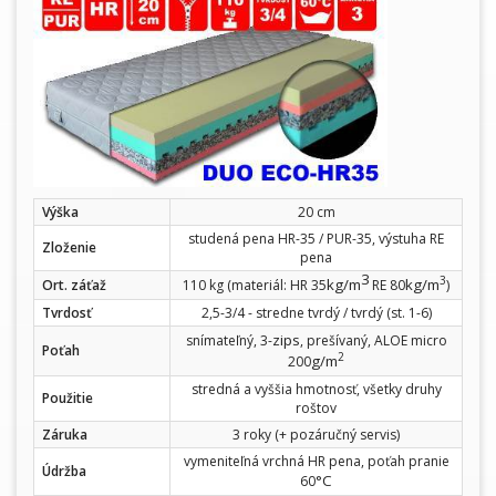
Výška
20 cm
studená pena HR-35 / PUR-35, výstuha RE
Zloženie
pena
3
3
kg/m
kg/m
Ort. záťaž
110 kg (materiál: HR 35
RE 80
)
Tvrdosť
2,5-3/4 - stredne tvrdý / tvrdý (st. 1-6)
zips
snímateľný, 3-
, prešívaný, ALOE micro
Poťah
2
g/m
200
stredná a vyššia hmotnosť, všetky druhy
Použitie
roštov
Záruka
3 roky (+ pozáručný servis)
vymeniteľná vrchná HR pena, poťah pranie
Údržba
°C
60