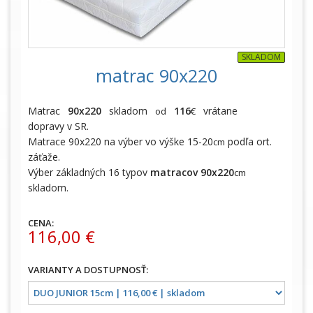
SKLADOM
matrac 90x220
Matrac
90x220
skladom
116
vrátane
od
€
dopravy v SR.
Matrace
90x220 na výber vo výške 15-20
podľa ort.
cm
záťaže.
Výber základných 16 typov
matracov 90x220
cm
skladom.
CENA:
116,00 €