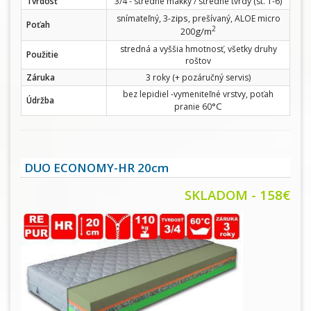
Tvrdosť
3/4 - stredne mäkký / stredne tvrdý (st. 1-6)
zips
snímateľný, 3-
, prešívaný, ALOE micro
Poťah
2
g/m
200
stredná a vyššia hmotnosť, všetky druhy
Použitie
roštov
Záruka
3 roky (+ pozáručný servis)
bez lepidiel -vymeniteľné vrstvy, poťah
Údržba
°C
pranie 60
DUO ECONOMY-HR 20cm
SKLADOM - 158€