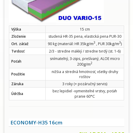
Výška
15 cm
Zloženie
studená HR-35 pena, elastická pena PUR-30
3
3
kg/m
kg/m
Ort. záťaž
90 kg (materiál: HR 35
, PUR 30
)
Tvrdosť
2/3 - stredne mäkký / stredne tvrdý (st. 1-6)
-zips
snímateľný, 3
, prešívaný, ALOE micro
Poťah
2
g/m
200
nižšia a stredná hmotnosť, všetky druhy
Použitie
roštov
Záruka
3 roky (+ pozáručný servis)
bez lepidiel -vymeniteľné vrstvy, poťah
Údržba
°C
pranie 60
ECONOMY-H35 16cm