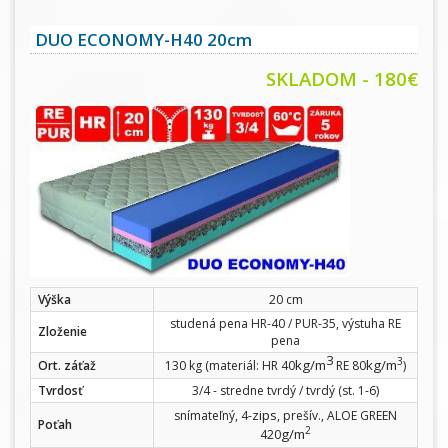
DUO ECONOMY-H40 20cm
SKLADOM - 180€
Výška
20 cm
studená pena HR-40 / PUR-35, výstuha RE
Zloženie
pena
3
3
kg/m
kg/m
Ort. záťaž
130 kg (materiál: HR 40
RE 80
)
Tvrdosť
3/4 - stredne tvrdý / tvrdý (st. 1-6)
zips
snímateľný, 4-
, prešív., ALOE GREEN
Poťah
2
g/m
420