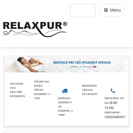
Menu
VÝROBA NA
SKLADOM
MIERU
PREDĹŽENÁ
VIAC
VŠETKY
ZÁRUKA
AKO 1000
ROZMERY +/-
AŽ 5 ROKOV
ROZMEROV
1CM
DOPRAVA
INFOLINKA PO-
ZDARMA V
(8.00-
PIA
SR
16.00)
DODANIE
2 -
0905745938 -
5 DNÍ
OBJEDNÁVKY