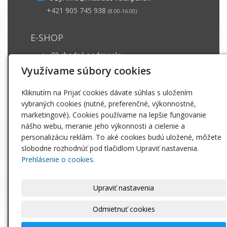
+421 905 745 938
(8.00-16.00)
E-SHOP
Obchodné podmienky
Dodacie podmienky
Využívame súbory cookies
Záruka a ošetrovanie
Kliknutím na Prijať cookies dávate súhlas s uložením
GDPR
vybraných cookies (nutné, preferenčné, výkonnostné,
marketingové). Cookies používame na lepšie fungovanie
INFO
nášho webu, meranie jeho výkonnosti a cielenie a
personalizáciu reklám. To aké cookies budú uložené, môžete
Matrace
slobodne rozhodnúť pod tlačidlom Upraviť nastavenia.
Paplóny
Prehlásenie o cookies.
Posteľné obliečky
Vankúše
Upraviť nastavenia
INFO
Odmietnuť cookies
Cennik na stiahnutie