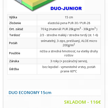
Výška
15 cm
Zloženie
elastická pena PUR-30 / PUR-28
3
3
kg/m
kg/m
Ort. záťaž
70 kg (materiál: PUR 28
- 30
)
Tvrdosť
2/3 - stredne mäkký / stredne tvrdý (st. 1-6)
snímateľný, 3-zips, prešívaný, ALOE micro
Poťah
2
g/m
200
nižšia a stredná hmotnosť, na všetky druhy
Použitie
roštov
Záruka
3 roky (+ pozáručný servis),
bez lepidiel - vymeniteľné vrstvy, poťah
Údržba
°C
pranie 60
DUO ECONOMY 15cm
SKLADOM - 116€