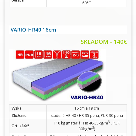
Údržba
°C
60
VARIO-HR40 16cm
SKLADOM - 140€
Výška
16 cm a 19 cm
Zloženie
studená HR-40 / HR-35 pena, PUR-30 pena
3
kg/m
110 kg (materiál: HR 40-35
, PUR
Ort. záťaž
3
kg/m
30
)