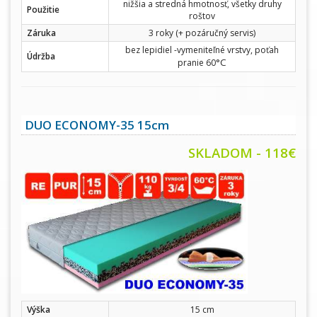
nižšia a stredná hmotnosť, všetky druhy
Použitie
roštov
Záruka
3 roky (+ pozáručný servis)
bez lepidiel -vymeniteľné vrstvy, poťah
Údržba
°C
pranie 60
DUO ECONOMY-35 15cm
SKLADOM - 118€
Výška
15 cm