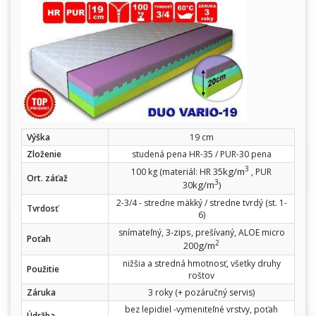
Výška
19 cm
Zloženie
studená pena HR-35 / PUR-30 pena
3
kg/m
100 kg (materiál: HR 35
, PUR
Ort. záťaž
3
kg/m
30
)
2-3/4 - stredne mäkký / stredne tvrdý (st. 1-
Tvrdosť
6)
zips
snímateľný, 3-
, prešívaný, ALOE micro
Poťah
2
g/m
200
nižšia a stredná hmotnosť, všetky druhy
Použitie
roštov
Záruka
3 roky (+ pozáručný servis)
bez lepidiel -vymeniteľné vrstvy, poťah
Údržba