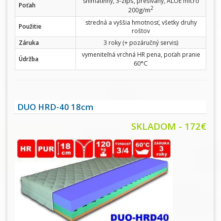
zips
snímateľný, 3-
, prešívaný, ALOE micro
Poťah
2
g/m
200
stredná a vyššia hmotnosť, všetky druhy
Použitie
roštov
Záruka
3 roky (+ pozáručný servis)
vymeniteľná vrchná HR pena, poťah pranie
Údržba
°C
60
DUO HRD-40 18cm
SKLADOM - 172€