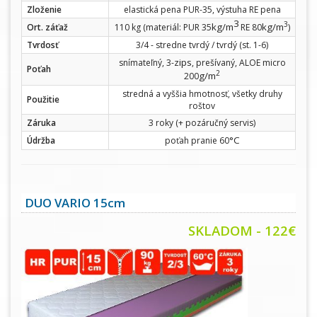
Zloženie
elastická pena PUR-35, výstuha RE pena
3
3
kg/m
kg/m
Ort. záťaž
110 kg (materiál: PUR 35
RE 80
)
Tvrdosť
3/4 - stredne tvrdý / tvrdý (st. 1-6)
zips
snímateľný, 3-
, prešívaný, ALOE micro
Poťah
2
g/m
200
stredná a vyššia hmotnosť, všetky druhy
Použitie
roštov
Záruka
3 roky (+ pozáručný servis)
°C
Údržba
poťah pranie 60
DUO VARIO 15cm
SKLADOM - 122€