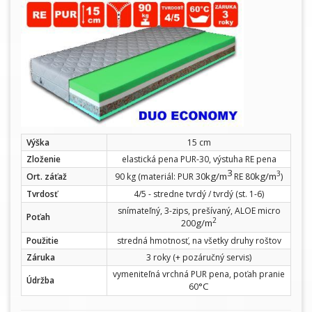
Výška
15 cm
Zloženie
elastická pena PUR-30, výstuha RE pena
3
3
kg/m
kg/m
Ort. záťaž
90 kg (materiál: PUR 30
RE 80
)
Tvrdosť
4/5 - stredne tvrdý / tvrdý (st. 1-6)
snímateľný, 3-zips, prešívaný, ALOE micro
Poťah
2
g/m
200
Použitie
stredná hmotnosť, na všetky druhy roštov
Záruka
3 roky (+ pozáručný servis)
vymeniteľná vrchná PUR pena, poťah pranie
Údržba
°C
60